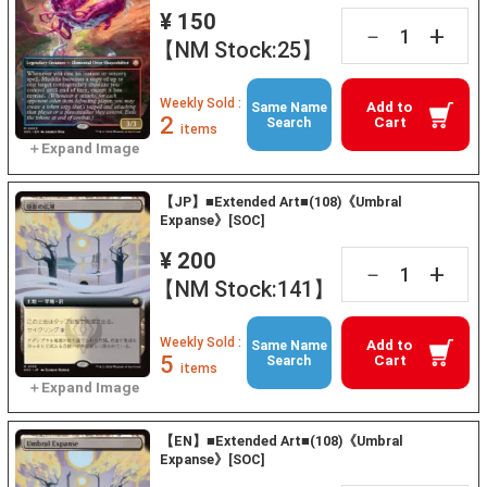
¥ 150
+
－
【NM Stock:25】
Weekly Sold :
Add to
Same Name
2
Cart
Search
items
【JP】■Extended Art■(108)《Umbral
Expanse》[SOC]
¥ 200
+
－
【NM Stock:141】
Weekly Sold :
Add to
Same Name
5
Cart
Search
items
【EN】■Extended Art■(108)《Umbral
Expanse》[SOC]