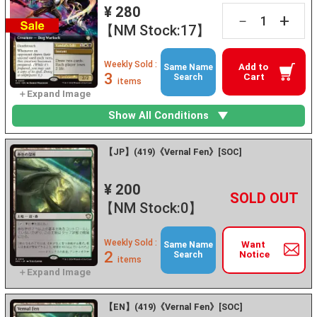
¥ 280
+
－
【NM Stock:17】
Weekly Sold :
Add to
Same Name
3
Cart
Search
items
Show All Conditions
【JP】(419)《Vernal Fen》[SOC]
¥ 200
+
－
【NM Stock:0】
Weekly Sold :
Want
Same Name
2
Notice
Search
items
【EN】(419)《Vernal Fen》[SOC]