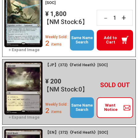
[SOC]
¥ 1,800
+
－
【NM Stock:6】
Weekly Sold :
Add to
Same Name
2
Cart
Search
items
【JP】(372)《Fetid Heath》[SOC]
¥ 200
+
－
【NM Stock:0】
Weekly Sold :
Want
Same Name
2
Notice
Search
items
【EN】(372)《Fetid Heath》[SOC]