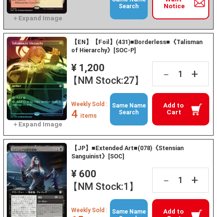
Notice
Search
【EN】【Foil】(431)■Borderless■《Talisman
of Hierarchy》[SOC-P]
¥ 1,200
+
－
【NM Stock:27】
Weekly Sold :
Add to
Same Name
4
Cart
Search
items
【JP】■Extended Art■(078)《Stensian
Sanguinist》[SOC]
¥ 600
+
－
【NM Stock:1】
Weekly Sold :
Add to
Same Name