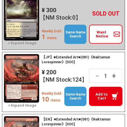
¥ 300
+
－
【NM Stock:0】
Weekly Sold :
Want
Same Name
1
Notice
Search
items
【JP】■Extended Art■(081)《Naktamun
Lorespinner》[SOC]
¥ 200
+
－
【NM Stock:124】
Weekly Sold :
Add to
Same Name
10
Cart
Search
items
【EN】■Extended Art■(081)《Naktamun
Lorespinner》[SOC]