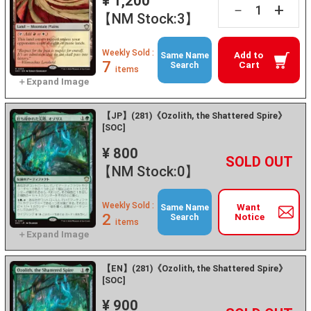
¥ 1,200
+
－
【NM Stock:3】
Weekly Sold :
Add to
Same Name
7
Cart
Search
items
【JP】(281)《Ozolith, the Shattered Spire》
[SOC]
¥ 800
+
－
【NM Stock:0】
Weekly Sold :
Want
Same Name
2
Notice
Search
items
【EN】(281)《Ozolith, the Shattered Spire》
[SOC]
¥ 900