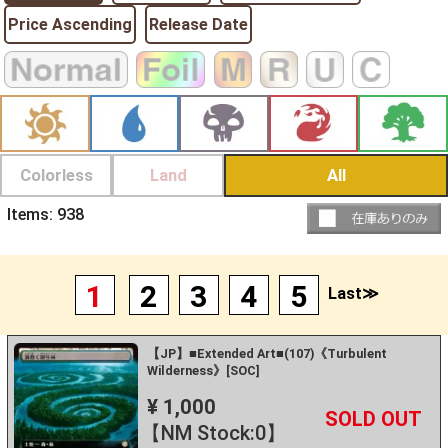
Price Ascending
Release Date
Colorless
Land
All
Items:
938
1
2
3
4
5
Last≫
【JP】■Extended Art■(107)《Turbulent
Wilderness》[SOC]
¥ 1,000
+
－
【NM Stock:0】