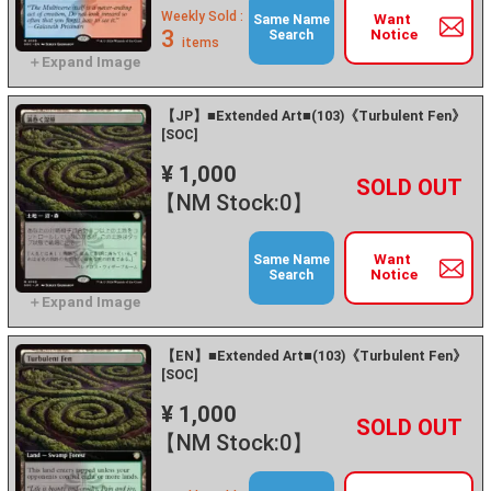
Weekly Sold :
Want
Same Name
3
Notice
Search
items
【JP】■Extended Art■(103)《Turbulent Fen》
[SOC]
¥ 1,000
+
－
【NM Stock:0】
Want
Same Name
Notice
Search
【EN】■Extended Art■(103)《Turbulent Fen》
[SOC]
¥ 1,000
+
－
【NM Stock:0】