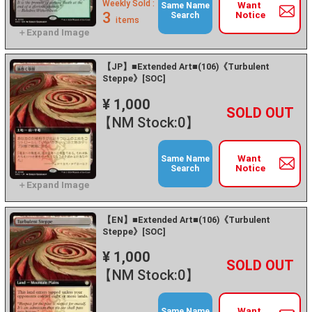
Weekly Sold :
Want
Same Name
3
Notice
Search
items
【JP】■Extended Art■(106)《Turbulent
Steppe》[SOC]
¥ 1,000
+
－
【NM Stock:0】
Want
Same Name
Notice
Search
【EN】■Extended Art■(106)《Turbulent
Steppe》[SOC]
¥ 1,000
+
－
【NM Stock:0】
Want
Same Name