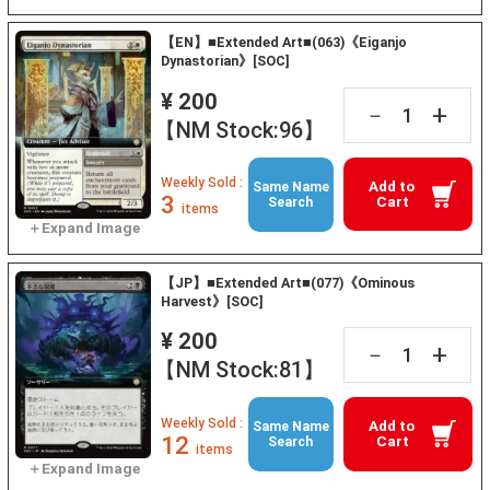
【EN】■Extended Art■(063)《Eiganjo
Dynastorian》[SOC]
¥ 200
+
－
【NM Stock:96】
Weekly Sold :
Add to
Same Name
3
Cart
Search
items
【JP】■Extended Art■(077)《Ominous
Harvest》[SOC]
¥ 200
+
－
【NM Stock:81】
Weekly Sold :
Add to
Same Name
12
Cart
Search
items