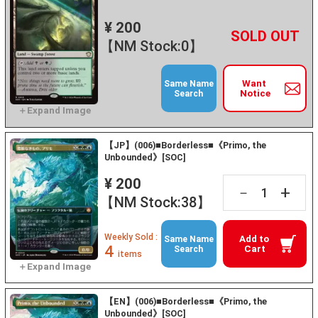
¥ 200
+
－
【NM Stock:0】
Want
Same Name
Notice
Search
【JP】(006)■Borderless■《Primo, the
Unbounded》[SOC]
¥ 200
+
－
【NM Stock:38】
Weekly Sold :
Add to
Same Name
4
Cart
Search
items
【EN】(006)■Borderless■《Primo, the
Unbounded》[SOC]