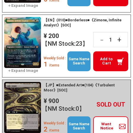
items
【EN】(010)■Borderless■《Zimone, Infinite
Analyst》[SOC]
¥ 200
+
－
【NM Stock:23】
Weekly Sold :
Add to
Same Name
1
Cart
Search
items
【JP】■Extended Art■(104)《Turbulent
Moor》[SOC]
¥ 900
+
－
【NM Stock:0】
Weekly Sold :
Want
Same Name
2
Notice
Search
items