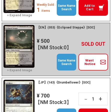
Weekly Sold :
Add to
Same Name
1
Cart
Search
items
【EN】(053)《Eclipsed Steppe》[SOC]
¥ 500
+
－
【NM Stock:0】
Want
Same Name
Notice
Search
【JP】(143)《Drumbellower》[SOC]
¥ 700
+
－
【NM Stock:3】