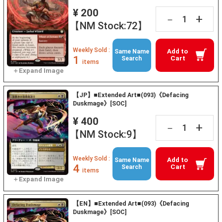
¥ 200
+
－
【NM Stock:72】
Weekly Sold :
Add to
Same Name
1
Cart
Search
items
【JP】■Extended Art■(093)《Defacing
Duskmage》[SOC]
¥ 400
+
－
【NM Stock:9】
Weekly Sold :
Add to
Same Name
4
Cart
Search
items
【EN】■Extended Art■(093)《Defacing
Duskmage》[SOC]