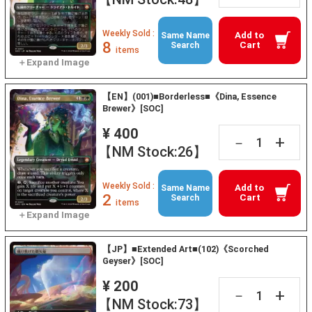
Weekly Sold :
Add to
Same Name
8
Cart
Search
items
【EN】(001)■Borderless■《Dina, Essence
Brewer》[SOC]
¥ 400
+
－
【NM Stock:26】
Weekly Sold :
Add to
Same Name
2
Cart
Search
items
【JP】■Extended Art■(102)《Scorched
Geyser》[SOC]
¥ 200
+
－
【NM Stock:73】