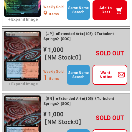
Weekly Sold :
Add to
Same Name
9
Cart
Search
items
【JP】■Extended Art■(105)《Turbulent
Springs》[SOC]
¥ 1,000
+
－
【NM Stock:0】
Weekly Sold :
Want
Same Name
1
Notice
Search
items
【EN】■Extended Art■(105)《Turbulent
Springs》[SOC]
¥ 1,000
+
－
【NM Stock:0】