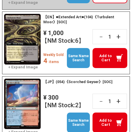
【EN】■Extended Art■(104)《Turbulent
Moor》[SOC]
¥ 1,000
+
－
【NM Stock:6】
Weekly Sold :
Add to
Same Name
4
Cart
Search
items
【JP】(054)《Scorched Geyser》[SOC]
¥ 300
+
－
【NM Stock:2】
Add to
Same Name
Cart
Search