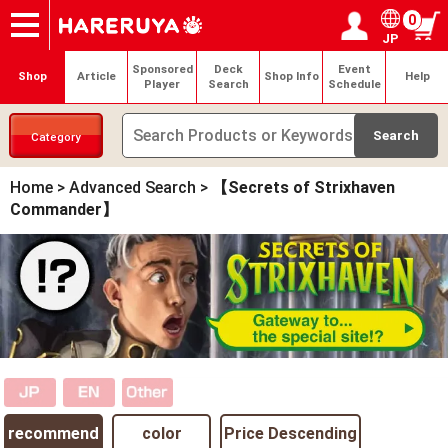
0
JP
Onlineshop
Articles
Deck Search
Sponsored Players
Shop Info
Event Schedule
Help
Contact
Login / Register
My page
Sponsored
Deck
Event
Shop
Article
Shop Info
Help
Player
Search
Schedule
Category
Home
>
Advanced Search
>
【Secrets of Strixhaven
Commander】
recommend
color
Price Descending