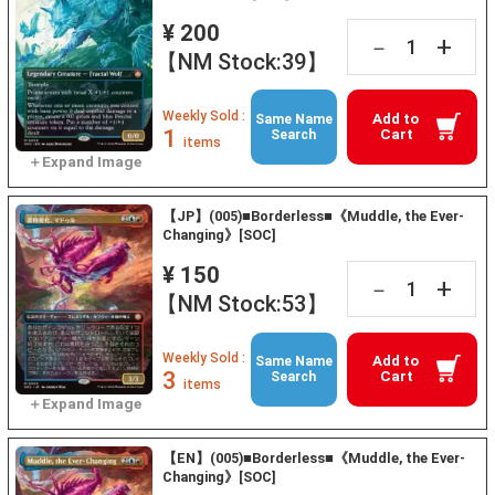
¥ 200
+
－
【NM Stock:39】
Weekly Sold :
Add to
Same Name
1
Cart
Search
items
【JP】(005)■Borderless■《Muddle, the Ever-
Changing》[SOC]
¥ 150
+
－
【NM Stock:53】
Weekly Sold :
Add to
Same Name
3
Cart
Search
items
【EN】(005)■Borderless■《Muddle, the Ever-
Changing》[SOC]