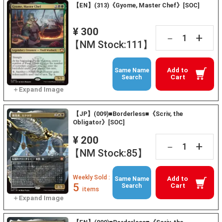
【EN】(313)《Gyome, Master Chef》[SOC]
¥ 300
+
－
【NM Stock:111】
Add to
Same Name
Cart
Search
【JP】(009)■Borderless■《Scriv, the
Obligator》[SOC]
¥ 200
+
－
【NM Stock:85】
Weekly Sold :
Add to
Same Name
5
Cart
Search
items