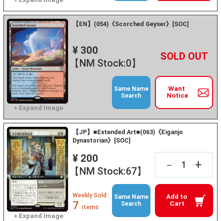
【EN】(054)《Scorched Geyser》[SOC]
¥ 300
+
－
【NM Stock:0】
Want
Same Name
Notice
Search
【JP】■Extended Art■(063)《Eiganjo
Dynastorian》[SOC]
¥ 200
+
－
【NM Stock:67】
Weekly Sold :
Add to
Same Name
7
Cart
Search
items