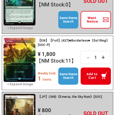
+
－
【NM Stock:0】
Want
Same Name
Notice
Search
【EN】【Foil】(427)■Borderless■《Sol Ring》
[SOC-P]
¥ 1,800
+
－
【NM Stock:11】
Weekly Sold :
Add to
Same Name
1
Cart
Search
items
【JP】(368)《Emeria, the Sky Ruin》[SOC]
¥ 800
+
－