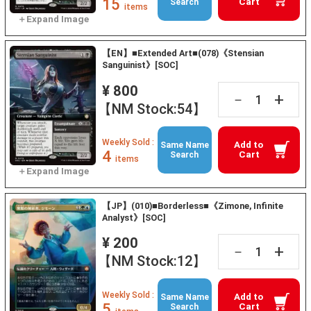
15
Cart
Search
items
【EN】■Extended Art■(078)《Stensian
Sanguinist》[SOC]
¥ 800
+
－
【NM Stock:54】
Weekly Sold :
Add to
Same Name
4
Cart
Search
items
【JP】(010)■Borderless■《Zimone, Infinite
Analyst》[SOC]
¥ 200
+
－
【NM Stock:12】
Weekly Sold :
Add to
Same Name
5
Cart
Search