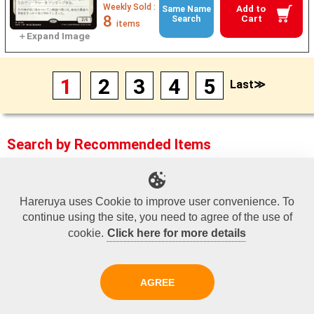
Weekly Sold :
Add to
Same Name
8
Cart
Search
items
1
2
3
4
5
Last≫
Search by Recommended Items
Trending Now
Legacy
Hareruya Original
Hareruya uses Cookie to improve user convenience. To
continue using the site, you need to agree of the use of
Promo
High-End Singles
Foil Corner
cookie.
Click here for more details
Recommend Items
Price Down Items
AGREE
Standard
Japanese Supply