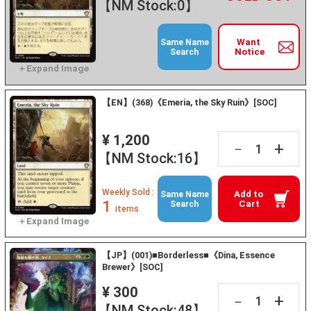
【NM Stock:0】
Want
Same Name
Notice
Search
【EN】(368)《Emeria, the Sky Ruin》[SOC]
¥ 1,200
+
－
【NM Stock:16】
Weekly Sold :
Add to
Same Name
1
Cart
Search
items
【JP】(001)■Borderless■《Dina, Essence
Brewer》[SOC]
¥ 300
+
－
【NM Stock:48】