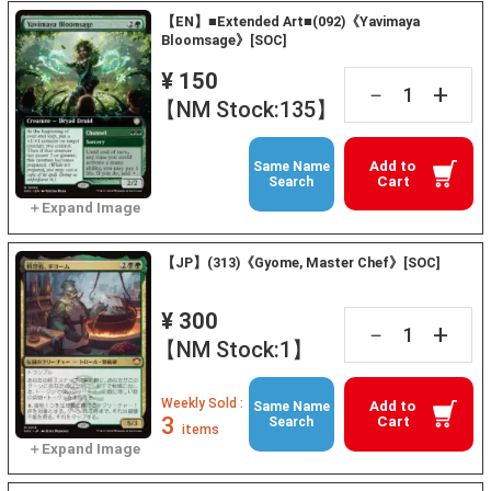
【EN】■Extended Art■(092)《Yavimaya
Bloomsage》[SOC]
¥ 150
+
－
【NM Stock:135】
Add to
Same Name
Cart
Search
【JP】(313)《Gyome, Master Chef》[SOC]
¥ 300
+
－
【NM Stock:1】
Weekly Sold :
Add to
Same Name
3
Cart
Search
items