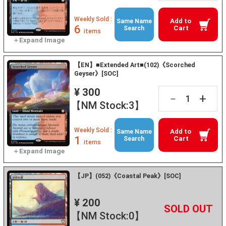
Weekly Sold :
Add to
Same Name
6
Cart
Search
items
【EN】■Extended Art■(102)《Scorched
Geyser》[SOC]
¥ 300
+
－
【NM Stock:3】
Weekly Sold :
Add to
Same Name
1
Cart
Search
items
【JP】(052)《Coastal Peak》[SOC]
¥ 200
+
－
【NM Stock:0】