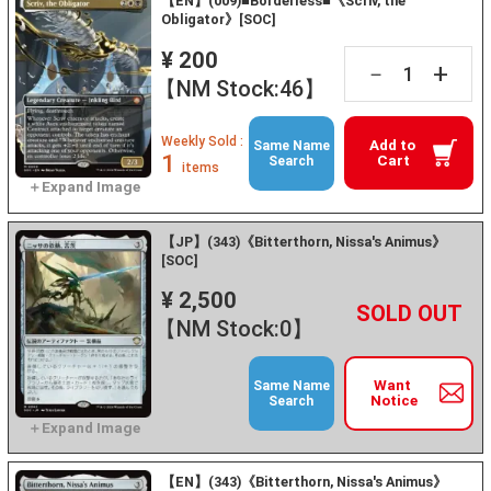
【EN】(009)■Borderless■《Scriv, the
Obligator》[SOC]
¥ 200
+
－
【NM Stock:46】
Weekly Sold :
Add to
Same Name
1
Cart
Search
items
【JP】(343)《Bitterthorn, Nissa's Animus》
[SOC]
¥ 2,500
+
－
【NM Stock:0】
Want
Same Name
Notice
Search
【EN】(343)《Bitterthorn, Nissa's Animus》