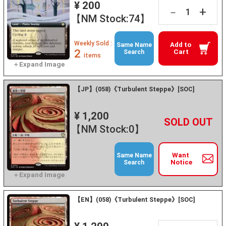
¥ 200
+
－
【NM Stock:74】
Weekly Sold :
Add to
Same Name
2
Cart
Search
items
【JP】(058)《Turbulent Steppe》[SOC]
¥ 1,200
+
－
【NM Stock:0】
Want
Same Name
Notice
Search
【EN】(058)《Turbulent Steppe》[SOC]