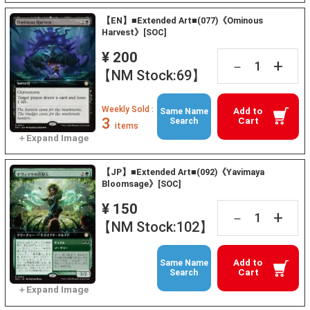
【EN】■Extended Art■(077)《Ominous
Harvest》[SOC]
¥ 200
+
－
【NM Stock:69】
Weekly Sold :
Add to
Same Name
3
Cart
Search
items
【JP】■Extended Art■(092)《Yavimaya
Bloomsage》[SOC]
¥ 150
+
－
【NM Stock:102】
Add to
Same Name
Cart
Search