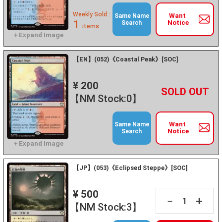
Weekly Sold :
Want
Same Name
1
Notice
Search
items
【EN】(052)《Coastal Peak》[SOC]
¥ 200
+
－
【NM Stock:0】
Want
Same Name
Notice
Search
【JP】(053)《Eclipsed Steppe》[SOC]
¥ 500
+
－
【NM Stock:3】