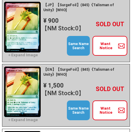
【JP】【SurgeFoil】(845)《Talisman of
Unity》[WHO]
¥ 900
+
－
【NM Stock:0】
Want
Same Name
Notice
Search
【EN】【SurgeFoil】(845)《Talisman of
Unity》[WHO]
¥ 1,500
+
－
【NM Stock:0】
Want
Same Name
Notice
Search