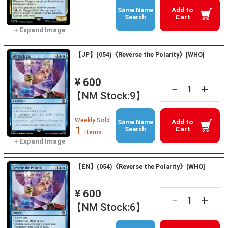
Add to
Same Name
Cart
Search
【JP】(054)《Reverse the Polarity》[WHO]
¥ 600
+
－
【NM Stock:9】
Weekly Sold :
Add to
Same Name
1
Cart
Search
items
【EN】(054)《Reverse the Polarity》[WHO]
¥ 600
+
－
【NM Stock:6】