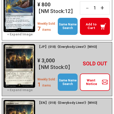
¥ 800
+
－
【NM Stock:12】
Weekly Sold :
Add to
Same Name
7
Cart
Search
items
【JP】(018)《Everybody Lives!》[WHO]
¥ 3,000
+
－
【NM Stock:0】
Weekly Sold :
Want
Same Name
1
Notice
Search
items
【EN】(018)《Everybody Lives!》[WHO]