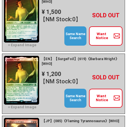
[WHO]
¥ 1,500
+
－
【NM Stock:0】
Want
Same Name
Notice
Search
【EN】【SurgeFoil】(619)《Barbara Wright》
[WHO]
¥ 1,200
+
－
【NM Stock:0】
Want
Same Name
Notice
Search
【JP】(085)《Flaming Tyrannosaurus》[WHO]