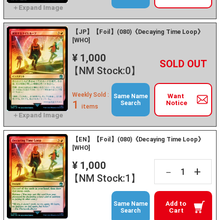
【JP】【Foil】(080)《Decaying Time Loop》
[WHO]
¥ 1,000
+
－
【NM Stock:0】
Weekly Sold :
Want
Same Name
1
Notice
Search
items
【EN】【Foil】(080)《Decaying Time Loop》
[WHO]
¥ 1,000
+
－
【NM Stock:1】
Add to
Same Name
Cart
Search