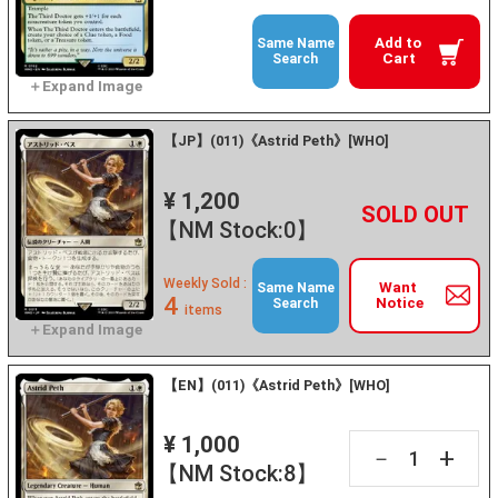
Add to
Same Name
Cart
Search
【JP】(011)《Astrid Peth》[WHO]
¥ 1,200
+
－
【NM Stock:0】
Weekly Sold :
Want
Same Name
4
Notice
Search
items
【EN】(011)《Astrid Peth》[WHO]
¥ 1,000
+
－
【NM Stock:8】