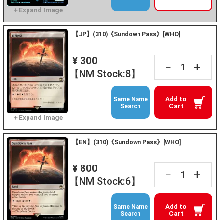
【JP】(310)《Sundown Pass》[WHO]
¥ 300
+
－
【NM Stock:8】
Add to
Same Name
Cart
Search
【EN】(310)《Sundown Pass》[WHO]
¥ 800
+
－
【NM Stock:6】
Add to
Same Name
Cart
Search