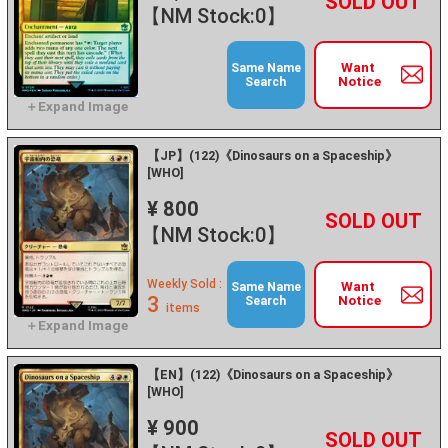
+
－
【NM Stock:0】
Want
Same Name
Notice
Search
【JP】(122)《Dinosaurs on a Spaceship》
[WHO]
¥ 800
+
－
【NM Stock:0】
Weekly Sold :
Want
Same Name
3
Notice
Search
items
【EN】(122)《Dinosaurs on a Spaceship》
[WHO]
¥ 900
+
－