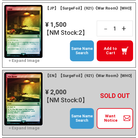
【JP】【SurgeFoil】(921)《War Room》[WHO]
¥ 1,500
+
－
【NM Stock:2】
Add to
Same Name
Cart
Search
【EN】【SurgeFoil】(921)《War Room》[WHO]
¥ 2,000
+
－
【NM Stock:0】
Want
Same Name
Notice
Search