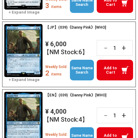
Add to
Same Name
3
Cart
Search
items
【JP】(039)《Danny Pink》[WHO]
¥ 6,000
+
－
【NM Stock:6】
Weekly Sold :
Add to
Same Name
2
Cart
Search
items
【EN】(039)《Danny Pink》[WHO]
¥ 4,000
+
－
【NM Stock:4】
Weekly Sold :
Add to
Same Name