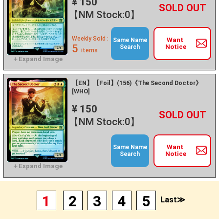
¥ 150
+
－
【NM Stock:0】
Weekly Sold :
Want
Same Name
5
Notice
Search
items
【EN】【Foil】(156)《The Second Doctor》
[WHO]
¥ 150
+
－
【NM Stock:0】
Want
Same Name
Notice
Search
1
2
3
4
5
Last≫