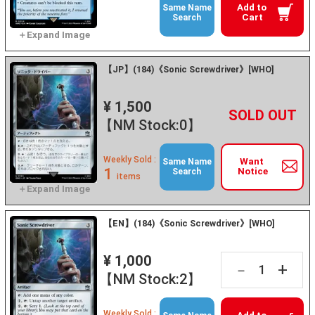
Add to
Same Name
Cart
Search
【JP】(184)《Sonic Screwdriver》[WHO]
¥ 1,500
+
－
【NM Stock:0】
Weekly Sold :
Want
Same Name
1
Notice
Search
items
【EN】(184)《Sonic Screwdriver》[WHO]
¥ 1,000
+
－
【NM Stock:2】
Weekly Sold :