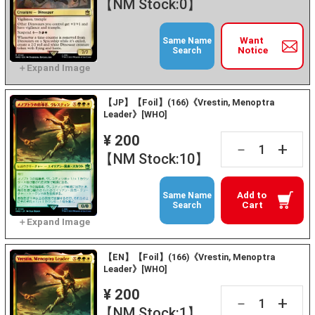
【NM Stock:0】
Want
Same Name
Notice
Search
【JP】【Foil】(166)《Vrestin, Menoptra
Leader》[WHO]
¥ 200
+
－
【NM Stock:10】
Add to
Same Name
Cart
Search
【EN】【Foil】(166)《Vrestin, Menoptra
Leader》[WHO]
¥ 200
+
－
【NM Stock:1】