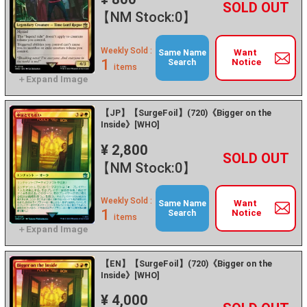
+
－
【NM Stock:0】
Weekly Sold :
Want
Same Name
1
Notice
Search
items
【JP】【SurgeFoil】(720)《Bigger on the
Inside》[WHO]
¥ 2,800
+
－
【NM Stock:0】
Weekly Sold :
Want
Same Name
1
Notice
Search
items
【EN】【SurgeFoil】(720)《Bigger on the
Inside》[WHO]
¥ 4,000