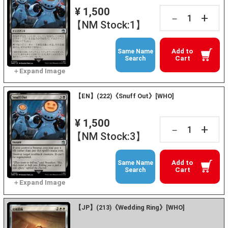
¥ 1,500
+
－
【NM Stock:1】
Add to
Same Name
Cart
Search
【EN】(222)《Snuff Out》[WHO]
¥ 1,500
+
－
【NM Stock:3】
Add to
Same Name
Cart
Search
【JP】(213)《Wedding Ring》[WHO]