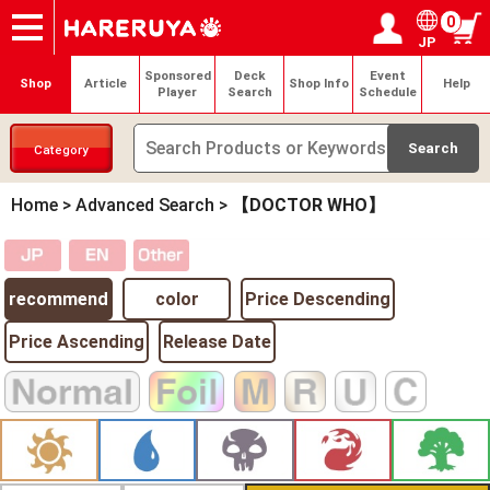
0
JP
Onlineshop
Articles
Deck Search
Sponsored Players
Shop Info
Event Schedule
Help
Contact
Login / Register
My page
Sponsored
Deck
Event
Shop
Article
Shop Info
Help
Player
Search
Schedule
Category
Home
>
Advanced Search
>
【DOCTOR WHO】
recommend
color
Price Descending
Price Ascending
Release Date