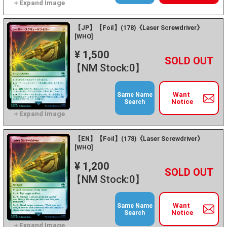
【JP】【Foil】(178)《Laser Screwdriver》
[WHO]
¥ 1,500
+
－
【NM Stock:0】
Want
Same Name
Notice
Search
【EN】【Foil】(178)《Laser Screwdriver》
[WHO]
¥ 1,200
+
－
【NM Stock:0】
Want
Same Name
Notice
Search