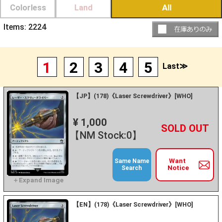
Colorless
Land
All
Items:
2224
1
2
3
4
5
Last≫
【JP】(178)《Laser Screwdriver》[WHO]
¥ 1,000
+
－
【NM Stock:0】
Want
Same Name
Notice
Search
【EN】(178)《Laser Screwdriver》[WHO]