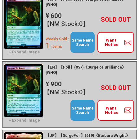
[WHO]
¥ 600
+
－
【NM Stock:0】
Weekly Sold :
Want
Same Name
1
Notice
Search
items
【EN】【Foil】(057)《Surge of Brilliance》
[WHO]
¥ 900
+
－
【NM Stock:0】
Want
Same Name
Notice
Search
【JP】【SurgeFoil】(619)《Barbara Wright》