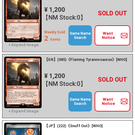
¥ 1,200
+
－
【NM Stock:0】
Weekly Sold :
Want
Same Name
2
Notice
Search
items
【EN】(085)《Flaming Tyrannosaurus》[WHO]
¥ 1,200
+
－
【NM Stock:0】
Want
Same Name
Notice
Search
【JP】(222)《Snuff Out》[WHO]