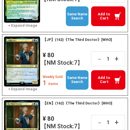
Add to
Same Name
Cart
Search
【JP】(162)《The Third Doctor》[WHO]
¥ 80
+
－
【NM Stock:7】
Weekly Sold :
Add to
Same Name
1
Cart
Search
items
【EN】(162)《The Third Doctor》[WHO]
¥ 80
+
－
【NM Stock:7】