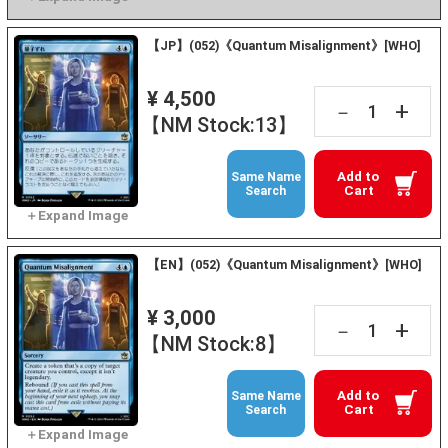
【JP】(052)《Quantum Misalignment》[WHO]
¥ 4,500
+
－
【NM Stock:13】
Add to
Same Name
Cart
Search
【EN】(052)《Quantum Misalignment》[WHO]
¥ 3,000
+
－
【NM Stock:8】
Add to
Same Name
Cart
Search