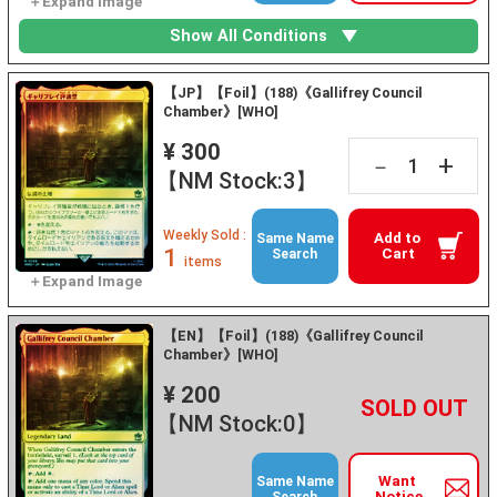
Show All Conditions
【JP】【Foil】(188)《Gallifrey Council
Chamber》[WHO]
¥ 300
+
－
【NM Stock:3】
Weekly Sold :
Add to
Same Name
1
Cart
Search
items
【EN】【Foil】(188)《Gallifrey Council
Chamber》[WHO]
¥ 200
+
－
【NM Stock:0】
Want
Same Name
Notice