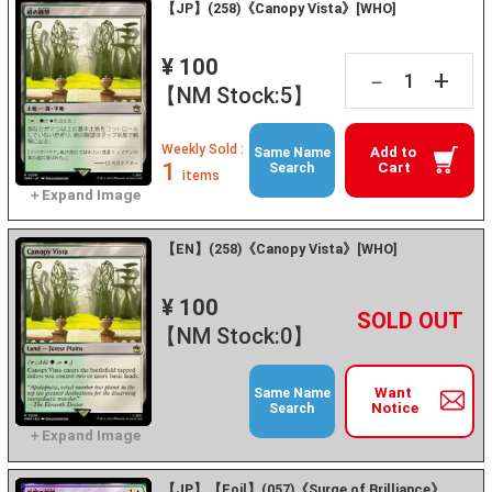
【JP】(258)《Canopy Vista》[WHO]
¥ 100
+
－
【NM Stock:5】
Weekly Sold :
Add to
Same Name
1
Cart
Search
items
【EN】(258)《Canopy Vista》[WHO]
¥ 100
+
－
【NM Stock:0】
Want
Same Name
Notice
Search
【JP】【Foil】(057)《Surge of Brilliance》