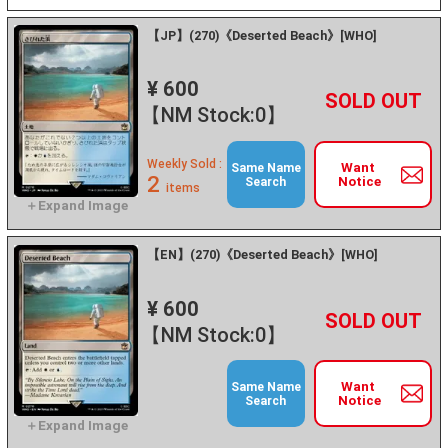
【JP】(270)《Deserted Beach》[WHO]
¥ 600
+
－
【NM Stock:0】
Weekly Sold :
Want
Same Name
2
Notice
Search
items
【EN】(270)《Deserted Beach》[WHO]
¥ 600
+
－
【NM Stock:0】
Want
Same Name
Notice
Search