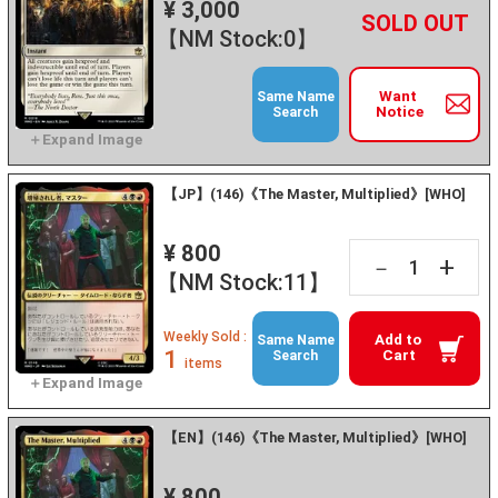
¥ 3,000
+
－
【NM Stock:0】
Want
Same Name
Notice
Search
【JP】(146)《The Master, Multiplied》[WHO]
¥ 800
+
－
【NM Stock:11】
Weekly Sold :
Add to
Same Name
1
Cart
Search
items
【EN】(146)《The Master, Multiplied》[WHO]
¥ 800