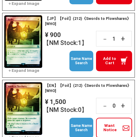
【JP】【Foil】(212)《Swords to Plowshares》
[WHO]
¥ 900
+
－
【NM Stock:1】
Add to
Same Name
Cart
Search
【EN】【Foil】(212)《Swords to Plowshares》
[WHO]
¥ 1,500
+
－
【NM Stock:0】
Want
Same Name
Notice
Search