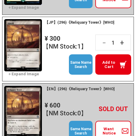
Search
【JP】(296)《Reliquary Tower》[WHO]
¥ 300
+
－
【NM Stock:1】
Add to
Same Name
Cart
Search
【EN】(296)《Reliquary Tower》[WHO]
¥ 600
+
－
【NM Stock:0】
Want
Same Name
Notice
Search