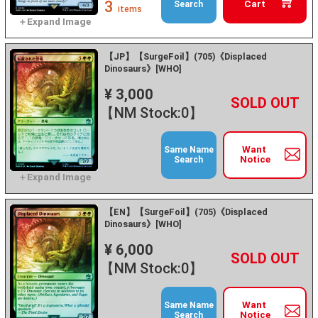
3
Cart
Search
items
【JP】【SurgeFoil】(705)《Displaced
Dinosaurs》[WHO]
¥ 3,000
+
－
【NM Stock:0】
Want
Same Name
Notice
Search
【EN】【SurgeFoil】(705)《Displaced
Dinosaurs》[WHO]
¥ 6,000
+
－
【NM Stock:0】
Want
Same Name
Notice
Search