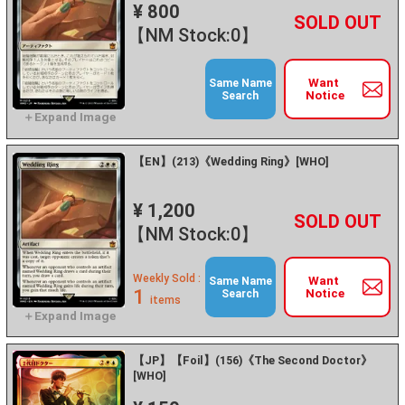
¥ 800
+
－
【NM Stock:0】
Want
Same Name
Notice
Search
【EN】(213)《Wedding Ring》[WHO]
¥ 1,200
+
－
【NM Stock:0】
Weekly Sold :
Want
Same Name
1
Notice
Search
items
【JP】【Foil】(156)《The Second Doctor》
[WHO]