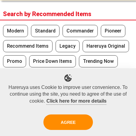
Search by Recommended Items
Modern
Standard
Commander
Pioneer
Recommend Items
Legacy
Hareruya Original
Promo
Price Down Items
Trending Now
Recently Viewed
Hareruya uses Cookie to improve user convenience. To
continue using the site, you need to agree of the use of
No Recently Seen Items
cookie.
Click here for more details
Did you find what you were looking for?
AGREE
At the Hareruya webstore, we have over 100,000 items
ready for purchase.