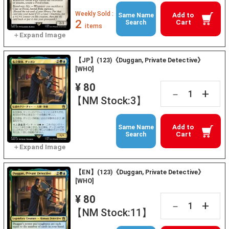
Weekly Sold :
Add to
Same Name
2
Cart
Search
items
【JP】(123)《Duggan, Private Detective》
[WHO]
¥ 80
+
－
【NM Stock:3】
Add to
Same Name
Cart
Search
【EN】(123)《Duggan, Private Detective》
[WHO]
¥ 80
+
－
【NM Stock:11】