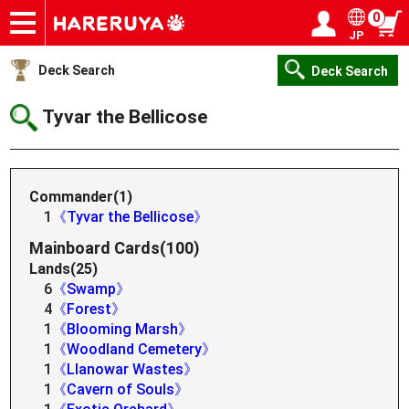
0
JP
Onlineshop
Articles
Deck Search
Sponsored Players
Shop Info
Event Schedule
Help
Contact
Login / Register
My page
Deck Search
Deck Search
Tyvar the Bellicose
Commander(1)
1
《Tyvar the Bellicose》
Mainboard Cards(100)
Lands(25)
6
《Swamp》
4
《Forest》
1
《Blooming Marsh》
1
《Woodland Cemetery》
1
《Llanowar Wastes》
1
《Cavern of Souls》