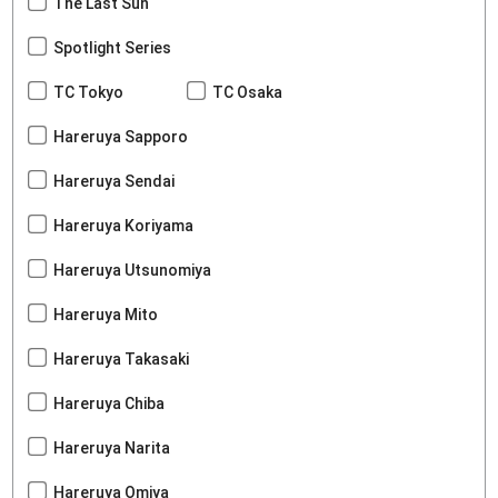
The Last Sun
Spotlight Series
TC Tokyo
TC Osaka
Hareruya Sapporo
Hareruya Sendai
Hareruya Koriyama
Hareruya Utsunomiya
Hareruya Mito
Hareruya Takasaki
Hareruya Chiba
Hareruya Narita
Hareruya Omiya