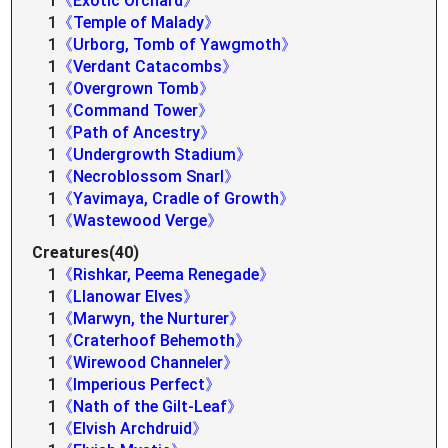
1
《Exotic Orchard》
1
《Temple of Malady》
1
《Urborg, Tomb of Yawgmoth》
1
《Verdant Catacombs》
1
《Overgrown Tomb》
1
《Command Tower》
1
《Path of Ancestry》
1
《Undergrowth Stadium》
1
《Necroblossom Snarl》
1
《Yavimaya, Cradle of Growth》
1
《Wastewood Verge》
Creatures(40)
1
《Rishkar, Peema Renegade》
1
《Llanowar Elves》
1
《Marwyn, the Nurturer》
1
《Craterhoof Behemoth》
1
《Wirewood Channeler》
1
《Imperious Perfect》
1
《Nath of the Gilt-Leaf》
1
《Elvish Archdruid》