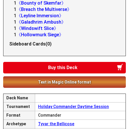
1
《Bounty of Skemfar》
1
《Breach the Multiverse》
1
《Leyline Immersion》
1
《Galadhrim Ambush》
1
《Windswift Slice》
1
《Hollowmurk Siege》
Sideboard Cards(0)
Buy this Deck
Text in Magic Online format
Deck Name
Tournament
Holiday Commander Daytime Session
Format
Commander
Archetype
Tyvar the Bellicose