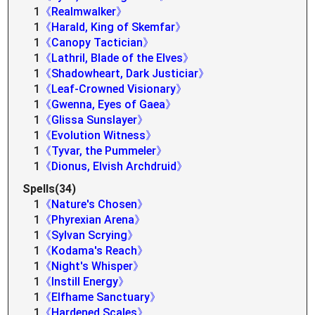
1
《Realmwalker》
1
《Harald, King of Skemfar》
1
《Canopy Tactician》
1
《Lathril, Blade of the Elves》
1
《Shadowheart, Dark Justiciar》
1
《Leaf-Crowned Visionary》
1
《Gwenna, Eyes of Gaea》
1
《Glissa Sunslayer》
1
《Evolution Witness》
1
《Tyvar, the Pummeler》
1
《Dionus, Elvish Archdruid》
Spells(34)
1
《Nature's Chosen》
1
《Phyrexian Arena》
1
《Sylvan Scrying》
1
《Kodama's Reach》
1
《Night's Whisper》
1
《Instill Energy》
1
《Elfhame Sanctuary》
1
《Hardened Scales》