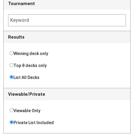
Tournament
Results
Winning deck only
Top 8 decks only
List All Decks
Viewable/Private
Viewable Only
Private List Included