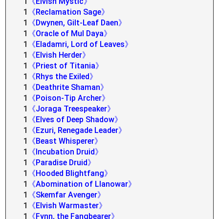
1
《Elvish Mystic》
1
《Reclamation Sage》
1
《Dwynen, Gilt-Leaf Daen》
1
《Oracle of Mul Daya》
1
《Eladamri, Lord of Leaves》
1
《Elvish Herder》
1
《Priest of Titania》
1
《Rhys the Exiled》
1
《Deathrite Shaman》
1
《Poison-Tip Archer》
1
《Joraga Treespeaker》
1
《Elves of Deep Shadow》
1
《Ezuri, Renegade Leader》
1
《Beast Whisperer》
1
《Incubation Druid》
1
《Paradise Druid》
1
《Hooded Blightfang》
1
《Abomination of Llanowar》
1
《Skemfar Avenger》
1
《Elvish Warmaster》
1
《Fynn, the Fangbearer》