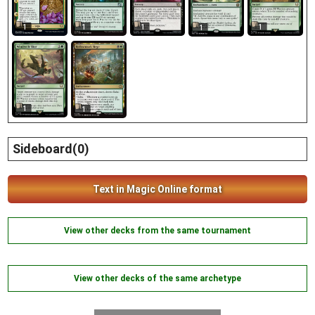
1
1
1
1
1
1
1
Sideboard(0)
Text in Magic Online format
View other decks from the same tournament
View other decks of the same archetype