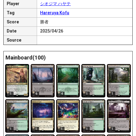
Player
シオジマ ハヤテ
Tag
Hareruya Kofu
Score
勝者
Date
2025/04/26
Source
Mainboard(100)
6
4
1
1
1
1
1
1
1
1