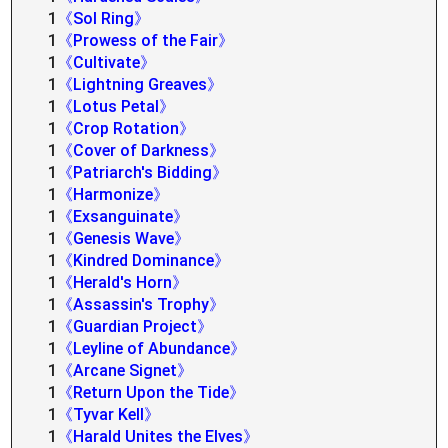
1
《Sol Ring》
1
《Prowess of the Fair》
1
《Cultivate》
1
《Lightning Greaves》
1
《Lotus Petal》
1
《Crop Rotation》
1
《Cover of Darkness》
1
《Patriarch's Bidding》
1
《Harmonize》
1
《Exsanguinate》
1
《Genesis Wave》
1
《Kindred Dominance》
1
《Herald's Horn》
1
《Assassin's Trophy》
1
《Guardian Project》
1
《Leyline of Abundance》
1
《Arcane Signet》
1
《Return Upon the Tide》
1
《Tyvar Kell》
1
《Harald Unites the Elves》