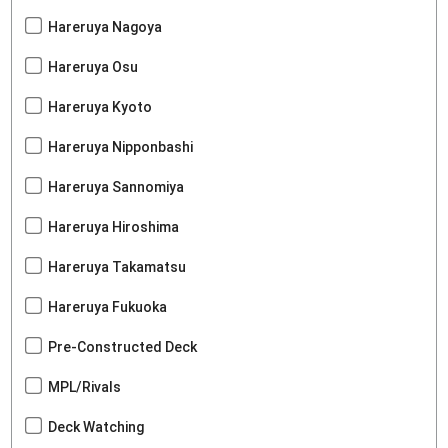
Hareruya Nagoya
Hareruya Osu
Hareruya Kyoto
Hareruya Nipponbashi
Hareruya Sannomiya
Hareruya Hiroshima
Hareruya Takamatsu
Hareruya Fukuoka
Pre-Constructed Deck
MPL/Rivals
Deck Watching