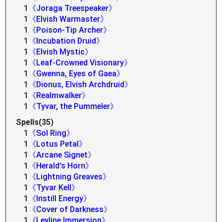
1
《Joraga Treespeaker》
1
《Elvish Warmaster》
1
《Poison-Tip Archer》
1
《Incubation Druid》
1
《Elvish Mystic》
1
《Leaf-Crowned Visionary》
1
《Gwenna, Eyes of Gaea》
1
《Dionus, Elvish Archdruid》
1
《Realmwalker》
1
《Tyvar, the Pummeler》
Spells(35)
1
《Sol Ring》
1
《Lotus Petal》
1
《Arcane Signet》
1
《Herald's Horn》
1
《Lightning Greaves》
1
《Tyvar Kell》
1
《Instill Energy》
1
《Cover of Darkness》
1
《Leyline Immersion》