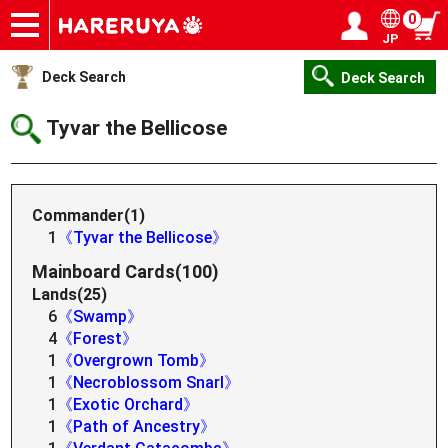
0
JP
Onlineshop
Articles
Deck Search
Sponsored Players
Shop Info
Event Schedule
Help
Contact
Login / Register
My page
Deck Search
Deck Search
Tyvar the Bellicose
Commander(1)
1
《Tyvar the Bellicose》
Mainboard Cards(100)
Lands(25)
6
《Swamp》
4
《Forest》
1
《Overgrown Tomb》
1
《Necroblossom Snarl》
1
《Exotic Orchard》
1
《Path of Ancestry》