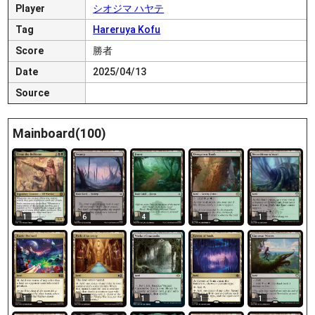
Player
シオジマ ハヤテ
Tag
Hareruya Kofu
Score
勝者
Date
2025/04/13
Source
Mainboard(100)
6
4
1
1
1
1
1
1
1
1