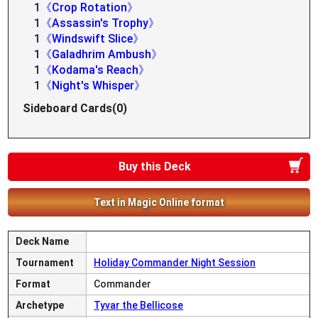
1
《Crop Rotation》
1
《Assassin's Trophy》
1
《Windswift Slice》
1
《Galadhrim Ambush》
1
《Kodama's Reach》
1
《Night's Whisper》
Sideboard Cards(0)
Buy this Deck
Text in Magic Online format
Deck Name
Tournament
Holiday Commander Night Session
Format
Commander
Archetype
Tyvar the Bellicose