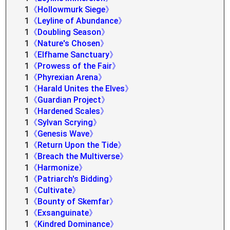
1
《Hollowmurk Siege》
1
《Leyline of Abundance》
1
《Doubling Season》
1
《Nature's Chosen》
1
《Elfhame Sanctuary》
1
《Prowess of the Fair》
1
《Phyrexian Arena》
1
《Harald Unites the Elves》
1
《Guardian Project》
1
《Hardened Scales》
1
《Sylvan Scrying》
1
《Genesis Wave》
1
《Return Upon the Tide》
1
《Breach the Multiverse》
1
《Harmonize》
1
《Patriarch's Bidding》
1
《Cultivate》
1
《Bounty of Skemfar》
1
《Exsanguinate》
1
《Kindred Dominance》