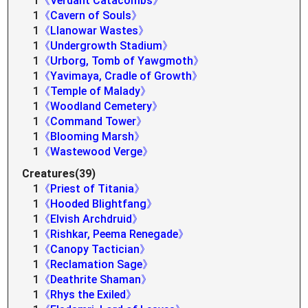
1
《Verdant Catacombs》
1
《Cavern of Souls》
1
《Llanowar Wastes》
1
《Undergrowth Stadium》
1
《Urborg, Tomb of Yawgmoth》
1
《Yavimaya, Cradle of Growth》
1
《Temple of Malady》
1
《Woodland Cemetery》
1
《Command Tower》
1
《Blooming Marsh》
1
《Wastewood Verge》
Creatures(39)
1
《Priest of Titania》
1
《Hooded Blightfang》
1
《Elvish Archdruid》
1
《Rishkar, Peema Renegade》
1
《Canopy Tactician》
1
《Reclamation Sage》
1
《Deathrite Shaman》
1
《Rhys the Exiled》