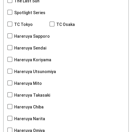
The Last Sun
Spotlight Series
TC Tokyo
TC Osaka
Hareruya Sapporo
Hareruya Sendai
Hareruya Koriyama
Hareruya Utsunomiya
Hareruya Mito
Hareruya Takasaki
Hareruya Chiba
Hareruya Narita
Hareruya Omiya