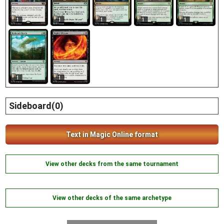
1
1
1
1
1
1
1
Sideboard(0)
Text in Magic Online format
View other decks from the same tournament
View other decks of the same archetype