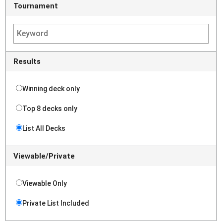
Tournament
Results
Winning deck only
Top 8 decks only
List All Decks
Viewable/Private
Viewable Only
Private List Included