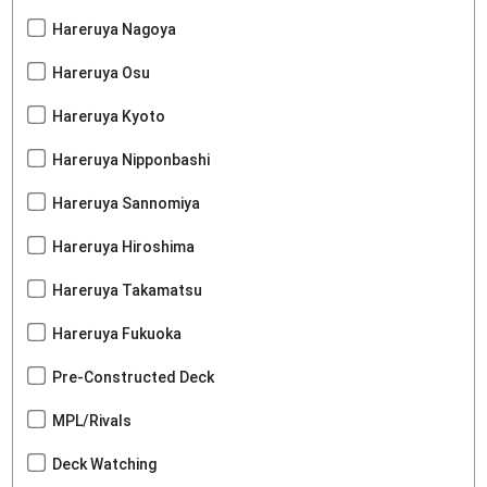
Hareruya Nagoya
Hareruya Osu
Hareruya Kyoto
Hareruya Nipponbashi
Hareruya Sannomiya
Hareruya Hiroshima
Hareruya Takamatsu
Hareruya Fukuoka
Pre-Constructed Deck
MPL/Rivals
Deck Watching