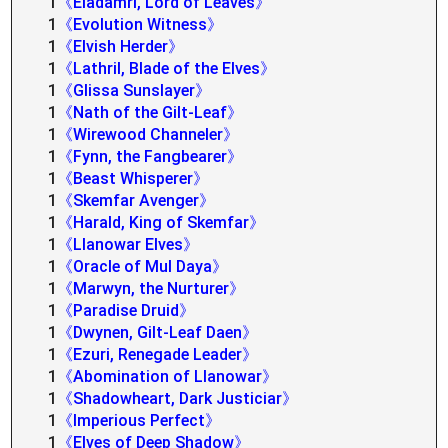
1
《Eladamri, Lord of Leaves》
1
《Evolution Witness》
1
《Elvish Herder》
1
《Lathril, Blade of the Elves》
1
《Glissa Sunslayer》
1
《Nath of the Gilt-Leaf》
1
《Wirewood Channeler》
1
《Fynn, the Fangbearer》
1
《Beast Whisperer》
1
《Skemfar Avenger》
1
《Harald, King of Skemfar》
1
《Llanowar Elves》
1
《Oracle of Mul Daya》
1
《Marwyn, the Nurturer》
1
《Paradise Druid》
1
《Dwynen, Gilt-Leaf Daen》
1
《Ezuri, Renegade Leader》
1
《Abomination of Llanowar》
1
《Shadowheart, Dark Justiciar》
1
《Imperious Perfect》
1
《Elves of Deep Shadow》