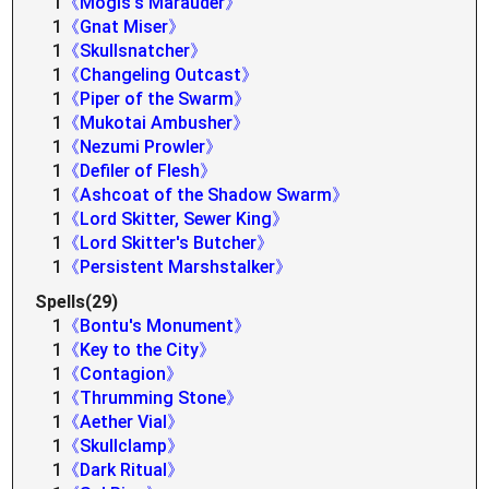
1
《Mogis's Marauder》
1
《Gnat Miser》
1
《Skullsnatcher》
1
《Changeling Outcast》
1
《Piper of the Swarm》
1
《Mukotai Ambusher》
1
《Nezumi Prowler》
1
《Defiler of Flesh》
1
《Ashcoat of the Shadow Swarm》
1
《Lord Skitter, Sewer King》
1
《Lord Skitter's Butcher》
1
《Persistent Marshstalker》
Spells(29)
1
《Bontu's Monument》
1
《Key to the City》
1
《Contagion》
1
《Thrumming Stone》
1
《Aether Vial》
1
《Skullclamp》
1
《Dark Ritual》