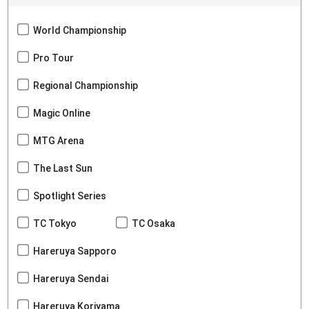
World Championship
Pro Tour
Regional Championship
Magic Online
MTG Arena
The Last Sun
Spotlight Series
TC Tokyo
TC Osaka
Hareruya Sapporo
Hareruya Sendai
Hareruya Koriyama