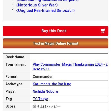
1
《Notorious Sliver War》
1
《Unglued Pea-Brained Dinosaur》
Buy this Deck
Text in Magic Online format
Deck Name
Tournament
Play Commander! Magic Thanksgiving 2024 - 2
024/12/11
Format
Commander
Archetype
Karumonix, the Rat King
Player
Nishida Noboru
Tag
TC Tokyo
Score
盛り上げハッピー