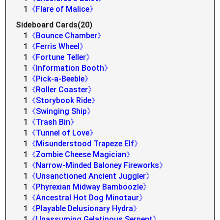
1
《Flare of Malice》
Sideboard Cards(20)
1
《Bounce Chamber》
1
《Ferris Wheel》
1
《Fortune Teller》
1
《Information Booth》
1
《Pick-a-Beeble》
1
《Roller Coaster》
1
《Storybook Ride》
1
《Swinging Ship》
1
《Trash Bin》
1
《Tunnel of Love》
1
《Misunderstood Trapeze Elf》
1
《Zombie Cheese Magician》
1
《Narrow-Minded Baloney Fireworks》
1
《Unsanctioned Ancient Juggler》
1
《Phyrexian Midway Bamboozle》
1
《Ancestral Hot Dog Minotaur》
1
《Playable Delusionary Hydra》
1
《Unassuming Gelatinous Serpent》