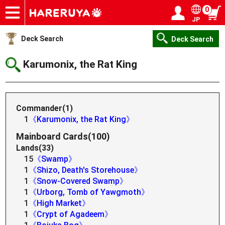
0
JP
Onlineshop
Articles
Deck Search
Sponsored Players
Shop Info
Event Schedule
Help
Contact
Login / Register
My page
Deck Search
Deck Search
Karumonix, the Rat King
Commander(1)
1
《Karumonix, the Rat King》
Mainboard Cards(100)
Lands(33)
15
《Swamp》
1
《Shizo, Death's Storehouse》
1
《Snow-Covered Swamp》
1
《Urborg, Tomb of Yawgmoth》
1
《High Market》
1
《Crypt of Agadeem》