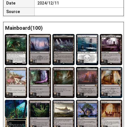
Date
2024/12/11
Source
Mainboard(100)
15
1
1
1
1
1
1
1
1
1