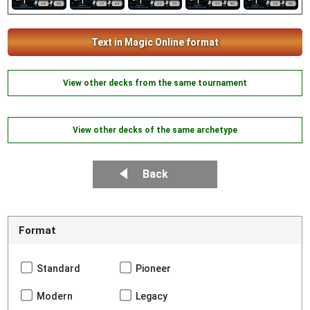
1
1
1
1
1
Text in Magic Online format
View other decks from the same tournament
View other decks of the same archetype
Back
Format
Standard
Pioneer
Modern
Legacy