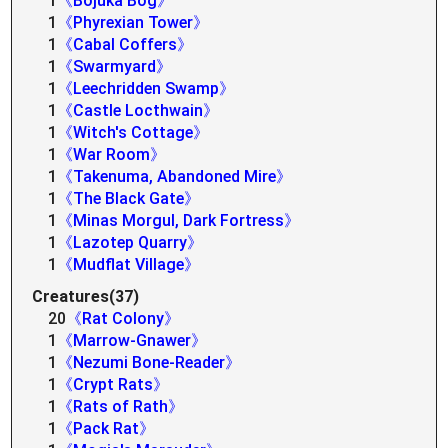
1
《Bojuka Bog》
1
《Phyrexian Tower》
1
《Cabal Coffers》
1
《Swarmyard》
1
《Leechridden Swamp》
1
《Castle Locthwain》
1
《Witch's Cottage》
1
《War Room》
1
《Takenuma, Abandoned Mire》
1
《The Black Gate》
1
《Minas Morgul, Dark Fortress》
1
《Lazotep Quarry》
1
《Mudflat Village》
Creatures(37)
20
《Rat Colony》
1
《Marrow-Gnawer》
1
《Nezumi Bone-Reader》
1
《Crypt Rats》
1
《Rats of Rath》
1
《Pack Rat》