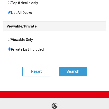
Top 8 decks only
List All Decks
Viewable/Private
Viewable Only
Private List Included
Site Map