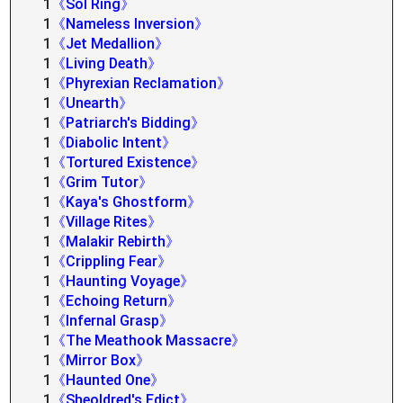
1
《Sol Ring》
1
《Nameless Inversion》
1
《Jet Medallion》
1
《Living Death》
1
《Phyrexian Reclamation》
1
《Unearth》
1
《Patriarch's Bidding》
1
《Diabolic Intent》
1
《Tortured Existence》
1
《Grim Tutor》
1
《Kaya's Ghostform》
1
《Village Rites》
1
《Malakir Rebirth》
1
《Crippling Fear》
1
《Haunting Voyage》
1
《Echoing Return》
1
《Infernal Grasp》
1
《The Meathook Massacre》
1
《Mirror Box》
1
《Haunted One》
1
《Sheoldred's Edict》