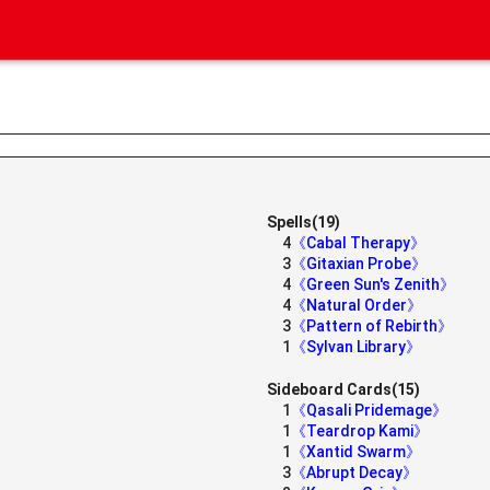
Spells(19)
4
《Cabal Therapy》
3
《Gitaxian Probe》
4
《Green Sun's Zenith》
4
《Natural Order》
3
《Pattern of Rebirth》
1
《Sylvan Library》
Sideboard Cards(15)
1
《Qasali Pridemage》
1
《Teardrop Kami》
1
《Xantid Swarm》
3
《Abrupt Decay》