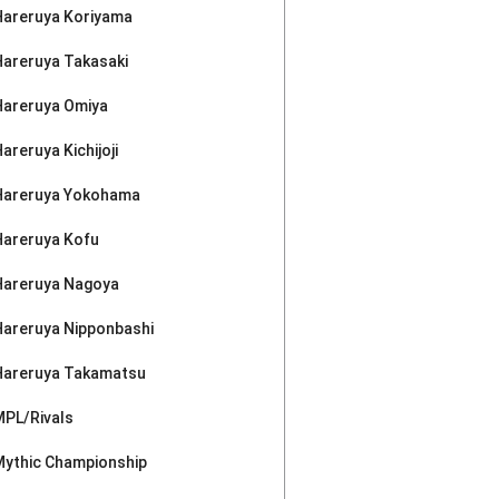
Hareruya Koriyama
Hareruya Takasaki
Hareruya Omiya
areruya Kichijoji
Hareruya Yokohama
Hareruya Kofu
Hareruya Nagoya
Hareruya Nipponbashi
Hareruya Takamatsu
MPL/Rivals
Mythic Championship