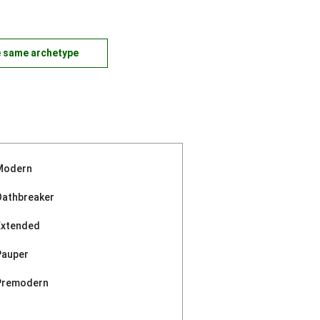
e same archetype
Modern
Oathbreaker
Extended
Pauper
Premodern