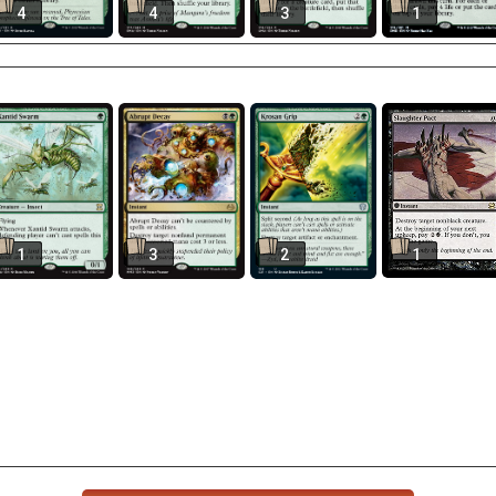
4
4
3
1
1
3
2
1