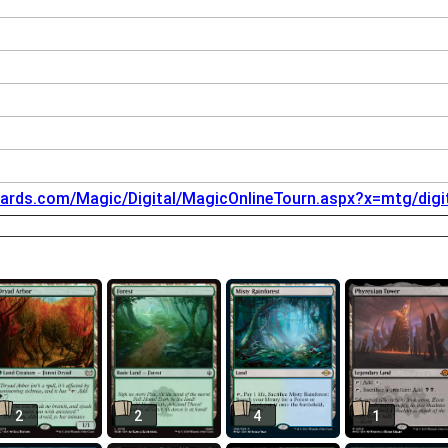
zards.com/Magic/Digital/MagicOnlineTourn.aspx?x=mtg/digi
2
2
4
1