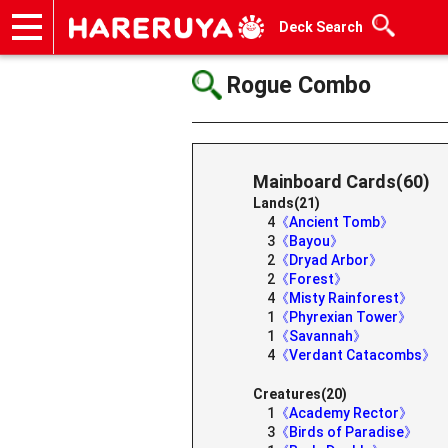
Deck Search
Onlineshop
Articles
Deck Search
Sponsored Players
Shop Info
Event Schedule
Help
Contact
Rogue Combo
Mainboard Cards(60)
Lands(21)
4
《Ancient Tomb》
3
《Bayou》
2
《Dryad Arbor》
2
《Forest》
4
《Misty Rainforest》
1
《Phyrexian Tower》
1
《Savannah》
4
《Verdant Catacombs》
Creatures(20)
1
《Academy Rector》
3
《Birds of Paradise》