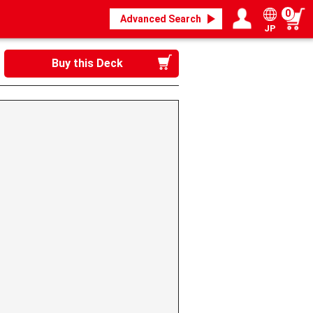
0
Advanced Search
JP
Login / Register
My page
Buy this Deck