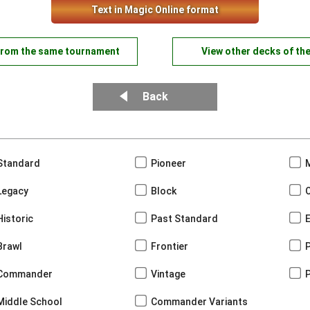
Text in Magic Online format
from the same tournament
View other decks of th
Back
Standard
Pioneer
Legacy
Block
Historic
Past Standard
Brawl
Frontier
Commander
Vintage
Middle School
Commander Variants