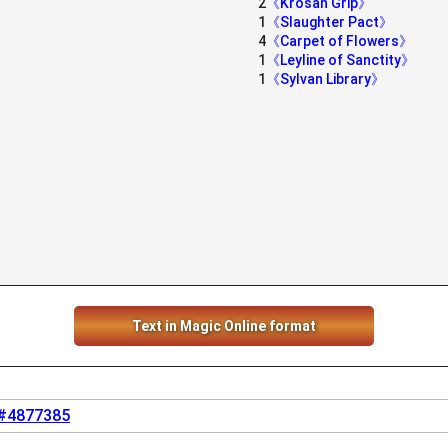
2
《Krosan Grip》
1
《Slaughter Pact》
4
《Carpet of Flowers》
1
《Leyline of Sanctity》
1
《Sylvan Library》
Text in Magic Online format
 #4877385