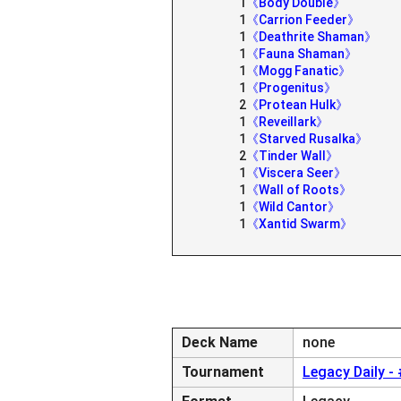
1
《Body Double》
1
《Carrion Feeder》
1
《Deathrite Shaman》
1
《Fauna Shaman》
1
《Mogg Fanatic》
1
《Progenitus》
2
《Protean Hulk》
1
《Reveillark》
1
《Starved Rusalka》
2
《Tinder Wall》
1
《Viscera Seer》
1
《Wall of Roots》
1
《Wild Cantor》
1
《Xantid Swarm》
Deck Name
none
Tournament
Legacy Daily -