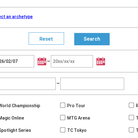
ect an archetype
~
~
World Championship
Pro Tour
Magic Online
MTG Arena
Spotlight Series
TC Tokyo