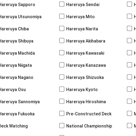
Hareruya Sapporo
Hareruya Sendai
Hareruya Utsunomiya
Hareruya Mito
Hareruya Chiba
Hareruya Narita
Hareruya Shibuya
Hareruya Akihabara
H
Hareruya Machida
Hareruya Kawasaki
Hareruya Niigata
Hareruya Kanazawa
Hareruya Nagano
Hareruya Shizuoka
Hareruya Osu
Hareruya Kyoto
Hareruya Sannomiya
Hareruya Hiroshima
Hareruya Fukuoka
Pre-Constructed Deck
Deck Watching
National Championship