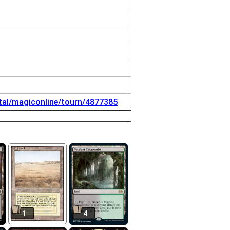
tal/magiconline/tourn/4877385
1
4