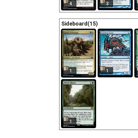
4
3
Sideboard(15)
1
1
1