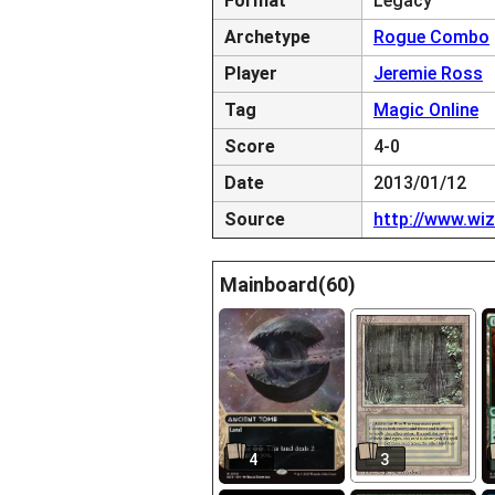
Format
Legacy
Archetype
Rogue Combo
Player
Jeremie Ross
Tag
Magic Online
Score
4-0
Date
2013/01/12
Source
http://www.wi
Mainboard(60)
4
3