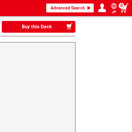
0
Advanced Search
JP
Login / Register
My page
Buy this Deck