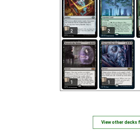
2
2
1
1
View other decks 