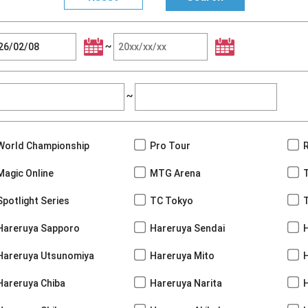
~
~
World Championship
Pro Tour
Magic Online
MTG Arena
Spotlight Series
TC Tokyo
Hareruya Sapporo
Hareruya Sendai
Hareruya Utsunomiya
Hareruya Mito
Hareruya Chiba
Hareruya Narita