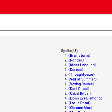
Spells(43)
4
《Brainstorm》
2
《Ponder》
1
《Ideas Unbound》
2
《Duress》
2
《Thoughtseize》
4
《Veil of Summer》
1
《Vexing Bauble》
4
《Dark Ritual》
2
《Cabal Ritual》
4
《Lion's Eye Diamond》
4
《Lotus Petal》
1
《Chrome Mox》