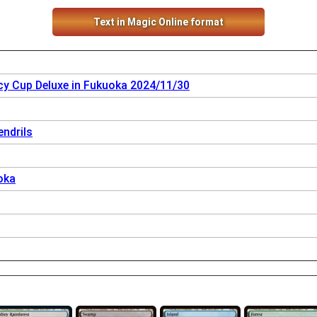
Text in Magic Online format
cy Cup Deluxe in Fukuoka 2024/11/30
ndrils
oka