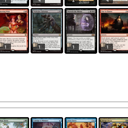
1
4
2
4
1
1
1
1