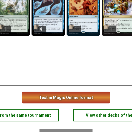
1
4
1
1
Text in Magic Online format
from the same tournament
View other decks of th