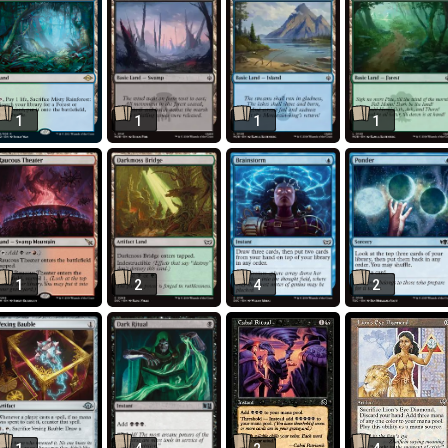
1
1
1
1
1
2
4
2