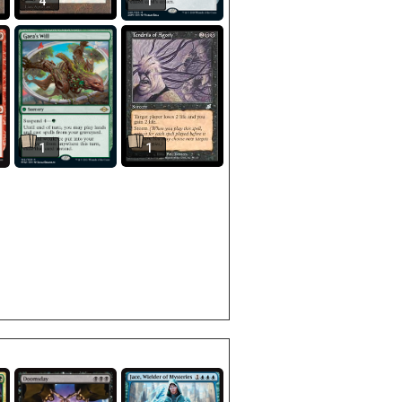
4
1
1
1