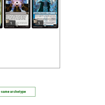
1
1
e same archetype