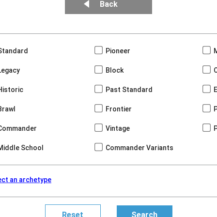
Back
Standard
Pioneer
Legacy
Block
Historic
Past Standard
Brawl
Frontier
Commander
Vintage
Middle School
Commander Variants
ect an archetype