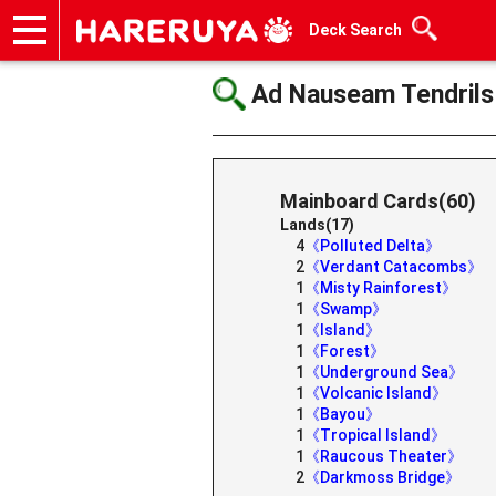
Deck Search
Onlineshop
Articles
Deck Search
Sponsored Players
Shop Info
Event Schedule
Help
Contact
Ad Nauseam Tendrils
Mainboard Cards(60)
Lands(17)
4
《Polluted Delta》
2
《Verdant Catacombs》
1
《Misty Rainforest》
1
《Swamp》
1
《Island》
1
《Forest》
1
《Underground Sea》
1
《Volcanic Island》
1
《Bayou》
1
《Tropical Island》
1
《Raucous Theater》
2
《Darkmoss Bridge》