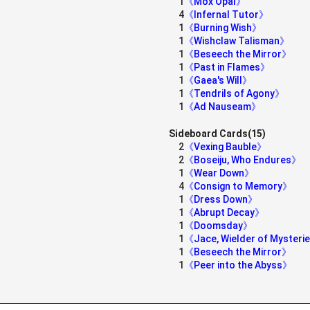
1
《Mox Opal》
4
《Infernal Tutor》
1
《Burning Wish》
1
《Wishclaw Talisman》
1
《Beseech the Mirror》
1
《Past in Flames》
1
《Gaea's Will》
1
《Tendrils of Agony》
1
《Ad Nauseam》
Sideboard Cards(15)
2
《Vexing Bauble》
2
《Boseiju, Who Endures》
1
《Wear Down》
4
《Consign to Memory》
1
《Dress Down》
1
《Abrupt Decay》
1
《Doomsday》
1
《Jace, Wielder of Myster
1
《Beseech the Mirror》
1
《Peer into the Abyss》