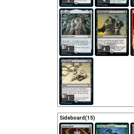
2
4
1
4
1
Sideboard(15)