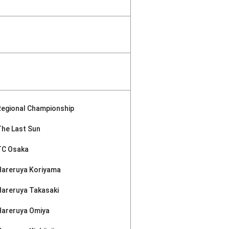
Regional Championship
The Last Sun
TC Osaka
Hareruya Koriyama
Hareruya Takasaki
Hareruya Omiya