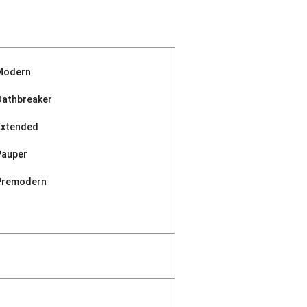
Modern
Oathbreaker
Extended
Pauper
Premodern