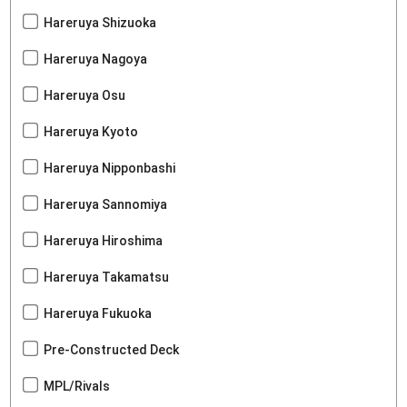
Hareruya Shizuoka
Hareruya Nagoya
Hareruya Osu
Hareruya Kyoto
Hareruya Nipponbashi
Hareruya Sannomiya
Hareruya Hiroshima
Hareruya Takamatsu
Hareruya Fukuoka
Pre-Constructed Deck
MPL/Rivals