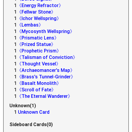
1
《Energy Refractor》
1
《Fellwar Stone》
1
《Ichor Wellspring》
1
《Lembas》
1
《Mycosynth Wellspring》
1
《Prismatic Lens》
1
《Prized Statue》
1
《Prophetic Prism》
1
《Talisman of Conviction》
1
《Thought Vessel》
1
《Archaeomancer's Map》
1
《Brass's Tunnel-Grinder》
1
《Basalt Monolith》
1
《Scroll of Fate》
1
《The Eternal Wanderer》
Unknown(1)
1
Unknown Card
Sideboard Cards(0)