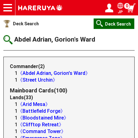
0
JP
Onlineshop
Articles
Deck Search
Sponsored Players
Shop Info
Event Schedule
Help
Contact
Login / Register
My page
Deck Search
Deck Search
Abdel Adrian, Gorion's Ward
Commander(2)
1
《Abdel Adrian, Gorion's Ward》
1
《Street Urchin》
Mainboard Cards(100)
Lands(33)
1
《Arid Mesa》
1
《Battlefield Forge》
1
《Bloodstained Mire》
1
《Clifftop Retreat》
1
《Command Tower》