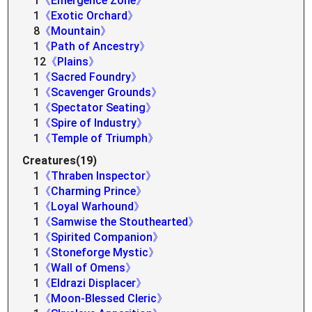
1
《Emergence Zone》
1
《Exotic Orchard》
8
《Mountain》
1
《Path of Ancestry》
12
《Plains》
1
《Sacred Foundry》
1
《Scavenger Grounds》
1
《Spectator Seating》
1
《Spire of Industry》
1
《Temple of Triumph》
Creatures(19)
1
《Thraben Inspector》
1
《Charming Prince》
1
《Loyal Warhound》
1
《Samwise the Stouthearted》
1
《Spirited Companion》
1
《Stoneforge Mystic》
1
《Wall of Omens》
1
《Eldrazi Displacer》
1
《Moon-Blessed Cleric》