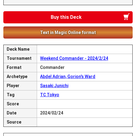
Buy this Deck
Text in Magic Online format
Deck Name
Tournament
Weekend Commander - 2024/2/24
Format
Commander
Archetype
Abdel Adrian, Gorion's Ward
Player
Sasaki Junichi
Tag
TC Tokyo
Score
Date
2024/02/24
Source