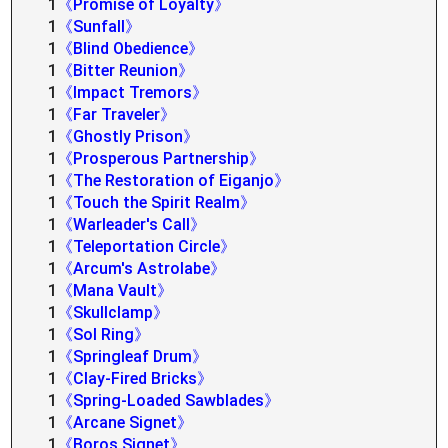
1
《Promise of Loyalty》
1
《Sunfall》
1
《Blind Obedience》
1
《Bitter Reunion》
1
《Impact Tremors》
1
《Far Traveler》
1
《Ghostly Prison》
1
《Prosperous Partnership》
1
《The Restoration of Eiganjo》
1
《Touch the Spirit Realm》
1
《Warleader's Call》
1
《Teleportation Circle》
1
《Arcum's Astrolabe》
1
《Mana Vault》
1
《Skullclamp》
1
《Sol Ring》
1
《Springleaf Drum》
1
《Clay-Fired Bricks》
1
《Spring-Loaded Sawblades》
1
《Arcane Signet》
1
《Boros Signet》