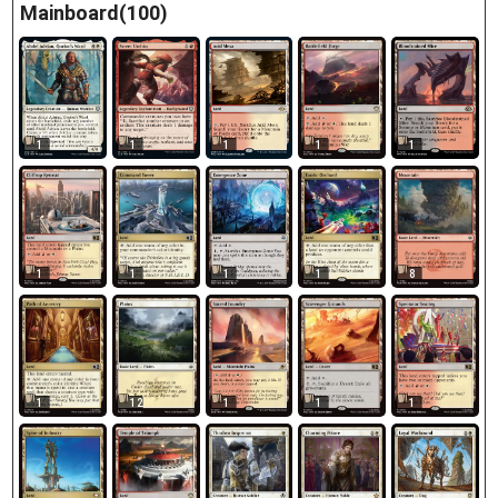
Mainboard(100)
1
1
1
1
1
1
1
1
1
8
1
12
1
1
1