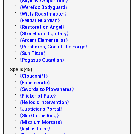
1
《Skyclave Apparition》
1
《Werefox Bodyguard》
1
《Witty Roastmaster》
1
《Felidar Guardian》
1
《Restoration Angel》
1
《Stonehorn Dignitary》
1
《Ardent Elementalist》
1
《Purphoros, God of the Forge》
1
《Sun Titan》
1
《Pegasus Guardian》
Spells(45)
1
《Cloudshift》
1
《Ephemerate》
1
《Swords to Plowshares》
1
《Flicker of Fate》
1
《Heliod's Intervention》
1
《Justiciar's Portal》
1
《Slip On the Ring》
1
《Mizzium Mortars》
1
《Idyllic Tutor》