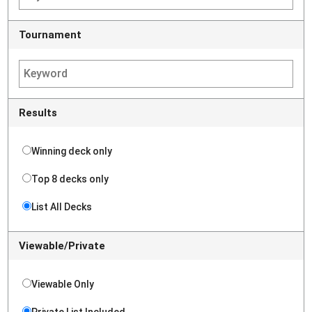
Tournament
Results
Winning deck only
Top 8 decks only
List All Decks
Viewable/Private
Viewable Only