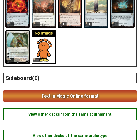
1
1
1
1
1
1
1
Sideboard(0)
Text in Magic Online format
View other decks from the same tournament
View other decks of the same archetype