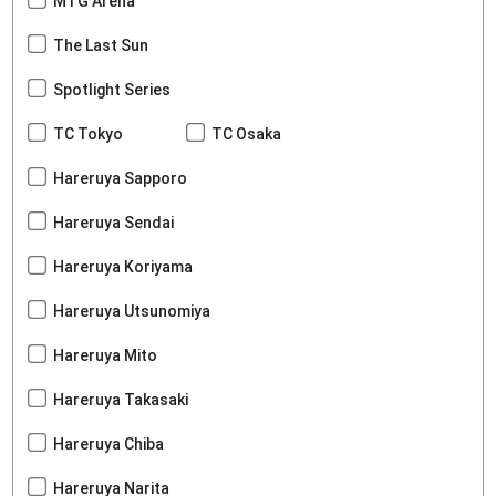
MTG Arena
The Last Sun
Spotlight Series
TC Tokyo
TC Osaka
Hareruya Sapporo
Hareruya Sendai
Hareruya Koriyama
Hareruya Utsunomiya
Hareruya Mito
Hareruya Takasaki
Hareruya Chiba
Hareruya Narita