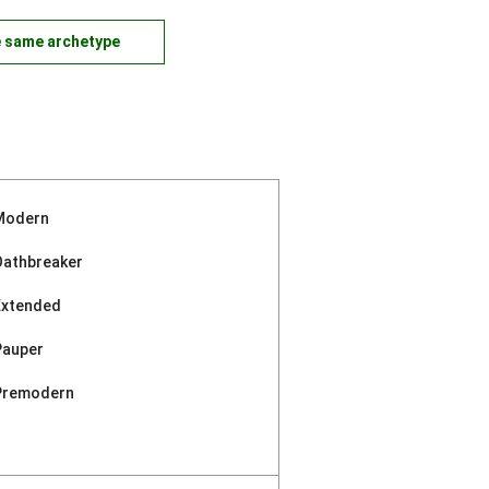
e same archetype
Modern
Oathbreaker
Extended
Pauper
Premodern