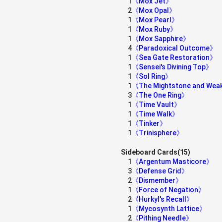
1
《Mox Jet》
2
《Mox Opal》
1
《Mox Pearl》
1
《Mox Ruby》
1
《Mox Sapphire》
4
《Paradoxical Outcome》
1
《Sea Gate Restoration》
1
《Sensei's Divining Top》
1
《Sol Ring》
1
《The Mightstone and We
3
《The One Ring》
1
《Time Vault》
1
《Time Walk》
1
《Tinker》
1
《Trinisphere》
Sideboard Cards(15)
1
《Argentum Masticore》
3
《Defense Grid》
2
《Dismember》
1
《Force of Negation》
2
《Hurkyl's Recall》
1
《Mycosynth Lattice》
2
《Pithing Needle》