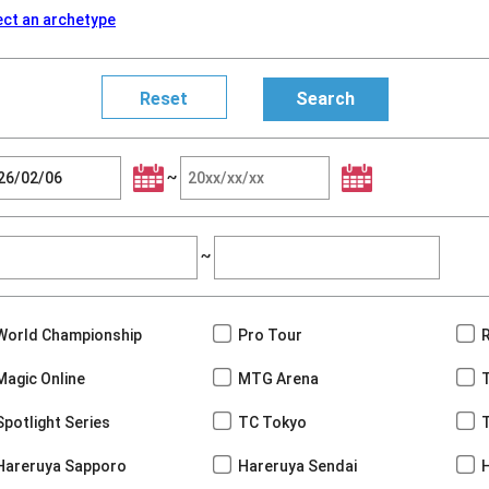
ect an archetype
~
~
World Championship
Pro Tour
Magic Online
MTG Arena
Spotlight Series
TC Tokyo
Hareruya Sapporo
Hareruya Sendai