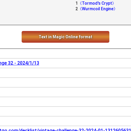
1
《Tormod's Crypt》
2
《Wurmcoil Engine》
Text in Magic Online format
nge 32 - 2024/1/13
tgo.com/decklist/vintage-challenge-32-2024-01-131260563