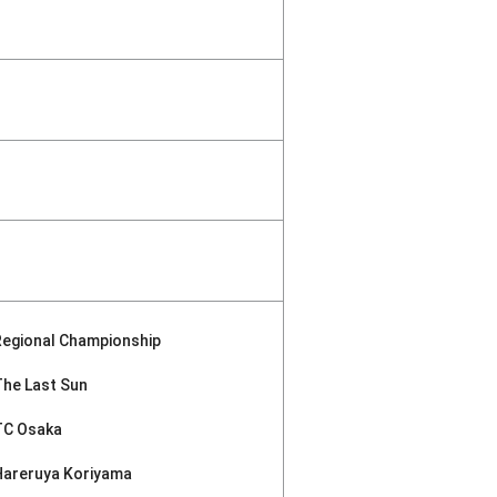
Regional Championship
The Last Sun
TC Osaka
Hareruya Koriyama