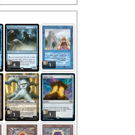
4
1
1
1