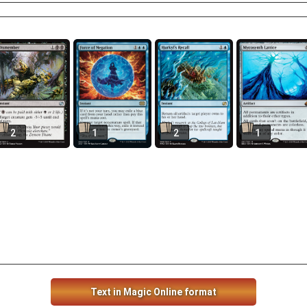
2
1
2
1
Text in Magic Online format