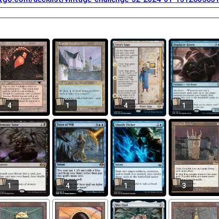
4
1
4
1
1
4
1
3