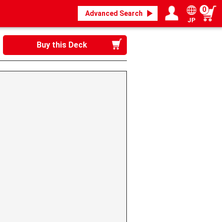
0
Advanced Search
JP
Login / Register
My page
Buy this Deck
》