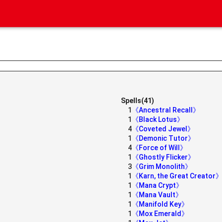
Spells(41)
1
《Ancestral Recall》
1
《Black Lotus》
4
《Coveted Jewel》
1
《Demonic Tutor》
4
《Force of Will》
1
《Ghostly Flicker》
3
《Grim Monolith》
1
《Karn, the Great Creator
1
《Mana Crypt》
1
《Mana Vault》
1
《Manifold Key》
1
《Mox Emerald》