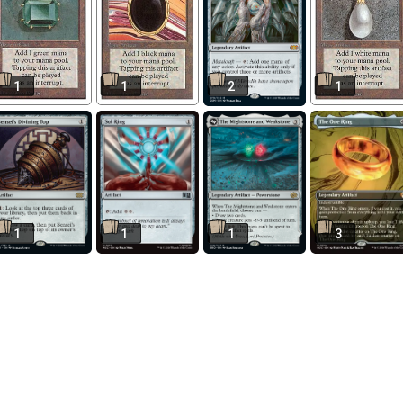
1
1
2
1
1
1
1
3