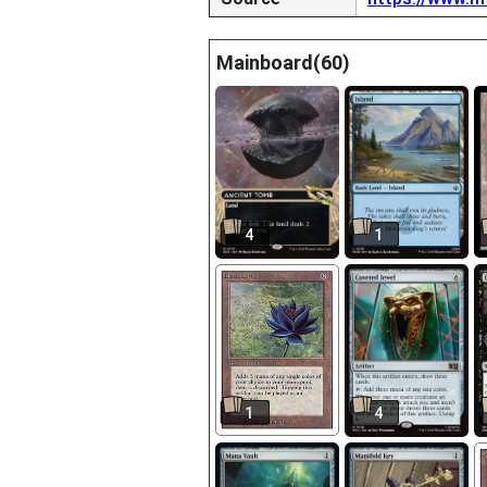
Mainboard(60)
4
1
1
4