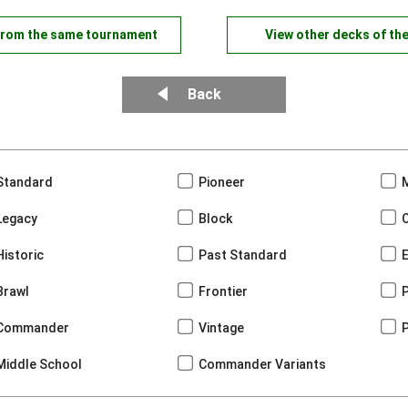
from the same tournament
View other decks of th
Back
Standard
Pioneer
Legacy
Block
Historic
Past Standard
Brawl
Frontier
Commander
Vintage
Middle School
Commander Variants