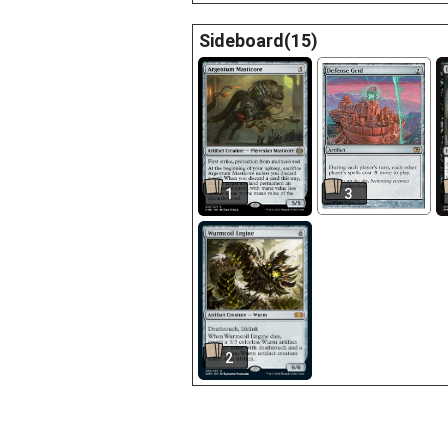
Sideboard(15)
1
3
2