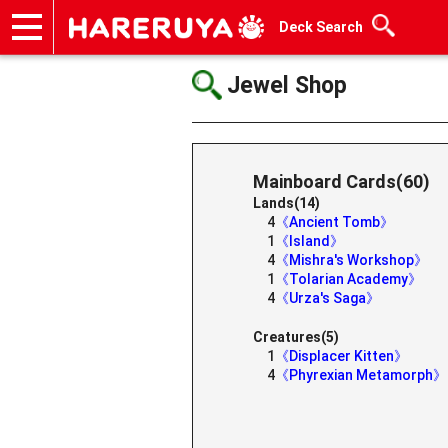
Deck Search
Onlineshop
Articles
Deck Search
Sponsored Players
Shop Info
Event Schedule
Help
Contact
Jewel Shop
Mainboard Cards(60)
Lands(14)
4
《Ancient Tomb》
1
《Island》
4
《Mishra's Workshop》
1
《Tolarian Academy》
4
《Urza's Saga》
Creatures(5)
1
《Displacer Kitten》
4
《Phyrexian Metamorph》