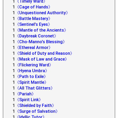
1
《Timely Ward》
1
《Cage of Hands》
1
《Unquestioned Authority》
1
《Battle Mastery》
1
《Sentinel's Eyes》
1
《Mantle of the Ancients》
1
《Daybreak Coronet》
1
《Cho-Manno's Blessing》
1
《Ethereal Armor》
1
《Shield of Duty and Reason》
1
《Mask of Law and Grace》
1
《Flickering Ward》
1
《Hyena Umbra》
1
《Path to Exile》
1
《Spirit Mantle》
1
《All That Glitters》
1
《Pariah》
1
《Spirit Link》
1
《Shielded by Faith》
1
《Surge of Salvation》
1
《Idyllic Tutor》