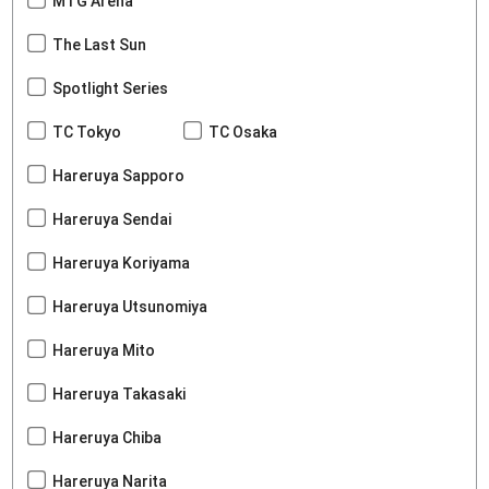
MTG Arena
The Last Sun
Spotlight Series
TC Tokyo
TC Osaka
Hareruya Sapporo
Hareruya Sendai
Hareruya Koriyama
Hareruya Utsunomiya
Hareruya Mito
Hareruya Takasaki
Hareruya Chiba
Hareruya Narita