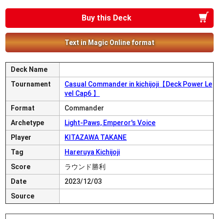
Buy this Deck
Text in Magic Online format
Deck Name
Tournament
Casual Commander in kichijoji【Deck Power Le
vel Cap6 】
Format
Commander
Archetype
Light-Paws, Emperor's Voice
Player
KITAZAWA TAKANE
Tag
Hareruya Kichijoji
Score
ラウンド勝利
Date
2023/12/03
Source