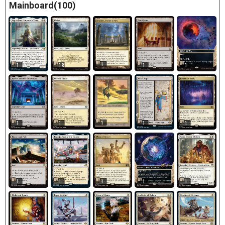
Mainboard(100)
1
1
18
1
1
1
1
1
1
1
1
1
1
1
1