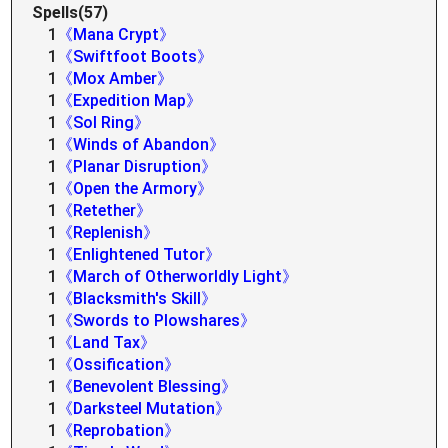
Spells(57)
1
《Mana Crypt》
1
《Swiftfoot Boots》
1
《Mox Amber》
1
《Expedition Map》
1
《Sol Ring》
1
《Winds of Abandon》
1
《Planar Disruption》
1
《Open the Armory》
1
《Retether》
1
《Replenish》
1
《Enlightened Tutor》
1
《March of Otherworldly Light》
1
《Blacksmith's Skill》
1
《Swords to Plowshares》
1
《Land Tax》
1
《Ossification》
1
《Benevolent Blessing》
1
《Darksteel Mutation》
1
《Reprobation》