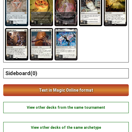
1
1
1
1
1
1
1
1
Sideboard(0)
Text in Magic Online format
View other decks from the same tournament
View other decks of the same archetype