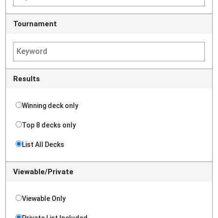
Tournament
Results
Winning deck only
Top 8 decks only
List All Decks
Viewable/Private
Viewable Only
Private List Included