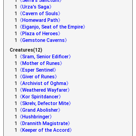
1
《Serra's Sanctum》
1
《Urza's Saga》
1
《Cavern of Souls》
1
《Homeward Path》
1
《Eiganjo, Seat of the Empire》
1
《Plaza of Heroes》
1
《Gemstone Caverns》
Creatures(12)
1
《Sram, Senior Edificer》
1
《Mother of Runes》
1
《Esper Sentinel》
1
《Giver of Runes》
1
《Archivist of Oghma》
1
《Weathered Wayfarer》
1
《Kor Spiritdancer》
1
《Skrelv, Defector Mite》
1
《Grand Abolisher》
1
《Hushbringer》
1
《Drannith Magistrate》
1
《Keeper of the Accord》