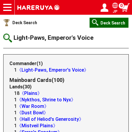
0
JP
Onlineshop
Articles
Deck Search
Sponsored Players
Shop Info
Event Schedule
Help
Contact
Login / Register
My page
Deck Search
Deck Search
Light-Paws, Emperor's Voice
Commander(1)
1
《Light-Paws, Emperor's Voice》
Mainboard Cards(100)
Lands(30)
18
《Plains》
1
《Nykthos, Shrine to Nyx》
1
《War Room》
1
《Dust Bowl》
1
《Hall of Heliod's Generosity》
1
《Mistveil Plains》