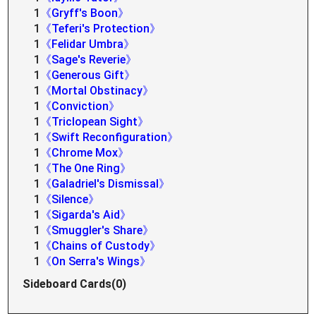
1
《Gryff's Boon》
1
《Teferi's Protection》
1
《Felidar Umbra》
1
《Sage's Reverie》
1
《Generous Gift》
1
《Mortal Obstinacy》
1
《Conviction》
1
《Triclopean Sight》
1
《Swift Reconfiguration》
1
《Chrome Mox》
1
《The One Ring》
1
《Galadriel's Dismissal》
1
《Silence》
1
《Sigarda's Aid》
1
《Smuggler's Share》
1
《Chains of Custody》
1
《On Serra's Wings》
Sideboard Cards(0)