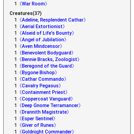
1
《War Room》
Creatures(37)
1
《Adeline, Resplendent Cathar》
1
《Aerial Extortionist》
1
《Alseid of Life's Bounty》
1
《Angel of Jubilation》
1
《Aven Mindcensor》
1
《Benevolent Bodyguard》
1
《Bennie Bracks, Zoologist》
1
《Beregond of the Guard》
1
《Bygone Bishop》
1
《Cathar Commando》
1
《Cavalry Pegasus》
1
《Containment Priest》
1
《Coppercoat Vanguard》
1
《Deep Gnome Terramancer》
1
《Drannith Magistrate》
1
《Esper Sentinel》
1
《Giver of Runes》
1
《Goldnight Commander》