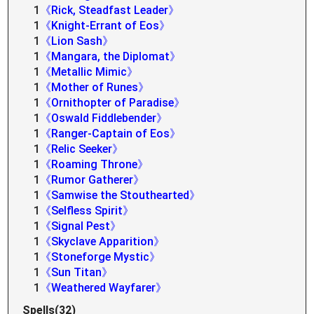
1
《Rick, Steadfast Leader》
1
《Knight-Errant of Eos》
1
《Lion Sash》
1
《Mangara, the Diplomat》
1
《Metallic Mimic》
1
《Mother of Runes》
1
《Ornithopter of Paradise》
1
《Oswald Fiddlebender》
1
《Ranger-Captain of Eos》
1
《Relic Seeker》
1
《Roaming Throne》
1
《Rumor Gatherer》
1
《Samwise the Stouthearted》
1
《Selfless Spirit》
1
《Signal Pest》
1
《Skyclave Apparition》
1
《Stoneforge Mystic》
1
《Sun Titan》
1
《Weathered Wayfarer》
Spells(32)