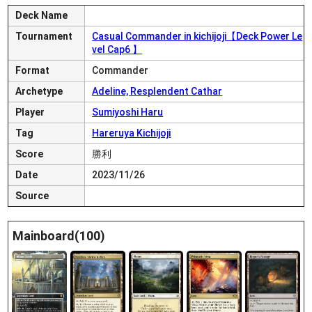
Deck Name
Tournament
Casual Commander in kichijoji【Deck Power Le
vel Cap6 】
Format
Commander
Archetype
Adeline, Resplendent Cathar
Player
Sumiyoshi Haru
Tag
Hareruya Kichijoji
Score
勝利
Date
2023/11/26
Source
Mainboard(100)