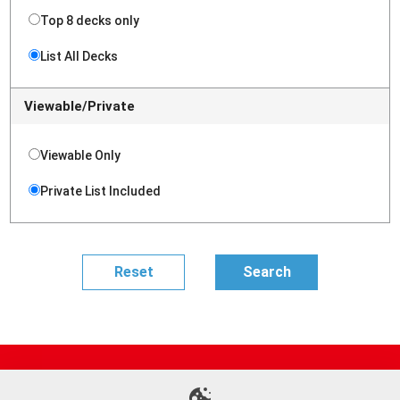
Top 8 decks only
List All Decks
Viewable/Private
Viewable Only
Private List Included
Site Map