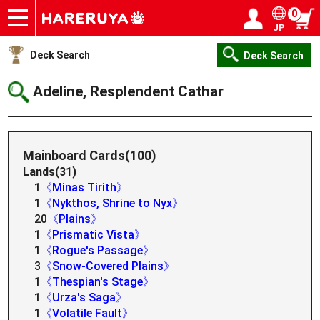
0
JP
Onlineshop
Articles
Deck Search
Sponsored Players
Shop Info
Event Schedule
Help
Contact
Login / Register
My page
Deck Search
Deck Search
Adeline, Resplendent Cathar
Mainboard Cards(100)
Lands(31)
1
《Minas Tirith》
1
《Nykthos, Shrine to Nyx》
20
《Plains》
1
《Prismatic Vista》
1
《Rogue's Passage》
3
《Snow-Covered Plains》
1
《Thespian's Stage》
1
《Urza's Saga》
1
《Volatile Fault》