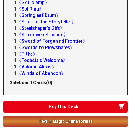
1
《Skullclamp》
1
《Sol Ring》
1
《Springleaf Drum》
1
《Staff of the Storyteller》
1
《Steelshaper's Gift》
1
《Strixhaven Stadium》
1
《Sword of Forge and Frontier》
1
《Swords to Plowshares》
1
《Tithe》
1
《Tocasia's Welcome》
1
《Valor in Akros》
1
《Winds of Abandon》
Sideboard Cards(0)
Buy this Deck
Text in Magic Online format