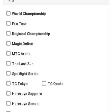
World Championship
Pro Tour
Regional Championship
Magic Online
MTG Arena
The Last Sun
Spotlight Series
TC Tokyo
TC Osaka
Hareruya Sapporo
Hareruya Sendai