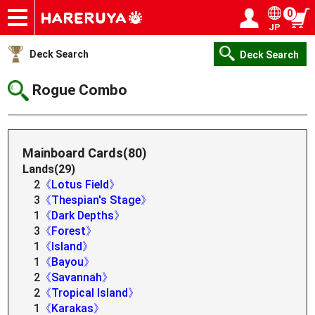
0
JP
Onlineshop
Articles
Deck Search
Sponsored Players
Shop Info
Event Schedule
Help
Contact
Login / Register
My page
Deck Search
Deck Search
Rogue Combo
Mainboard Cards(80)
Lands(29)
2
《Lotus Field》
3
《Thespian's Stage》
1
《Dark Depths》
3
《Forest》
1
《Island》
1
《Bayou》
2
《Savannah》
2
《Tropical Island》
1
《Karakas》