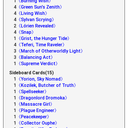
1
《Burning Wish》
4
《Green Sun's Zenith》
4
《Living Wish》
4
《Sylvan Scrying》
2
《Lórien Revealed》
4
《Snap》
1
《Grist, the Hunger Tide》
4
《Teferi, Time Raveler》
3
《March of Otherworldly Light》
3
《Balancing Act》
1
《Supreme Verdict》
Sideboard Cards(15)
1
《Yorion, Sky Nomad》
1
《Kozilek, Butcher of Truth》
1
《Spellseeker》
1
《Dragonlord Dromoka》
1
《Massacre Girl》
1
《Plague Engineer》
1
《Peacekeeper》
1
《Collector Ouphe》