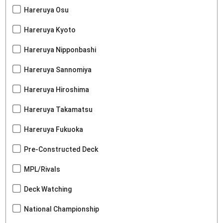
Hareruya Osu
Hareruya Kyoto
Hareruya Nipponbashi
Hareruya Sannomiya
Hareruya Hiroshima
Hareruya Takamatsu
Hareruya Fukuoka
Pre-Constructed Deck
MPL/Rivals
Deck Watching
National Championship