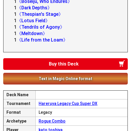
1
《Boseiju, Who Endures》
1
《Dark Depths》
1
《Thespian's Stage》
1
《Lotus Field》
1
《Tendrils of Agony》
1
《Meltdown》
1
《Life from the Loam》
Buy this Deck
Text in Magic Online format
Deck Name
Tournament
Hareruya Legacy Cup Super DX
Format
Legacy
Archetype
Rogue Combo
Player
kato toshiya