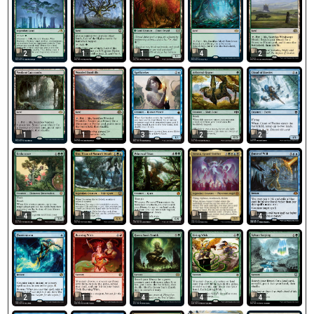
2
1
1
4
2
1
1
3
2
2
4
1
1
4
1
2
1
4
4
4