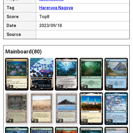
Tag
Hareruya Nagoya
Score
Top8
Date
2023/09/18
Source
Mainboard(80)
2
3
1
3
1
1
2
2
1
1