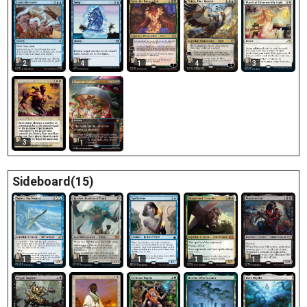
2
1
4
3
4
3
1
Sideboard(15)
1
1
1
1
1