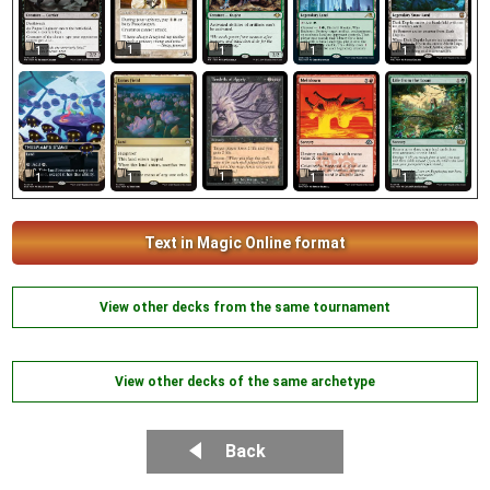
1
1
1
1
1
1
1
1
1
1
Text in Magic Online format
View other decks from the same tournament
View other decks of the same archetype
Back