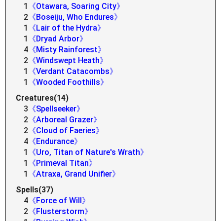
1
《Otawara, Soaring City》
2
《Boseiju, Who Endures》
1
《Lair of the Hydra》
1
《Dryad Arbor》
4
《Misty Rainforest》
2
《Windswept Heath》
1
《Verdant Catacombs》
1
《Wooded Foothills》
Creatures(14)
3
《Spellseeker》
2
《Arboreal Grazer》
2
《Cloud of Faeries》
4
《Endurance》
1
《Uro, Titan of Nature's Wrath》
1
《Primeval Titan》
1
《Atraxa, Grand Unifier》
Spells(37)
4
《Force of Will》
2
《Flusterstorm》