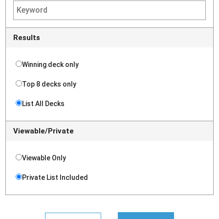
Results
Winning deck only
Top 8 decks only
List All Decks
Viewable/Private
Viewable Only
Private List Included