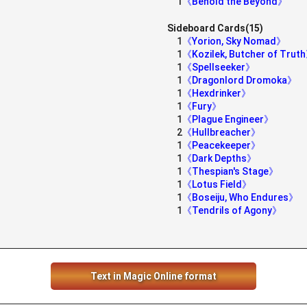
1
《Behold the Beyond》
Sideboard Cards(15)
1
《Yorion, Sky Nomad》
1
《Kozilek, Butcher of Trut
1
《Spellseeker》
1
《Dragonlord Dromoka》
1
《Hexdrinker》
1
《Fury》
1
《Plague Engineer》
2
《Hullbreacher》
1
《Peacekeeper》
1
《Dark Depths》
1
《Thespian's Stage》
1
《Lotus Field》
1
《Boseiju, Who Endures》
1
《Tendrils of Agony》
Text in Magic Online format