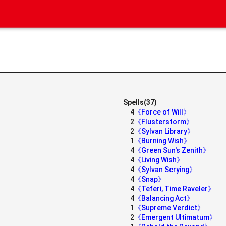
Spells(37)
4
《Force of Will》
2
《Flusterstorm》
2
《Sylvan Library》
1
《Burning Wish》
4
《Green Sun's Zenith》
4
《Living Wish》
4
《Sylvan Scrying》
4
《Snap》
4
《Teferi, Time Raveler》
4
《Balancing Act》
1
《Supreme Verdict》
2
《Emergent Ultimatum》