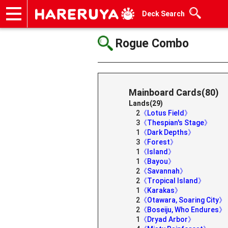
Deck Search
Onlineshop
Articles
Deck Search
Sponsored Players
Shop Info
Event Schedule
Help
Contact
Rogue Combo
Mainboard Cards(80)
Lands(29)
2
《Lotus Field》
3
《Thespian's Stage》
1
《Dark Depths》
3
《Forest》
1
《Island》
1
《Bayou》
2
《Savannah》
2
《Tropical Island》
1
《Karakas》
2
《Otawara, Soaring City》
2
《Boseiju, Who Endures》
1
《Dryad Arbor》