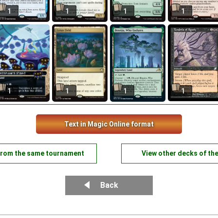
1
1
1
1
1
1
1
1
Text in Magic Online format
from the same tournament
View other decks of th
Back