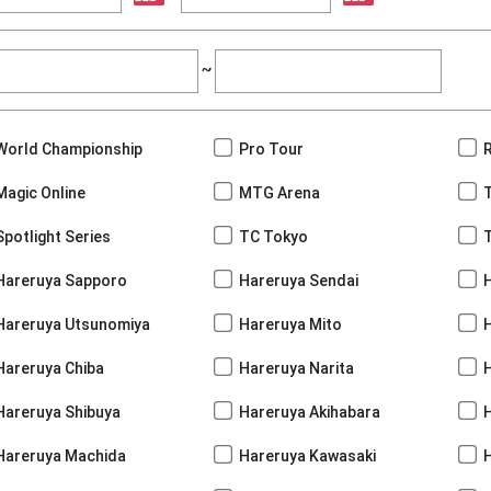
~
World Championship
Pro Tour
Magic Online
MTG Arena
Spotlight Series
TC Tokyo
Hareruya Sapporo
Hareruya Sendai
Hareruya Utsunomiya
Hareruya Mito
Hareruya Chiba
Hareruya Narita
Hareruya Shibuya
Hareruya Akihabara
H
Hareruya Machida
Hareruya Kawasaki