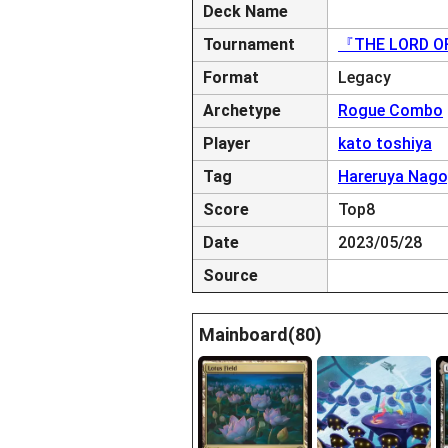
Deck Name
Tournament
『THE LORD OF
Format
Legacy
Archetype
Rogue Combo
Player
kato toshiya
Tag
Hareruya Nag
Score
Top8
Date
2023/05/28
Source
Mainboard(80)