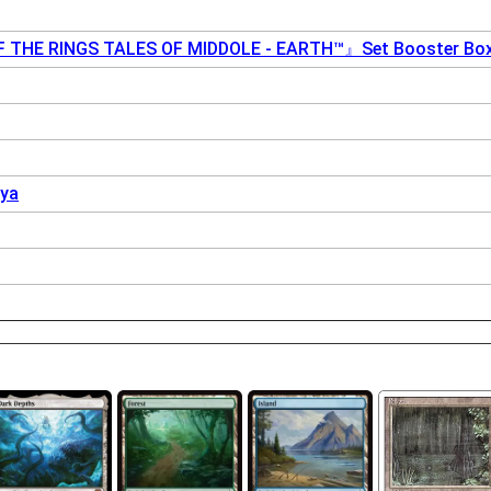
 THE RINGS TALES OF MIDDOLE - EARTH™』Set Booster Box 
oya