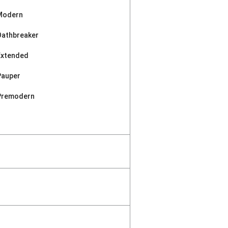
Modern
Oathbreaker
Extended
Pauper
Premodern