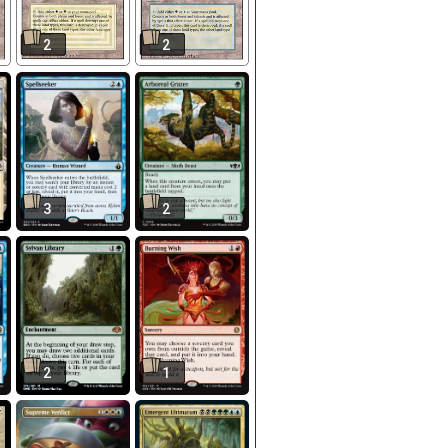
2
2
3
2
2
1