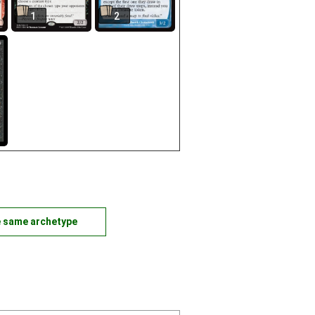
1
2
e same archetype