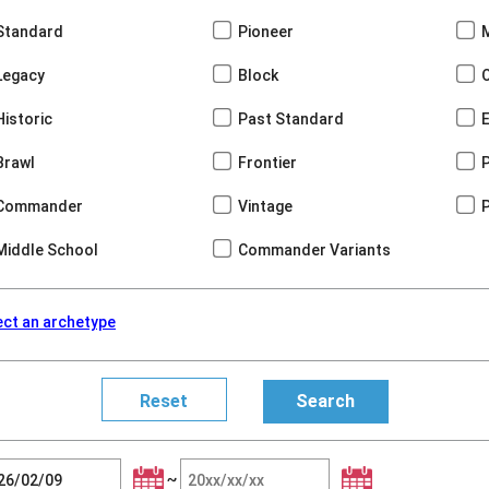
Standard
Pioneer
Legacy
Block
Historic
Past Standard
Brawl
Frontier
Commander
Vintage
Middle School
Commander Variants
ect an archetype
~