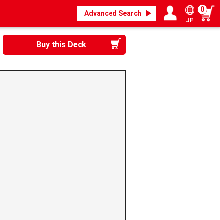
0
Advanced Search
JP
Login / Register
My page
Buy this Deck