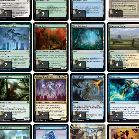
1
3
1
1
2
1
4
4
2
1
4
2