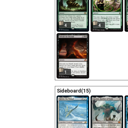
4
4
1
Sideboard(15)