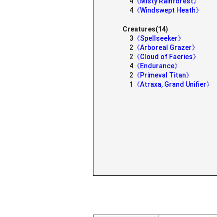
4
《Misty Rainforest》
4
《Windswept Heath》
Creatures(14)
3
《Spellseeker》
2
《Arboreal Grazer》
2
《Cloud of Faeries》
4
《Endurance》
2
《Primeval Titan》
1
《Atraxa, Grand Unifier》