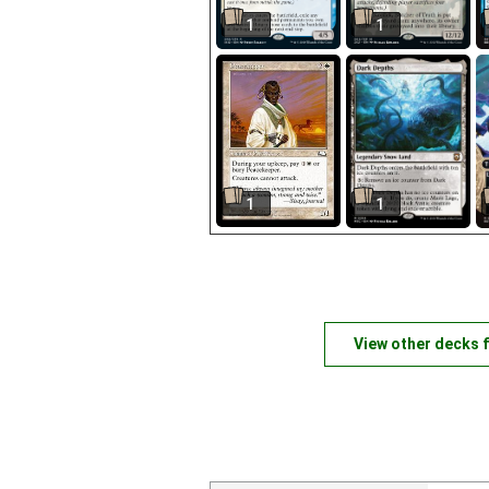
1
1
1
1
View other decks 