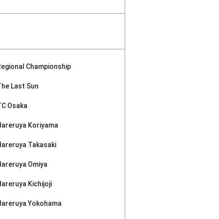
Regional Championship
The Last Sun
TC Osaka
Hareruya Koriyama
Hareruya Takasaki
Hareruya Omiya
areruya Kichijoji
Hareruya Yokohama