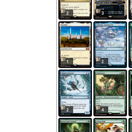
2
3
1
2
2
4