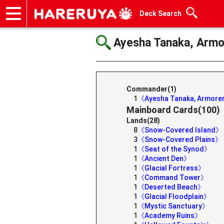
Deck Search
Onlineshop
Articles
Deck Search
Sponsored Players
Shop Info
Event Schedule
Help
Contact
Ayesha Tanaka, Armo
Commander(1)
1
《Ayesha Tanaka, Armor
Mainboard Cards(100)
Lands(28)
8
《Snow-Covered Island》
3
《Snow-Covered Plains》
1
《Seat of the Synod》
1
《Ancient Den》
1
《Glacial Fortress》
1
《Command Tower》
1
《Deserted Beach》
1
《Glacial Floodplain》
1
《Mystic Sanctuary》
1
《Academy Ruins》