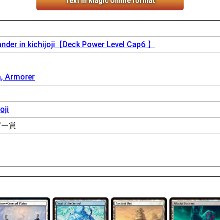
Text in Magic Online format
der in kichijoji【Deck Power Level Cap6 】
, Armorer
oji
ピー賞