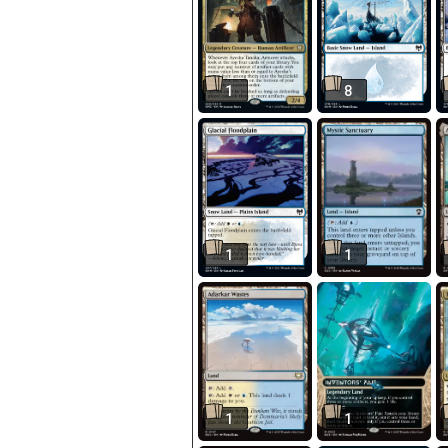
1
8
1
1
1
1