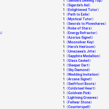
1
《Sensei's Divining Top》
1
《Sigarda's Aid》
1
《Enlightened Tutor》
1
《Path to Exile》
1
《Mystical Tutor》
1
《Swords to Plowshares》
1
《Robe of Stars》
ns》
1
《Energy Refractor》
1
《Azorius Signet》
1
《Moonsilver Key》
1
《Hero's Heirloom》
1
《Umezawa's Jitte》
1
《Sapphire Medallion》
1
《Glass Casket》
1
《Sleeper Dart》
1
《Sky Diamond》
1
《Wedding Invitation》
1
《Arcane Signet》
1
《Swiftfoot Boots》
1
《Coldsteel Heart》
1
《Goldvein Pick》
1
《Lightning Greaves》
1
《Fellwar Stone》
1
《Counterspell》