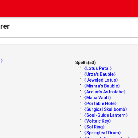
rer
er》
Spells(53)
1
《Lotus Petal》
1
《Urza's Bauble》
1
《Jeweled Lotus》
1
《Mishra's Bauble》
1
《Arcum's Astrolabe》
1
《Mana Vault》
1
《Portable Hole》
1
《Surgical Skullbomb》
1
《Soul-Guide Lantern》
1
《Voltaic Key》
1
《Sol Ring》
1
《Springleaf Drum》