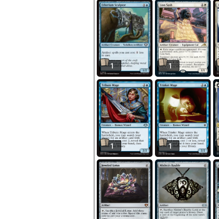
1
1
1
1