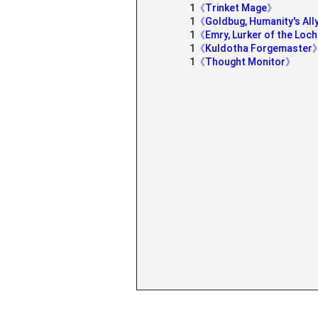
1
《Trinket Mage》
1
《Goldbug, Humanity's Al
1
《Emry, Lurker of the Loc
1
《Kuldotha Forgemaster
1
《Thought Monitor》