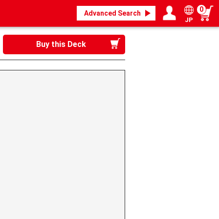
0
Advanced Search
JP
Login / Register
My page
Buy this Deck