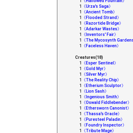
1
《Hallowed Fountain》
1
《Urza's Saga》
1
《Ancient Tomb》
1
《Flooded Strand》
1
《Razortide Bridge》
1
《Adarkar Wastes》
1
《Inventors' Fair》
1
《The Mycosynth Garde
1
《Faceless Haven》
Creatures(18)
1
《Esper Sentinel》
1
《Gold Myr》
1
《Silver Myr》
1
《The Reality Chip》
1
《Etherium Sculptor》
1
《Lion Sash》
1
《Ingenious Smith》
1
《Oswald Fiddlebender》
1
《Ethersworn Canonist》
1
《Thassa's Oracle》
1
《Puresteel Paladin》
1
《Foundry Inspector》
1
《Tribute Mage》