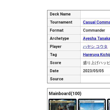
Deck Name
Tournament
Casual Comman
Format
Commander
Archetype
Ayesha Tanaka
Player
ハヤシ コウタ
Tag
Hareruya Kichij
Score
盛り上げハッ
Date
2023/05/05
Source
Mainboard(100)