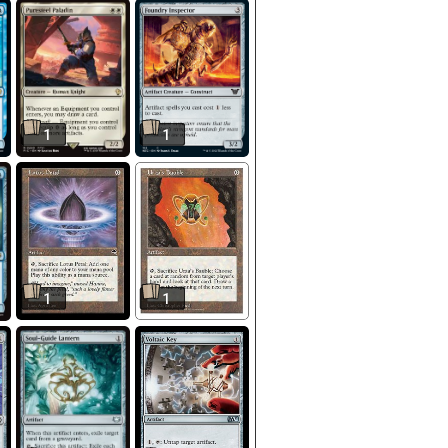
1
1
1
1