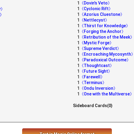
1
《Dovin's Veto》
1
《Cyclonic Rift》
ly》
1
《Azorius Cluestone》
h》
1
《Nettlecyst》
》
1
《Thirst for Knowledge》
1
《Forging the Anchor》
1
《Retribution of the Meek
1
《Mystic Forge》
1
《Supreme Verdict》
1
《Encroaching Mycosynth
1
《Paradoxical Outcome》
1
《Thoughtcast》
1
《Future Sight》
1
《Farewell》
1
《Terminus》
1
《Ondu Inversion》
1
《One with the Multiverse》
Sideboard Cards(0)