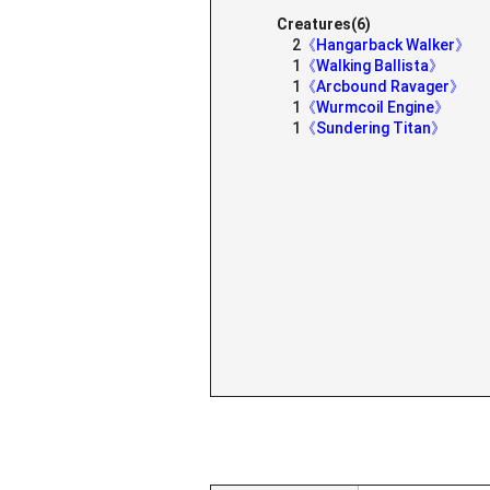
Creatures(6)
2
《Hangarback Walker》
1
《Walking Ballista》
1
《Arcbound Ravager》
1
《Wurmcoil Engine》
1
《Sundering Titan》