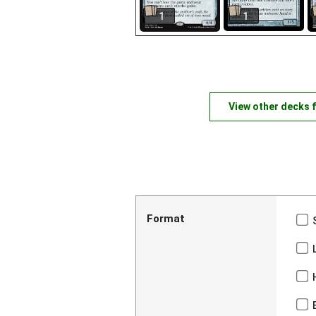
1
1
View other decks 
Format