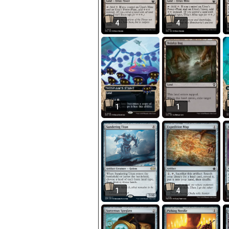
4
4
1
1
1
4