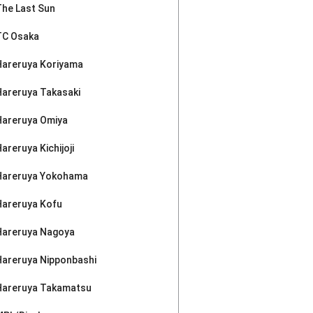
The Last Sun
TC Osaka
Hareruya Koriyama
Hareruya Takasaki
Hareruya Omiya
areruya Kichijoji
Hareruya Yokohama
Hareruya Kofu
Hareruya Nagoya
Hareruya Nipponbashi
Hareruya Takamatsu