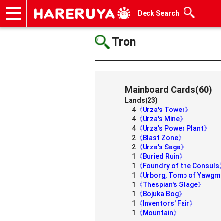
Deck Search
Onlineshop
Articles
Deck Search
Sponsored Players
Shop Info
Event Schedule
Help
Contact
Tron
Mainboard Cards(60)
Lands(23)
4
《Urza's Tower》
4
《Urza's Mine》
4
《Urza's Power Plant》
2
《Blast Zone》
2
《Urza's Saga》
1
《Buried Ruin》
1
《Foundry of the Consul
1
《Urborg, Tomb of Yawg
1
《Thespian's Stage》
1
《Bojuka Bog》
1
《Inventors' Fair》
1
《Mountain》