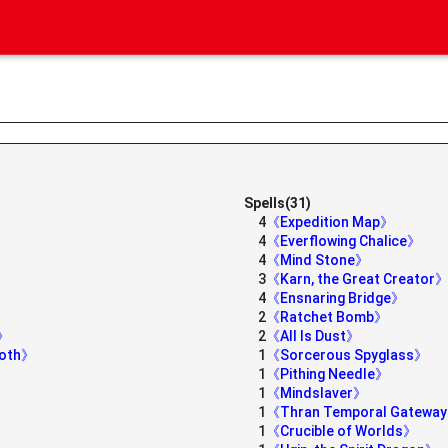
Spells(31)
4
《Expedition Map》
4
《Everflowing Chalice》
4
《Mind Stone》
3
《Karn, the Great Creator
4
《Ensnaring Bridge》
2
《Ratchet Bomb》
s》
2
《All Is Dust》
moth》
1
《Sorcerous Spyglass》
1
《Pithing Needle》
1
《Mindslaver》
1
《Thran Temporal Gatewa
1
《Crucible of Worlds》