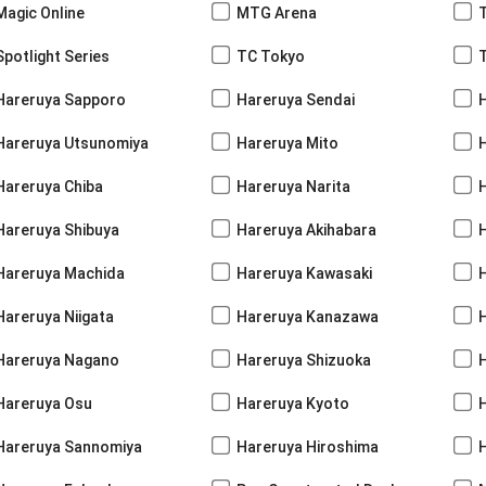
Magic Online
MTG Arena
Spotlight Series
TC Tokyo
Hareruya Sapporo
Hareruya Sendai
Hareruya Utsunomiya
Hareruya Mito
Hareruya Chiba
Hareruya Narita
Hareruya Shibuya
Hareruya Akihabara
H
Hareruya Machida
Hareruya Kawasaki
Hareruya Niigata
Hareruya Kanazawa
Hareruya Nagano
Hareruya Shizuoka
Hareruya Osu
Hareruya Kyoto
Hareruya Sannomiya
Hareruya Hiroshima