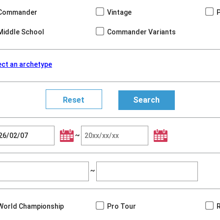
Commander
Vintage
Middle School
Commander Variants
ect an archetype
~
~
World Championship
Pro Tour