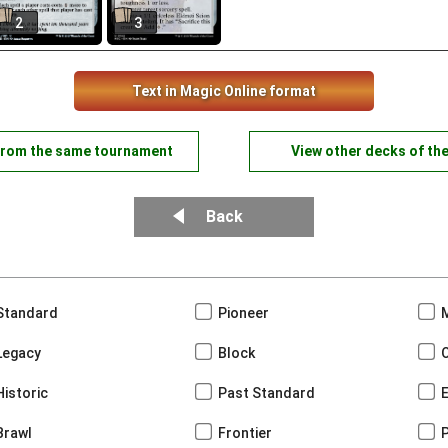
2
3
Text in Magic Online format
from the same tournament
View other decks of th
Back
Standard
Pioneer
Legacy
Block
Historic
Past Standard
Brawl
Frontier