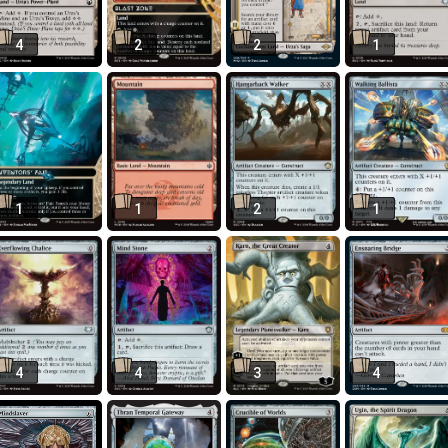
4
2
2
1
1
1
2
1
4
4
3
4