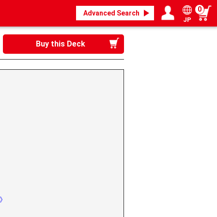
0
Advanced Search
JP
Login / Register
My page
Buy this Deck
》
y》