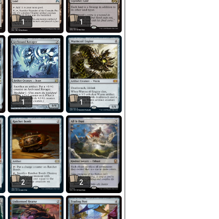
1
1
1
1
2
2