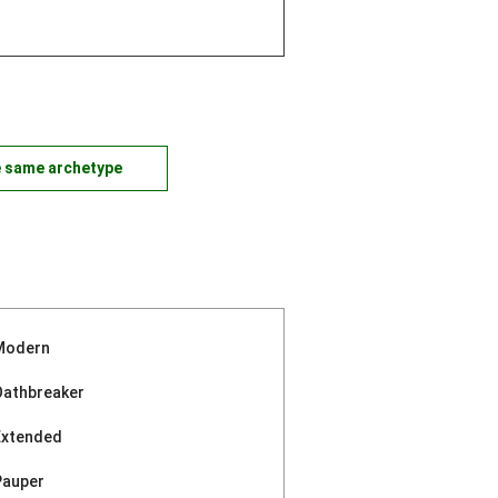
e same archetype
Modern
Oathbreaker
Extended
Pauper