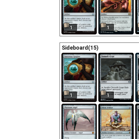
1
1
Sideboard(15)
1
1