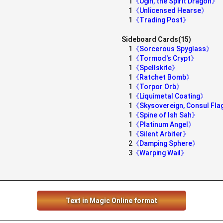
1
《Ugin, the Spirit Dragon》
1
《Unlicensed Hearse》
1
《Trading Post》
Sideboard Cards(15)
1
《Sorcerous Spyglass》
1
《Tormod's Crypt》
1
《Spellskite》
1
《Ratchet Bomb》
1
《Torpor Orb》
1
《Liquimetal Coating》
1
《Skysovereign, Consul Fl
1
《Spine of Ish Sah》
1
《Platinum Angel》
1
《Silent Arbiter》
2
《Damping Sphere》
3
《Warping Wail》
Text in Magic Online format