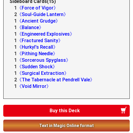
Sideboard Cards(15)
1
《Force of Vigor》
2
《Soul-Guide Lantern》
1
《Ancient Grudge》
1
《Balance》
1
《Engineered Explosives》
1
《Fractured Sanity》
1
《Hurkyl's Recall》
1
《Pithing Needle》
1
《Sorcerous Spyglass》
1
《Sudden Shock》
1
《Surgical Extraction》
2
《The Tabernacle at Pendrell Vale》
1
《Void Mirror》
Buy this Deck
Text in Magic Online format