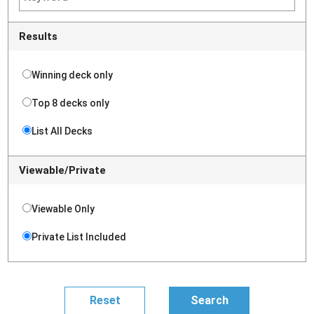
Results
Winning deck only
Top 8 decks only
List All Decks
Viewable/Private
Viewable Only
Private List Included