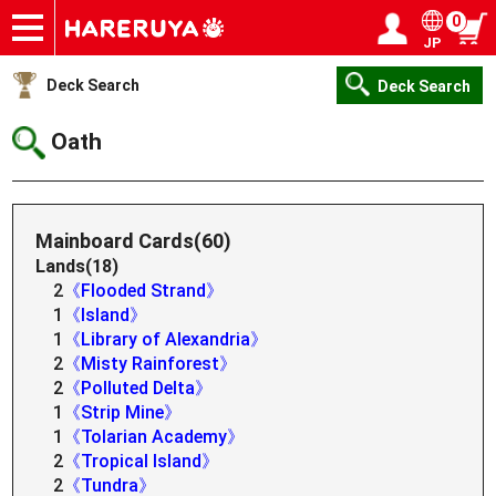
0
JP
Onlineshop
Articles
Deck Search
Sponsored Players
Shop Info
Event Schedule
Help
Contact
Login / Register
My page
Deck Search
Deck Search
Oath
Mainboard Cards(60)
Lands(18)
2
《Flooded Strand》
1
《Island》
1
《Library of Alexandria》
2
《Misty Rainforest》
2
《Polluted Delta》
1
《Strip Mine》
1
《Tolarian Academy》
2
《Tropical Island》
2
《Tundra》