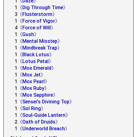
1
《Daze》
1
《Dig Through Time》
3
《Flusterstorm》
1
《Force of Vigor》
4
《Force of Will》
1
《Gush》
1
《Mental Misstep》
1
《Mindbreak Trap》
1
《Black Lotus》
1
《Lotus Petal》
1
《Mox Emerald》
1
《Mox Jet》
1
《Mox Pearl》
1
《Mox Ruby》
1
《Mox Sapphire》
1
《Sensei's Divining Top》
1
《Sol Ring》
1
《Soul-Guide Lantern》
2
《Oath of Druids》
1
《Underworld Breach》