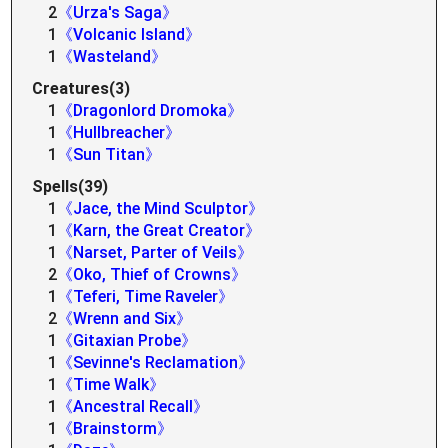
2
《Urza's Saga》
1
《Volcanic Island》
1
《Wasteland》
Creatures(3)
1
《Dragonlord Dromoka》
1
《Hullbreacher》
1
《Sun Titan》
Spells(39)
1
《Jace, the Mind Sculptor》
1
《Karn, the Great Creator》
1
《Narset, Parter of Veils》
2
《Oko, Thief of Crowns》
1
《Teferi, Time Raveler》
2
《Wrenn and Six》
1
《Gitaxian Probe》
1
《Sevinne's Reclamation》
1
《Time Walk》
1
《Ancestral Recall》
1
《Brainstorm》