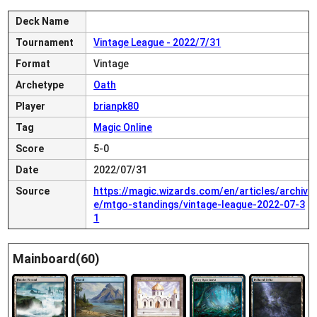
Deck Name
Tournament
Vintage League - 2022/7/31
Format
Vintage
Archetype
Oath
Player
brianpk80
Tag
Magic Online
Score
5-0
Date
2022/07/31
Source
https://magic.wizards.com/en/articles/archiv
e/mtgo-standings/vintage-league-2022-07-3
1
Mainboard(60)