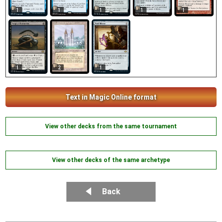
1
1
1
1
1
2
1
1
Text in Magic Online format
View other decks from the same tournament
View other decks of the same archetype
Back