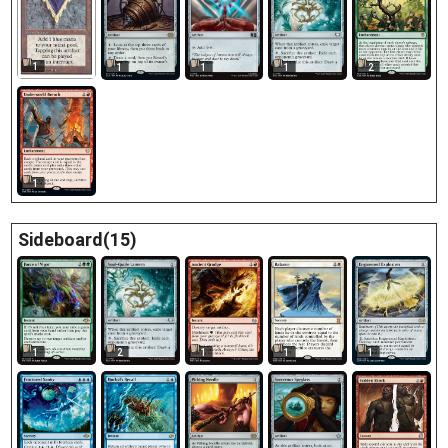
1
1
1
1
2
1
Sideboard(15)
1
2
1
1
1