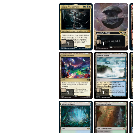
1
1
1
1