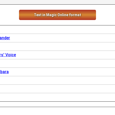
Text in Magic Online format
ander
rs' Voice
abara