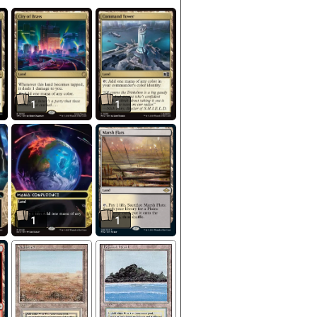
1
1
1
1