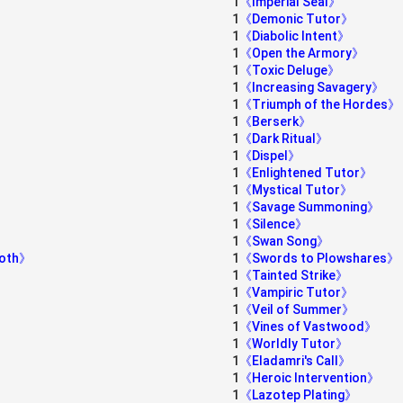
1
《Imperial Seal》
1
《Demonic Tutor》
1
《Diabolic Intent》
1
《Open the Armory》
1
《Toxic Deluge》
1
《Increasing Savagery》
1
《Triumph of the Hordes》
1
《Berserk》
1
《Dark Ritual》
1
《Dispel》
1
《Enlightened Tutor》
1
《Mystical Tutor》
1
《Savage Summoning》
1
《Silence》
1
《Swan Song》
moth》
1
《Swords to Plowshares》
1
《Tainted Strike》
1
《Vampiric Tutor》
1
《Veil of Summer》
1
《Vines of Vastwood》
1
《Worldly Tutor》
1
《Eladamri's Call》
1
《Heroic Intervention》
1
《Lazotep Plating》