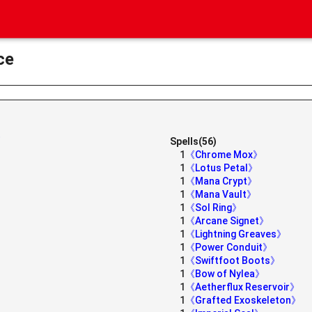
ce
e》
Spells(56)
1
《Chrome Mox》
1
《Lotus Petal》
1
《Mana Crypt》
1
《Mana Vault》
1
《Sol Ring》
1
《Arcane Signet》
1
《Lightning Greaves》
1
《Power Conduit》
1
《Swiftfoot Boots》
1
《Bow of Nylea》
1
《Aetherflux Reservoir》
1
《Grafted Exoskeleton》