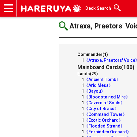
Deck Search
Onlineshop
Articles
Deck Search
Sponsored Players
Shop Info
Event Schedule
Help
Contact
Atraxa, Praetors' Voi
Commander(1)
1
《Atraxa, Praetors' Voic
Mainboard Cards(100)
Lands(29)
1
《Ancient Tomb》
1
《Arid Mesa》
1
《Bayou》
1
《Bloodstained Mire》
1
《Cavern of Souls》
1
《City of Brass》
1
《Command Tower》
1
《Exotic Orchard》
1
《Flooded Strand》
1
《Forbidden Orchard》