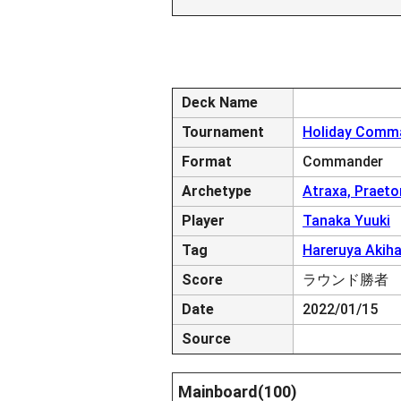
Deck Name
Tournament
Holiday Comm
Format
Commander
Archetype
Atraxa, Praeto
Player
Tanaka Yuuki
Tag
Hareruya Akih
Score
ラウンド勝者
Date
2022/01/15
Source
Mainboard(100)