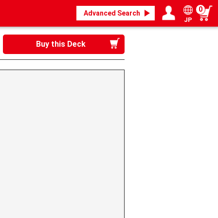
0
Advanced Search
JP
Login / Register
My page
Buy this Deck