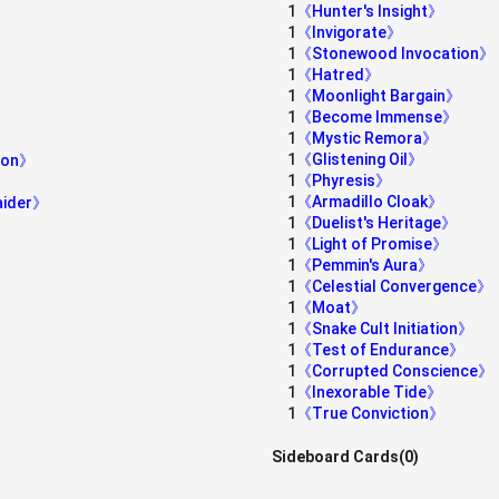
1
《Hunter's Insight》
1
《Invigorate》
1
《Stonewood Invocation》
1
《Hatred》
1
《Moonlight Bargain》
1
《Become Immense》
》
1
《Mystic Remora》
1
《Glistening Oil》
agon》
1
《Phyresis》
1
《Armadillo Cloak》
aider》
1
《Duelist's Heritage》
1
《Light of Promise》
1
《Pemmin's Aura》
1
《Celestial Convergence》
1
《Moat》
1
《Snake Cult Initiation》
1
《Test of Endurance》
1
《Corrupted Conscience》
1
《Inexorable Tide》
1
《True Conviction》
Sideboard Cards(0)