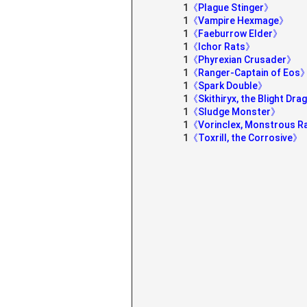
1
《Plague Stinger》
1
《Vampire Hexmage》
1
《Faeburrow Elder》
1
《Ichor Rats》
1
《Phyrexian Crusader》
1
《Ranger-Captain of Eos
1
《Spark Double》
1
《Skithiryx, the Blight Dr
1
《Sludge Monster》
1
《Vorinclex, Monstrous R
1
《Toxrill, the Corrosive》