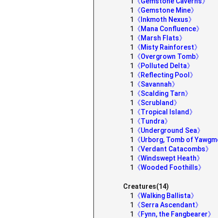
1
《Gemstone Caverns》
1
《Gemstone Mine》
1
《Inkmoth Nexus》
1
《Mana Confluence》
1
《Marsh Flats》
1
《Misty Rainforest》
1
《Overgrown Tomb》
1
《Polluted Delta》
1
《Reflecting Pool》
1
《Savannah》
1
《Scalding Tarn》
1
《Scrubland》
1
《Tropical Island》
1
《Tundra》
1
《Underground Sea》
1
《Urborg, Tomb of Yawg
1
《Verdant Catacombs》
1
《Windswept Heath》
1
《Wooded Foothills》
Creatures(14)
1
《Walking Ballista》
1
《Serra Ascendant》
1
《Fynn, the Fangbearer》