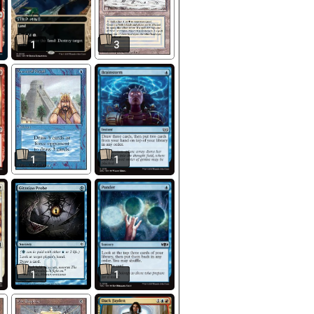
1
3
1
1
1
1