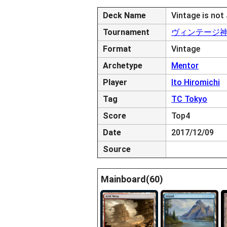
Deck Name
Vintage is not
Tournament
ヴィンテージ神トラ
Format
Vintage
Archetype
Mentor
Player
Ito Hiromichi
Tag
TC Tokyo
Score
Top4
Date
2017/12/09
Source
Mainboard(60)