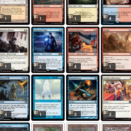
1
1
1
4
1
2
4
1
4
1
3
3