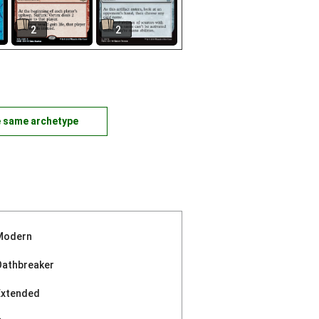
2
2
e same archetype
Modern
Oathbreaker
Extended