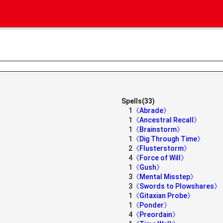
Spells(33)
1
《Abrade》
1
《Ancestral Recall》
1
《Brainstorm》
1
《Dig Through Time》
2
《Flusterstorm》
4
《Force of Will》
1
《Gush》
3
《Mental Misstep》
3
《Swords to Plowshares》
1
《Gitaxian Probe》
1
《Ponder》
4
《Preordain》