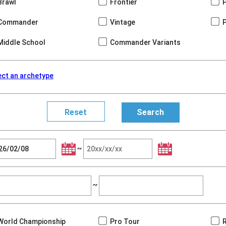
Brawl
Frontier
Commander
Vintage
Middle School
Commander Variants
ect an archetype
~
~
World Championship
Pro Tour