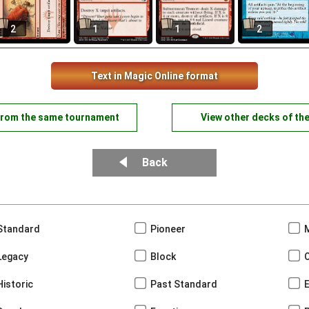
2
1
1
2
Text in Magic Online format
from the same tournament
View other decks of th
Back
Standard
Pioneer
Legacy
Block
Historic
Past Standard