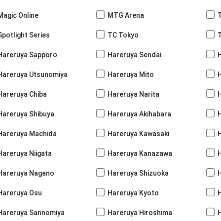
Magic Online
MTG Arena
Spotlight Series
TC Tokyo
Hareruya Sapporo
Hareruya Sendai
Hareruya Utsunomiya
Hareruya Mito
Hareruya Chiba
Hareruya Narita
Hareruya Shibuya
Hareruya Akihabara
H
Hareruya Machida
Hareruya Kawasaki
Hareruya Niigata
Hareruya Kanazawa
Hareruya Nagano
Hareruya Shizuoka
Hareruya Osu
Hareruya Kyoto
Hareruya Sannomiya
Hareruya Hiroshima