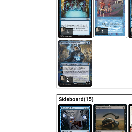
4
1
2
Sideboard(15)