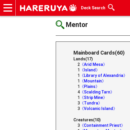
Deck Search
Onlineshop
Articles
Deck Search
Sponsored Players
Shop Info
Event Schedule
Help
Contact
Mentor
Mainboard Cards(60)
Lands(17)
2
《Arid Mesa》
1
《Island》
1
《Library of Alexandria》
1
《Mountain》
1
《Plains》
4
《Scalding Tarn》
1
《Strip Mine》
3
《Tundra》
3
《Volcanic Island》
Creatures(10)
3
《Containment Priest》