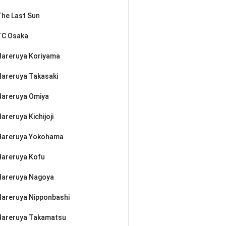
The Last Sun
TC Osaka
Hareruya Koriyama
Hareruya Takasaki
Hareruya Omiya
areruya Kichijoji
Hareruya Yokohama
Hareruya Kofu
Hareruya Nagoya
Hareruya Nipponbashi
Hareruya Takamatsu