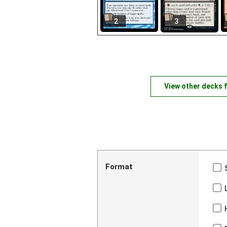
2
3
View other decks 
Format