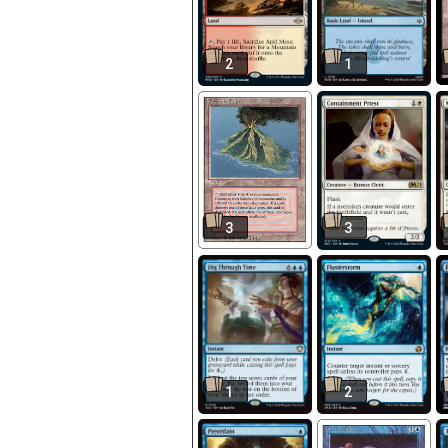
2
1
3
3
1
2