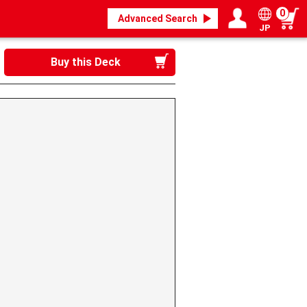
0
Advanced Search
JP
Login / Register
My page
Buy this Deck