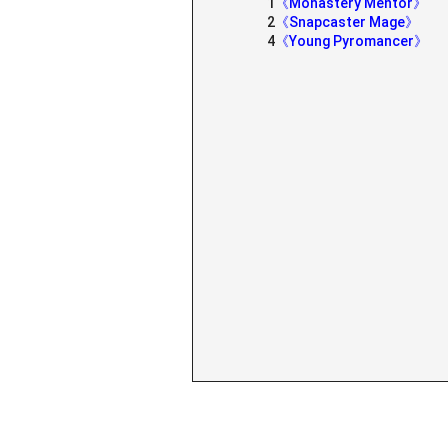
1
《Monastery Mentor》
2
《Snapcaster Mage》
4
《Young Pyromancer》