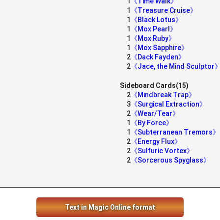
1
《Time Walk》
1
《Treasure Cruise》
1
《Black Lotus》
1
《Mox Pearl》
1
《Mox Ruby》
1
《Mox Sapphire》
2
《Dack Fayden》
2
《Jace, the Mind Sculptor
Sideboard Cards(15)
2
《Mindbreak Trap》
3
《Surgical Extraction》
2
《Wear/Tear》
1
《By Force》
1
《Subterranean Tremors》
2
《Energy Flux》
2
《Sulfuric Vortex》
2
《Sorcerous Spyglass》
Text in Magic Online format