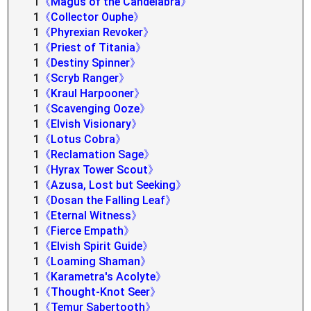
1
《Magus of the Candelabra》
1
《Collector Ouphe》
1
《Phyrexian Revoker》
1
《Priest of Titania》
1
《Destiny Spinner》
1
《Scryb Ranger》
1
《Kraul Harpooner》
1
《Scavenging Ooze》
1
《Elvish Visionary》
1
《Lotus Cobra》
1
《Reclamation Sage》
1
《Hyrax Tower Scout》
1
《Azusa, Lost but Seeking》
1
《Dosan the Falling Leaf》
1
《Eternal Witness》
1
《Fierce Empath》
1
《Elvish Spirit Guide》
1
《Loaming Shaman》
1
《Karametra's Acolyte》
1
《Thought-Knot Seer》
1
《Temur Sabertooth》