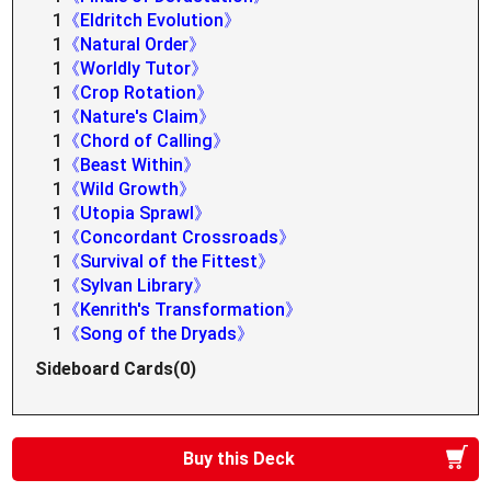
1
《Eldritch Evolution》
1
《Natural Order》
1
《Worldly Tutor》
1
《Crop Rotation》
1
《Nature's Claim》
1
《Chord of Calling》
1
《Beast Within》
1
《Wild Growth》
1
《Utopia Sprawl》
1
《Concordant Crossroads》
1
《Survival of the Fittest》
1
《Sylvan Library》
1
《Kenrith's Transformation》
1
《Song of the Dryads》
Sideboard Cards(0)
Buy this Deck