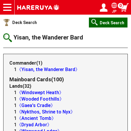
0
JP
Onlineshop
Articles
Deck Search
Sponsored Players
Shop Info
Event Schedule
Help
Contact
Login / Register
My page
Deck Search
Deck Search
Yisan, the Wanderer Bard
Commander(1)
1
《Yisan, the Wanderer Bard》
Mainboard Cards(100)
Lands(32)
1
《Windswept Heath》
1
《Wooded Foothills》
1
《Gaea's Cradle》
1
《Nykthos, Shrine to Nyx》
1
《Ancient Tomb》
1
《Dryad Arbor》