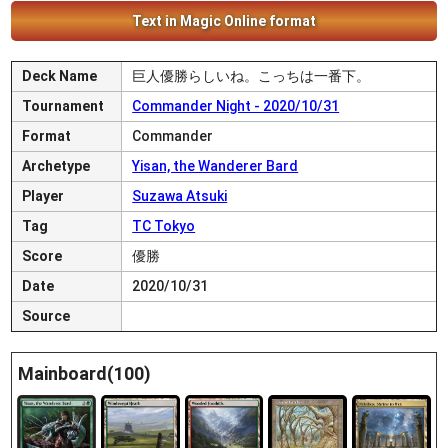
Text in Magic Online format
Deck Name
巨人優勝らしいね。こっちは一番下。
Tournament
Commander Night - 2020/10/31
Format
Commander
Archetype
Yisan, the Wanderer Bard
Player
Suzawa Atsuki
Tag
TC Tokyo
Score
優勝
Date
2020/10/31
Source
Mainboard(100)