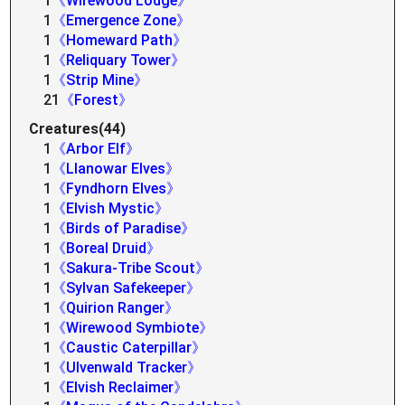
1
《Wirewood Lodge》
1
《Emergence Zone》
1
《Homeward Path》
1
《Reliquary Tower》
1
《Strip Mine》
21
《Forest》
Creatures(44)
1
《Arbor Elf》
1
《Llanowar Elves》
1
《Fyndhorn Elves》
1
《Elvish Mystic》
1
《Birds of Paradise》
1
《Boreal Druid》
1
《Sakura-Tribe Scout》
1
《Sylvan Safekeeper》
1
《Quirion Ranger》
1
《Wirewood Symbiote》
1
《Caustic Caterpillar》
1
《Ulvenwald Tracker》
1
《Elvish Reclaimer》