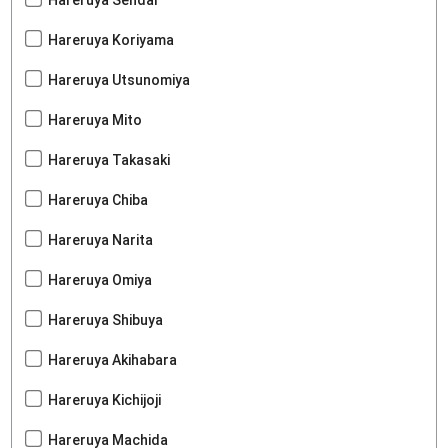
Hareruya Sendai
Hareruya Koriyama
Hareruya Utsunomiya
Hareruya Mito
Hareruya Takasaki
Hareruya Chiba
Hareruya Narita
Hareruya Omiya
Hareruya Shibuya
Hareruya Akihabara
Hareruya Kichijoji
Hareruya Machida