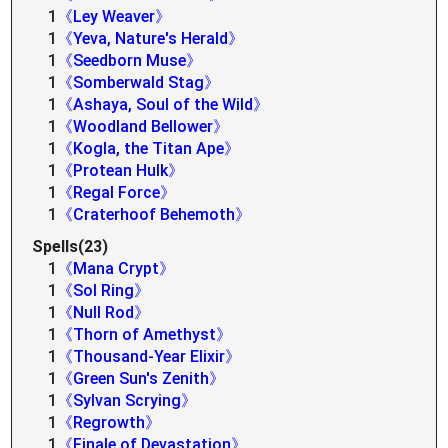
1
《Ley Weaver》
1
《Yeva, Nature's Herald》
1
《Seedborn Muse》
1
《Somberwald Stag》
1
《Ashaya, Soul of the Wild》
1
《Woodland Bellower》
1
《Kogla, the Titan Ape》
1
《Protean Hulk》
1
《Regal Force》
1
《Craterhoof Behemoth》
Spells(23)
1
《Mana Crypt》
1
《Sol Ring》
1
《Null Rod》
1
《Thorn of Amethyst》
1
《Thousand-Year Elixir》
1
《Green Sun's Zenith》
1
《Sylvan Scrying》
1
《Regrowth》
1
《Finale of Devastation》