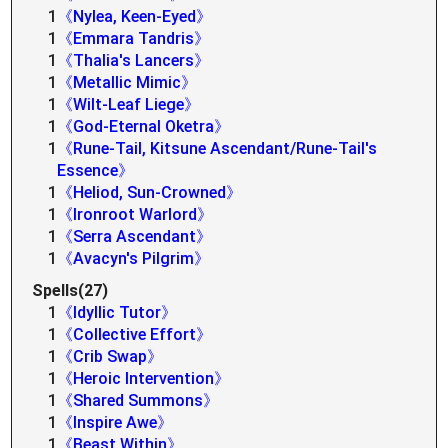
1
《Nylea, Keen-Eyed》
1
《Emmara Tandris》
1
《Thalia's Lancers》
1
《Metallic Mimic》
1
《Wilt-Leaf Liege》
1
《God-Eternal Oketra》
1
《Rune-Tail, Kitsune Ascendant/Rune-Tail's
Essence》
1
《Heliod, Sun-Crowned》
1
《Ironroot Warlord》
1
《Serra Ascendant》
1
《Avacyn's Pilgrim》
Spells(27)
1
《Idyllic Tutor》
1
《Collective Effort》
1
《Crib Swap》
1
《Heroic Intervention》
1
《Shared Summons》
1
《Inspire Awe》
1
《Beast Within》