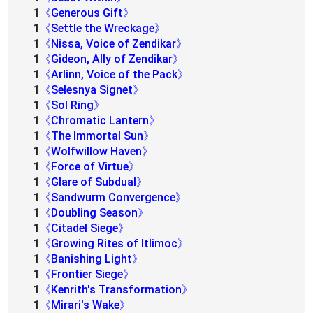
1
《Generous Gift》
1
《Settle the Wreckage》
1
《Nissa, Voice of Zendikar》
1
《Gideon, Ally of Zendikar》
1
《Arlinn, Voice of the Pack》
1
《Selesnya Signet》
1
《Sol Ring》
1
《Chromatic Lantern》
1
《The Immortal Sun》
1
《Wolfwillow Haven》
1
《Force of Virtue》
1
《Glare of Subdual》
1
《Sandwurm Convergence》
1
《Doubling Season》
1
《Citadel Siege》
1
《Growing Rites of Itlimoc》
1
《Banishing Light》
1
《Frontier Siege》
1
《Kenrith's Transformation》
1
《Mirari's Wake》