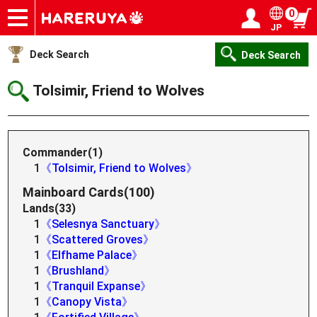
0
JP
Onlineshop
Articles
Deck Search
Sponsored Players
Shop Info
Event Schedule
Help
Contact
Login / Register
My page
Deck Search
Deck Search
Tolsimir, Friend to Wolves
Commander(1)
1
《Tolsimir, Friend to Wolves》
Mainboard Cards(100)
Lands(33)
1
《Selesnya Sanctuary》
1
《Scattered Groves》
1
《Elfhame Palace》
1
《Brushland》
1
《Tranquil Expanse》
1
《Canopy Vista》