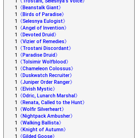
1
《Trostani, Selesnya's Voice》
1
《Beanstalk Giant》
1
《Birds of Paradise》
1
《Selesnya Eulogist》
1
《Angel of Invention》
1
《Devoted Druid》
1
《Vizier of Remedies》
1
《Trostani Discordant》
1
《Paradise Druid》
1
《Tolsimir Wolfblood》
1
《Chameleon Colossus》
1
《Duskwatch Recruiter》
1
《Juniper Order Ranger》
1
《Elvish Mystic》
1
《Odric, Lunarch Marshal》
1
《Renata, Called to the Hunt》
1
《Wolfir Silverheart》
1
《Nightpack Ambusher》
1
《Walking Ballista》
1
《Knight of Autumn》
1
《Gilded Goose》