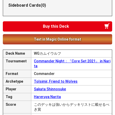
Sideboard Cards(0)
Buy this Deck
Text in Magic Online format
Deck Name
WGカムイウルフ
Tournament
Commander Night：『Core Set 2021』 in Nari
ta
Format
Commander
Archetype
Tolsimir, Friend to Wolves
Player
Sakata Shinnosuke
Tag
Hareruya Narita
Score
このデッキは強いからデッキリストに載せるべ
き賞