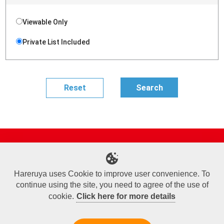
Viewable Only
Private List Included
Site Map
Online Shop
Articles
Sponsored Players
Deck Search
Event Schedule
Shop Info
Contact us
Help
About Us
Hareruya uses Cookie to improve user convenience. To
continue using the site, you need to agree of the use of
Terms of Use
Commercial Transaction Law
Personal Information Privacy Policy
Cookie Policy
Company Overview
Join Us
cookie.
Click here for more details
X
Facebook
Instagram