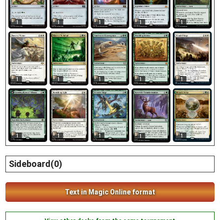
1
1
1
1
1
1
1
1
1
1
1
1
1
1
1
Sideboard(0)
Text in Magic Online format