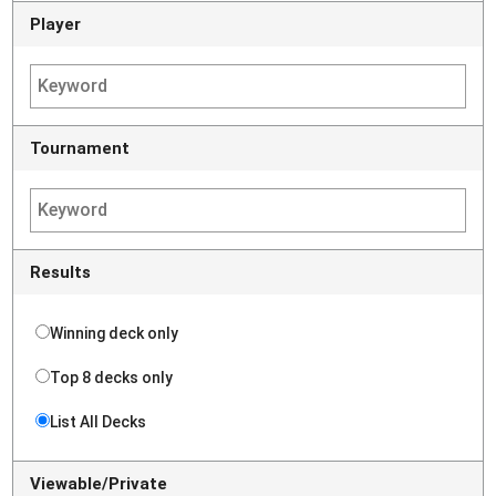
Player
Tournament
Results
Winning deck only
Top 8 decks only
List All Decks
Viewable/Private