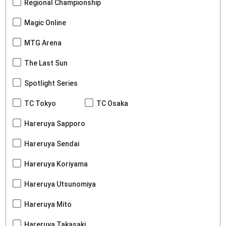
Regional Championship
Magic Online
MTG Arena
The Last Sun
Spotlight Series
TC Tokyo
TC Osaka
Hareruya Sapporo
Hareruya Sendai
Hareruya Koriyama
Hareruya Utsunomiya
Hareruya Mito
Hareruya Takasaki