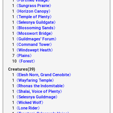
1
《Fortified Village》
1
《Sungrass Prairie》
1
《Horizon Canopy》
1
《Temple of Plenty》
1
《Selesnya Guildgate》
1
《Blossoming Sands》
1
《Mosswort Bridge》
1
《Guildmages' Forum》
1
《Command Tower》
1
《Windswept Heath》
7
《Plains》
10
《Forest》
Creatures(39)
1
《Elesh Norn, Grand Cenobite》
1
《Wayfaring Temple》
1
《Rhonas the Indomitable》
1
《Shalai, Voice of Plenty》
1
《Selesnya Guildmage》
1
《Wicked Wolf》
1
《Lone Rider》