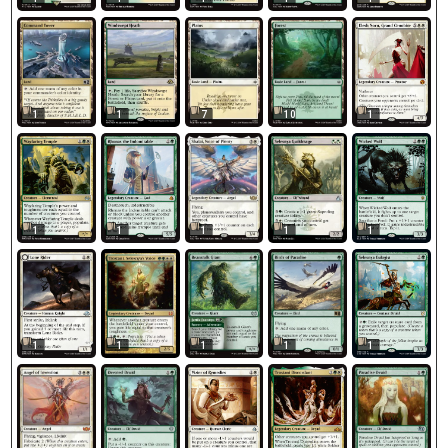
1
1
7
10
1
1
1
1
1
1
1
1
1
1
1