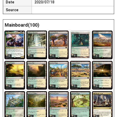
Date
2020/07/18
Source
Mainboard(100)
1
1
1
1
1
1
1
1
1
1
1
1
1
1
1