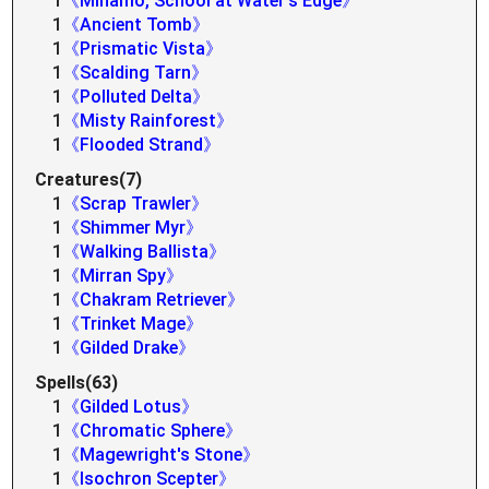
1
《Minamo, School at Water's Edge》
1
《Ancient Tomb》
1
《Prismatic Vista》
1
《Scalding Tarn》
1
《Polluted Delta》
1
《Misty Rainforest》
1
《Flooded Strand》
Creatures(7)
1
《Scrap Trawler》
1
《Shimmer Myr》
1
《Walking Ballista》
1
《Mirran Spy》
1
《Chakram Retriever》
1
《Trinket Mage》
1
《Gilded Drake》
Spells(63)
1
《Gilded Lotus》
1
《Chromatic Sphere》
1
《Magewright's Stone》
1
《Isochron Scepter》