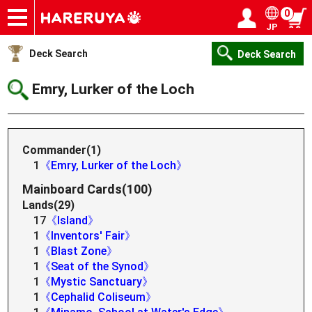
0
JP
Onlineshop
Articles
Deck Search
Sponsored Players
Shop Info
Event Schedule
Help
Contact
Login / Register
My page
Deck Search
Deck Search
Emry, Lurker of the Loch
Commander(1)
1
《Emry, Lurker of the Loch》
Mainboard Cards(100)
Lands(29)
17
《Island》
1
《Inventors' Fair》
1
《Blast Zone》
1
《Seat of the Synod》
1
《Mystic Sanctuary》
1
《Cephalid Coliseum》