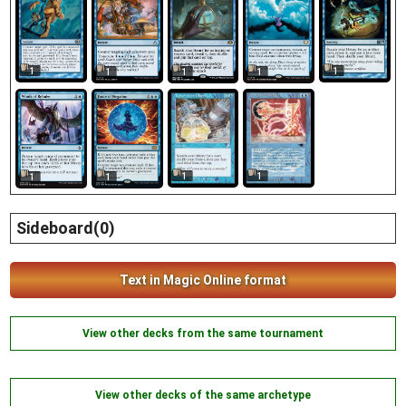
1
1
1
1
1
1
1
1
1
Sideboard(0)
Text in Magic Online format
View other decks from the same tournament
View other decks of the same archetype