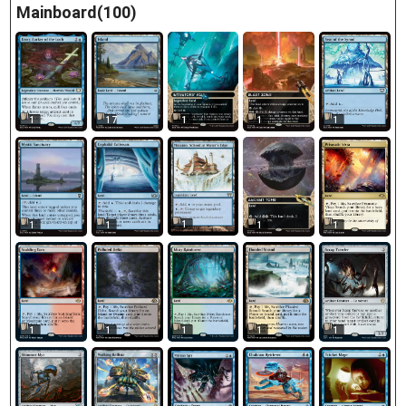
Mainboard(100)
1
17
1
1
1
1
1
1
1
1
1
1
1
1
1