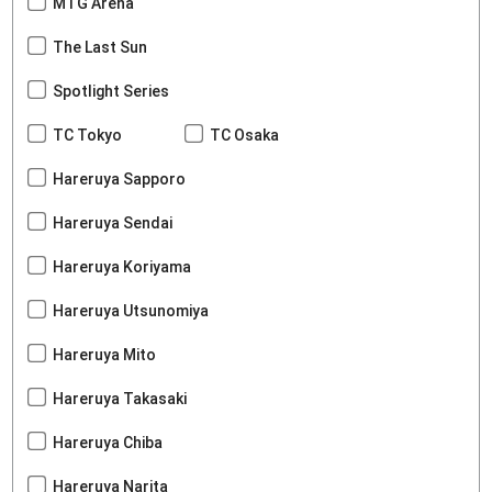
MTG Arena
The Last Sun
Spotlight Series
TC Tokyo
TC Osaka
Hareruya Sapporo
Hareruya Sendai
Hareruya Koriyama
Hareruya Utsunomiya
Hareruya Mito
Hareruya Takasaki
Hareruya Chiba
Hareruya Narita