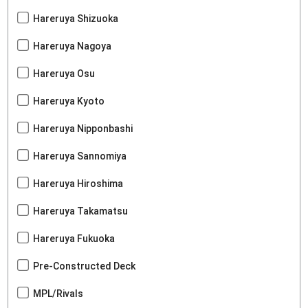
Hareruya Shizuoka
Hareruya Nagoya
Hareruya Osu
Hareruya Kyoto
Hareruya Nipponbashi
Hareruya Sannomiya
Hareruya Hiroshima
Hareruya Takamatsu
Hareruya Fukuoka
Pre-Constructed Deck
MPL/Rivals