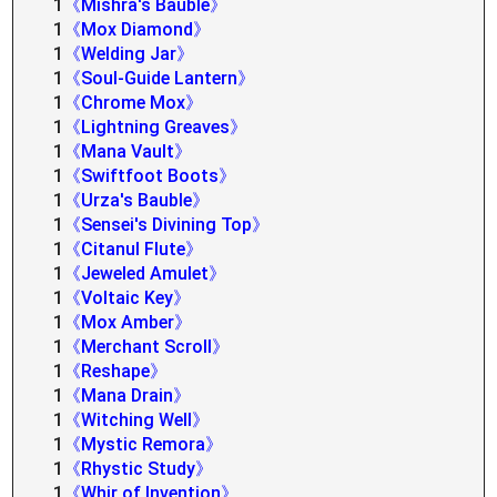
1
《Mishra's Bauble》
1
《Mox Diamond》
1
《Welding Jar》
1
《Soul-Guide Lantern》
1
《Chrome Mox》
1
《Lightning Greaves》
1
《Mana Vault》
1
《Swiftfoot Boots》
1
《Urza's Bauble》
1
《Sensei's Divining Top》
1
《Citanul Flute》
1
《Jeweled Amulet》
1
《Voltaic Key》
1
《Mox Amber》
1
《Merchant Scroll》
1
《Reshape》
1
《Mana Drain》
1
《Witching Well》
1
《Mystic Remora》
1
《Rhystic Study》
1
《Whir of Invention》