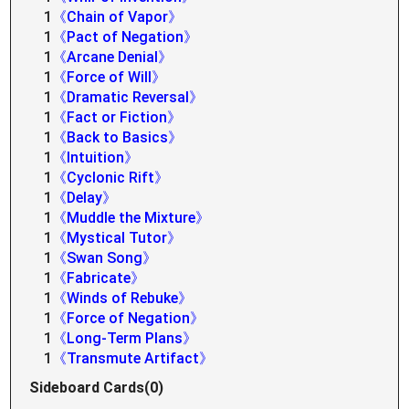
1
《Chain of Vapor》
1
《Pact of Negation》
1
《Arcane Denial》
1
《Force of Will》
1
《Dramatic Reversal》
1
《Fact or Fiction》
1
《Back to Basics》
1
《Intuition》
1
《Cyclonic Rift》
1
《Delay》
1
《Muddle the Mixture》
1
《Mystical Tutor》
1
《Swan Song》
1
《Fabricate》
1
《Winds of Rebuke》
1
《Force of Negation》
1
《Long-Term Plans》
1
《Transmute Artifact》
Sideboard Cards(0)