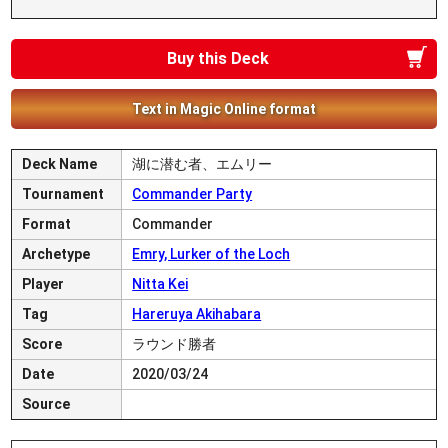
Buy this Deck
Text in Magic Online format
Deck Name
湖に潜む者、エムリー
Tournament
Commander Party
Format
Commander
Archetype
Emry, Lurker of the Loch
Player
Nitta Kei
Tag
Hareruya Akihabara
Score
ラウンド勝者
Date
2020/03/24
Source