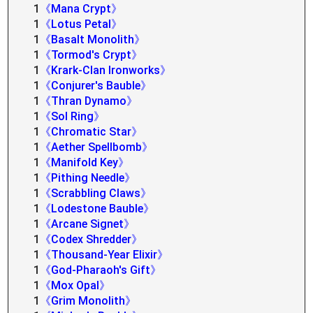
1
《Mana Crypt》
1
《Lotus Petal》
1
《Basalt Monolith》
1
《Tormod's Crypt》
1
《Krark-Clan Ironworks》
1
《Conjurer's Bauble》
1
《Thran Dynamo》
1
《Sol Ring》
1
《Chromatic Star》
1
《Aether Spellbomb》
1
《Manifold Key》
1
《Pithing Needle》
1
《Scrabbling Claws》
1
《Lodestone Bauble》
1
《Arcane Signet》
1
《Codex Shredder》
1
《Thousand-Year Elixir》
1
《God-Pharaoh's Gift》
1
《Mox Opal》
1
《Grim Monolith》