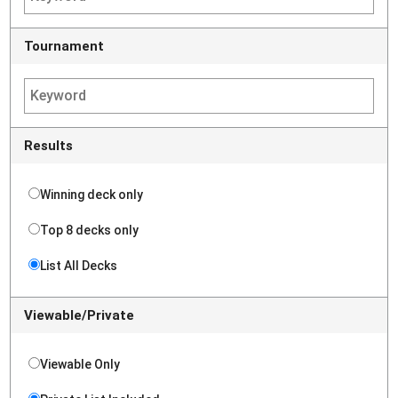
Tournament
Results
Winning deck only
Top 8 decks only
List All Decks
Viewable/Private
Viewable Only