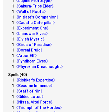
1
《Lupine Prototype》
1
《Sakura-Tribe Elder》
1
《Wall of Roots》
1
《Initiate's Companion》
1
《Caustic Caterpillar》
1
《Experiment One》
1
《Llanowar Elves》
1
《Elvish Mystic》
1
《Birds of Paradise》
1
《Boreal Druid》
1
《Arbor Elf》
1
《Fyndhorn Elves》
1
《Phyrexian Dreadnought》
Spells(40)
1
《Rishkar's Expertise》
1
《Become Immense》
1
《Staff of Nin》
1
《Gilded Lotus》
1
《Nissa, Vital Force》
1
《Triumph of the Hordes》