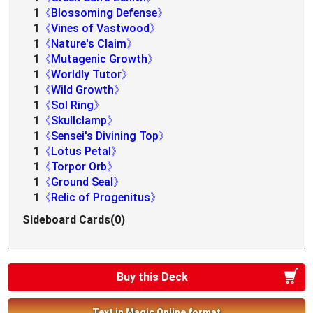
1
《Blossoming Defense》
1
《Vines of Vastwood》
1
《Nature's Claim》
1
《Mutagenic Growth》
1
《Worldly Tutor》
1
《Wild Growth》
1
《Sol Ring》
1
《Skullclamp》
1
《Sensei's Divining Top》
1
《Lotus Petal》
1
《Torpor Orb》
1
《Ground Seal》
1
《Relic of Progenitus》
Sideboard Cards(0)
Buy this Deck
Text in Magic Online format