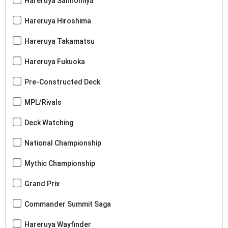
Hareruya Sannomiya
Hareruya Hiroshima
Hareruya Takamatsu
Hareruya Fukuoka
Pre-Constructed Deck
MPL/Rivals
Deck Watching
National Championship
Mythic Championship
Grand Prix
Commander Summit Saga
Hareruya Wayfinder