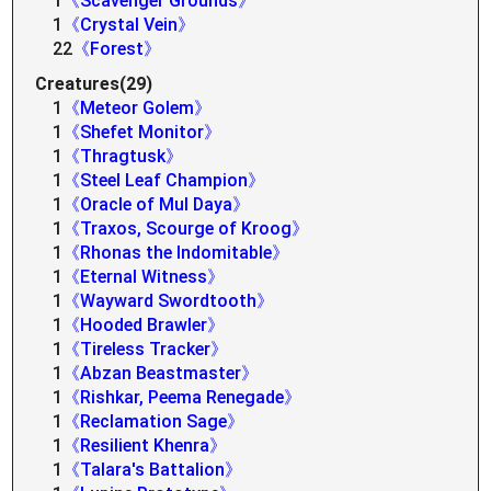
1
《Scavenger Grounds》
1
《Crystal Vein》
22
《Forest》
Creatures(29)
1
《Meteor Golem》
1
《Shefet Monitor》
1
《Thragtusk》
1
《Steel Leaf Champion》
1
《Oracle of Mul Daya》
1
《Traxos, Scourge of Kroog》
1
《Rhonas the Indomitable》
1
《Eternal Witness》
1
《Wayward Swordtooth》
1
《Hooded Brawler》
1
《Tireless Tracker》
1
《Abzan Beastmaster》
1
《Rishkar, Peema Renegade》
1
《Reclamation Sage》
1
《Resilient Khenra》
1
《Talara's Battalion》