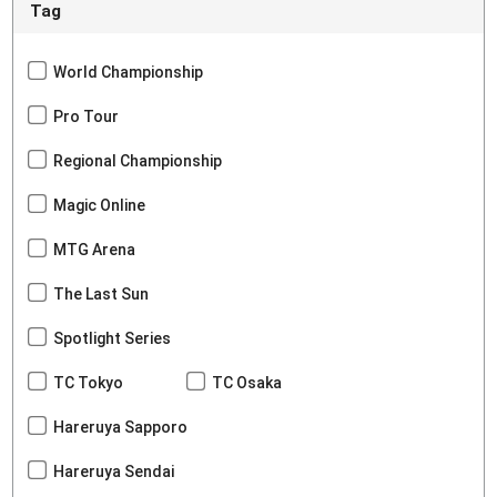
Tag
World Championship
Pro Tour
Regional Championship
Magic Online
MTG Arena
The Last Sun
Spotlight Series
TC Tokyo
TC Osaka
Hareruya Sapporo
Hareruya Sendai