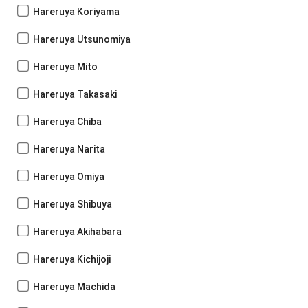
Hareruya Koriyama
Hareruya Utsunomiya
Hareruya Mito
Hareruya Takasaki
Hareruya Chiba
Hareruya Narita
Hareruya Omiya
Hareruya Shibuya
Hareruya Akihabara
Hareruya Kichijoji
Hareruya Machida