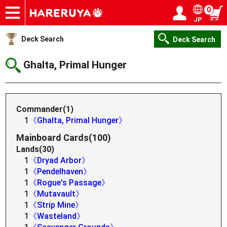
0
JP
Onlineshop
Articles
Deck Search
Sponsored Players
Shop Info
Event Schedule
Help
Contact
Login / Register
My page
Deck Search
Deck Search
Ghalta, Primal Hunger
Commander(1)
1
《Ghalta, Primal Hunger》
Mainboard Cards(100)
Lands(30)
1
《Dryad Arbor》
1
《Pendelhaven》
1
《Rogue's Passage》
1
《Mutavault》
1
《Strip Mine》
1
《Wasteland》