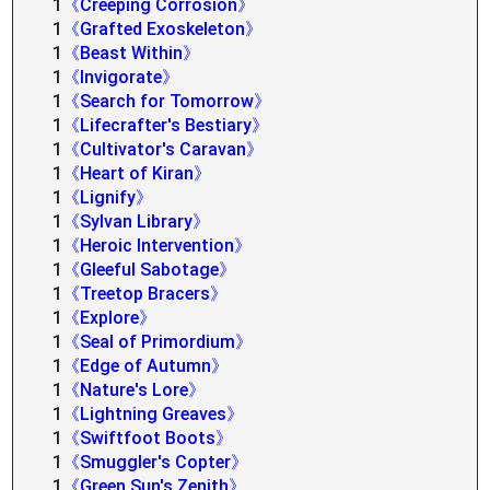
1
《Creeping Corrosion》
1
《Grafted Exoskeleton》
1
《Beast Within》
1
《Invigorate》
1
《Search for Tomorrow》
1
《Lifecrafter's Bestiary》
1
《Cultivator's Caravan》
1
《Heart of Kiran》
1
《Lignify》
1
《Sylvan Library》
1
《Heroic Intervention》
1
《Gleeful Sabotage》
1
《Treetop Bracers》
1
《Explore》
1
《Seal of Primordium》
1
《Edge of Autumn》
1
《Nature's Lore》
1
《Lightning Greaves》
1
《Swiftfoot Boots》
1
《Smuggler's Copter》
1
《Green Sun's Zenith》