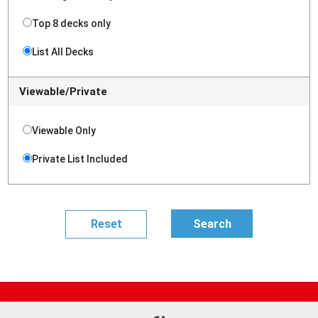
Top 8 decks only
List All Decks
Viewable/Private
Viewable Only
Private List Included
Site Map