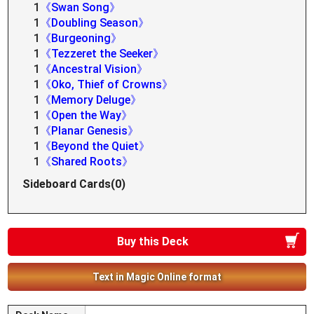
1
《Swan Song》
1
《Doubling Season》
1
《Burgeoning》
1
《Tezzeret the Seeker》
1
《Ancestral Vision》
1
《Oko, Thief of Crowns》
1
《Memory Deluge》
1
《Open the Way》
1
《Planar Genesis》
1
《Beyond the Quiet》
1
《Shared Roots》
Sideboard Cards(0)
Buy this Deck
Text in Magic Online format