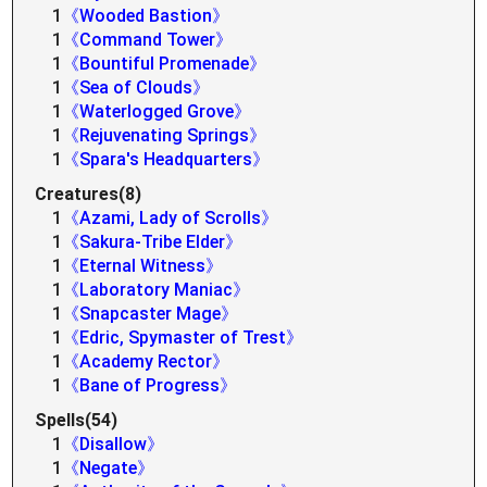
1
《Wooded Bastion》
1
《Command Tower》
1
《Bountiful Promenade》
1
《Sea of Clouds》
1
《Waterlogged Grove》
1
《Rejuvenating Springs》
1
《Spara's Headquarters》
Creatures(8)
1
《Azami, Lady of Scrolls》
1
《Sakura-Tribe Elder》
1
《Eternal Witness》
1
《Laboratory Maniac》
1
《Snapcaster Mage》
1
《Edric, Spymaster of Trest》
1
《Academy Rector》
1
《Bane of Progress》
Spells(54)
1
《Disallow》
1
《Negate》