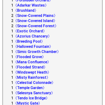
1
《Forbidden Orchard》
1
《Adarkar Wastes》
1
《Brushland》
2
《Snow-Covered Plains》
2
《Snow-Covered Island》
2
《Snow-Covered Forest》
1
《Exotic Orchard》
1
《Azorius Chancery》
1
《Breeding Pool》
1
《Hallowed Fountain》
1
《Simic Growth Chamber》
1
《Flooded Grove》
1
《Mana Confluence》
1
《Flooded Strand》
1
《Windswept Heath》
1
《Misty Rainforest》
1
《Celestial Colonnade》
1
《Temple Garden》
1
《Selesnya Sanctuary》
1
《Tendo Ice Bridge》
1
《Mystic Gate》