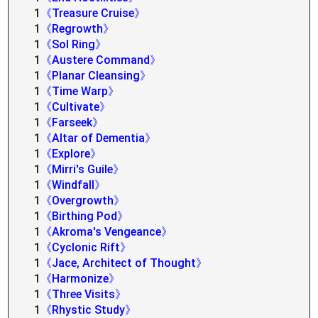
1
《Treasure Cruise》
1
《Regrowth》
1
《Sol Ring》
1
《Austere Command》
1
《Planar Cleansing》
1
《Time Warp》
1
《Cultivate》
1
《Farseek》
1
《Altar of Dementia》
1
《Explore》
1
《Mirri's Guile》
1
《Windfall》
1
《Overgrowth》
1
《Birthing Pod》
1
《Akroma's Vengeance》
1
《Cyclonic Rift》
1
《Jace, Architect of Thought》
1
《Harmonize》
1
《Three Visits》
1
《Rhystic Study》