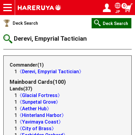
0
JP
Onlineshop
Articles
Deck Search
Sponsored Players
Shop Info
Event Schedule
Help
Contact
Login / Register
My page
Deck Search
Deck Search
Derevi, Empyrial Tactician
Commander(1)
1
《Derevi, Empyrial Tactician》
Mainboard Cards(100)
Lands(37)
1
《Glacial Fortress》
1
《Sunpetal Grove》
1
《Aether Hub》
1
《Hinterland Harbor》
1
《Yavimaya Coast》
1
《City of Brass》