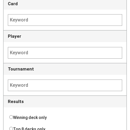
Card
Player
Tournament
Results
Winning deck only
Top 8 decks only