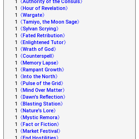
1
《Authority of the Consuls》
1
《Hour of Revelation》
1
《Wargate》
1
《Tamiyo, the Moon Sage》
1
《Sylvan Scrying》
1
《Fated Retribution》
1
《Enlightened Tutor》
1
《Wrath of God》
1
《Counterspell》
1
《Memory Lapse》
1
《Rampant Growth》
1
《Into the North》
1
《Pulse of the Grid》
1
《Mind Over Matter》
1
《Dawn's Reflection》
1
《Blasting Station》
1
《Nature's Lore》
1
《Mystic Remora》
1
《Fact or Fiction》
1
《Market Festival》
1
《End Hostilities》