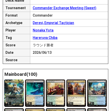
Deck Name
Tournament
Commander Exchange Meeting (Sweet)
Format
Commander
Archetype
Derevi, Empyrial Tactician
Player
Nonaka Yota
Tag
Hareruya Chiba
Score
ラウンド勝者
Date
2026/06/13
Source
Mainboard(100)
1
1
1
1
1