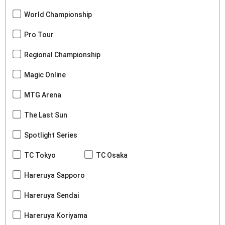
World Championship
Pro Tour
Regional Championship
Magic Online
MTG Arena
The Last Sun
Spotlight Series
TC Tokyo
TC Osaka
Hareruya Sapporo
Hareruya Sendai
Hareruya Koriyama