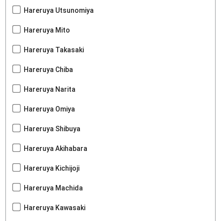
Hareruya Utsunomiya
Hareruya Mito
Hareruya Takasaki
Hareruya Chiba
Hareruya Narita
Hareruya Omiya
Hareruya Shibuya
Hareruya Akihabara
Hareruya Kichijoji
Hareruya Machida
Hareruya Kawasaki