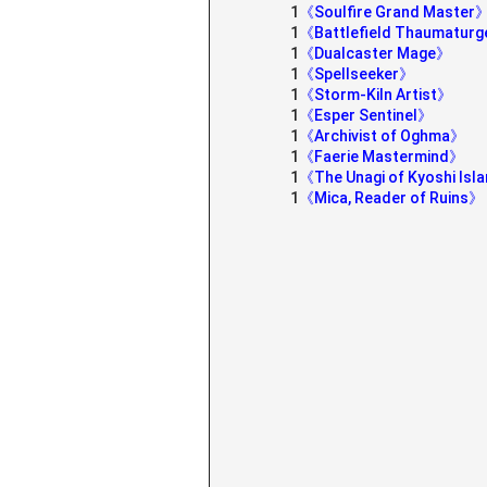
1
《Soulfire Grand Master
1
《Battlefield Thaumatur
1
《Dualcaster Mage》
1
《Spellseeker》
1
《Storm-Kiln Artist》
1
《Esper Sentinel》
1
《Archivist of Oghma》
1
《Faerie Mastermind》
1
《The Unagi of Kyoshi Is
1
《Mica, Reader of Ruins》