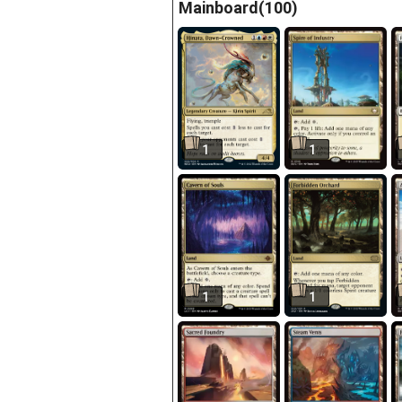
Mainboard(100)
1
1
1
1