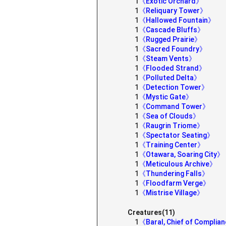
1
《Exotic Orchard》
1
《Reliquary Tower》
1
《Hallowed Fountain》
1
《Cascade Bluffs》
1
《Rugged Prairie》
1
《Sacred Foundry》
1
《Steam Vents》
1
《Flooded Strand》
1
《Polluted Delta》
1
《Detection Tower》
1
《Mystic Gate》
1
《Command Tower》
1
《Sea of Clouds》
1
《Raugrin Triome》
1
《Spectator Seating》
1
《Training Center》
1
《Otawara, Soaring City》
1
《Meticulous Archive》
1
《Thundering Falls》
1
《Floodfarm Verge》
1
《Mistrise Village》
Creatures(11)
1
《Baral, Chief of Complia