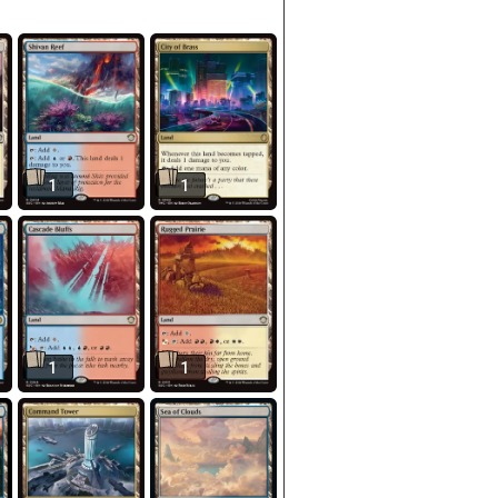
1
1
1
1