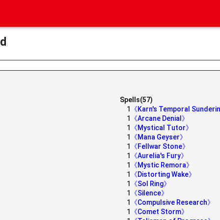
ed
》
Spells(57)
1
《Karn's Temporal Sunder
1
《Arcane Denial》
1
《Mystical Tutor》
1
《Mana Geyser》
1
《Fellwar Stone》
1
《Aurelia's Fury》
1
《Mystic Remora》
1
《Distorting Wake》
1
《Sol Ring》
1
《Silence》
1
《Compulsive Research》
1
《Comet Storm》