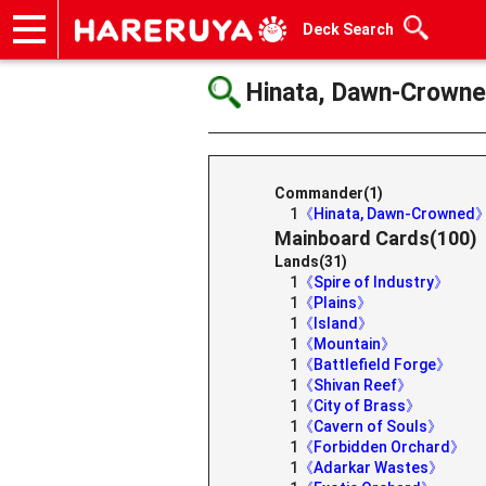
Deck Search
Onlineshop
Articles
Deck Search
Sponsored Players
Shop Info
Event Schedule
Help
Contact
Hinata, Dawn-Crown
Commander(1)
1
《Hinata, Dawn-Crowned
Mainboard Cards(100)
Lands(31)
1
《Spire of Industry》
1
《Plains》
1
《Island》
1
《Mountain》
1
《Battlefield Forge》
1
《Shivan Reef》
1
《City of Brass》
1
《Cavern of Souls》
1
《Forbidden Orchard》
1
《Adarkar Wastes》