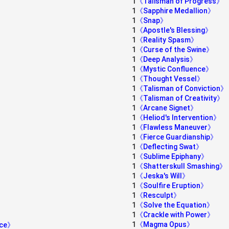
1
《Talisman of Progress》
1
《Sapphire Medallion》
1
《Snap》
1
《Apostle's Blessing》
1
《Reality Spasm》
1
《Curse of the Swine》
1
《Deep Analysis》
1
《Mystic Confluence》
1
《Thought Vessel》
1
《Talisman of Conviction》
1
《Talisman of Creativity》
1
《Arcane Signet》
1
《Heliod's Intervention》
1
《Flawless Maneuver》
1
《Fierce Guardianship》
1
《Deflecting Swat》
1
《Sublime Epiphany》
1
《Shatterskull Smashing》
1
《Jeska's Will》
1
《Soulfire Eruption》
1
《Resculpt》
1
《Solve the Equation》
1
《Crackle with Power》
1
《Magma Opus》
nce》