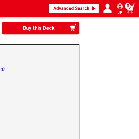
0
Advanced Search
JP
Login / Register
My page
Buy this Deck
ing》