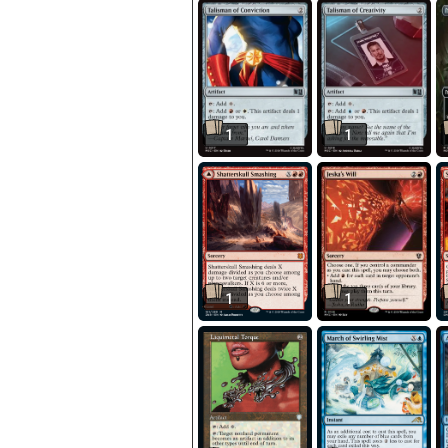
1
1
1
1