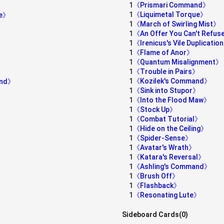
1
《Prismari Command》
》
1
《Liquimetal Torque》
ge》
1
《March of Swirling Mist》
1
《An Offer You Can't Refu
1
《Irenicus's Vile Duplicatio
1
《Flame of Anor》
1
《Quantum Misalignment》
1
《Trouble in Pairs》
1
《Kozilek's Command》
land》
1
《Sink into Stupor》
1
《Into the Flood Maw》
1
《Stock Up》
1
《Combat Tutorial》
1
《Hide on the Ceiling》
1
《Spider-Sense》
1
《Avatar's Wrath》
1
《Katara's Reversal》
1
《Ashling's Command》
1
《Brush Off》
1
《Flashback》
1
《Resonating Lute》
Sideboard Cards(0)