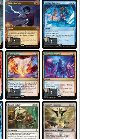
1
1
1
1