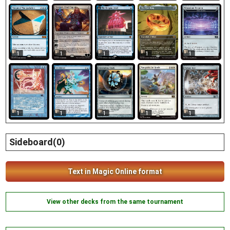
1
1
1
1
1
1
1
1
1
1
Sideboard(0)
Text in Magic Online format
View other decks from the same tournament