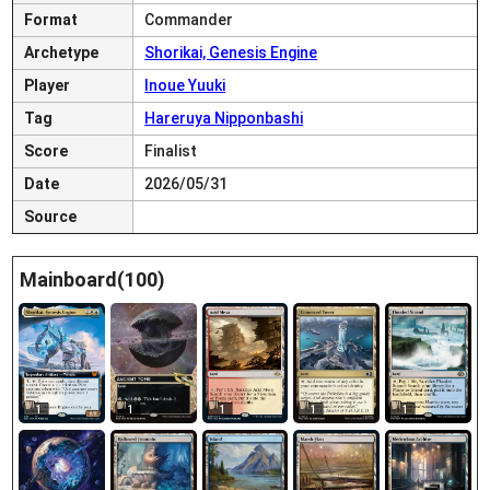
Format
Commander
Archetype
Shorikai, Genesis Engine
Player
Inoue Yuuki
Tag
Hareruya Nipponbashi
Score
Finalist
Date
2026/05/31
Source
Mainboard(100)
1
1
1
1
1