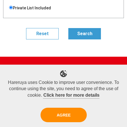
Private List Included
Site Map
Online Shop
Articles
Sponsored Players
Deck Search
Event Schedule
Shop Info
Contact us
Help
About Us
Hareruya uses Cookie to improve user convenience. To
continue using the site, you need to agree of the use of
Terms of Use
Commercial Transaction Law
Personal Information Privacy Policy
Cookie Policy
Company Overview
Join Us
cookie.
Click here for more details
X
Facebook
Instagram
AGREE
Copyright© Hareruya All Rights Reserved