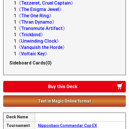
1
《Tezzeret, Cruel Captain》
1
《The Enigma Jewel》
1
《The One Ring》
1
《Thran Dynamo》
1
《Transmute Artifact》
1
《Trickbind》
1
《Unwinding Clock》
1
《Vanquish the Horde》
1
《Voltaic Key》
Sideboard Cards(0)
Buy this Deck
Text in Magic Online format
Deck Name
Tournament
Nipponbasi Commandar Cup EX