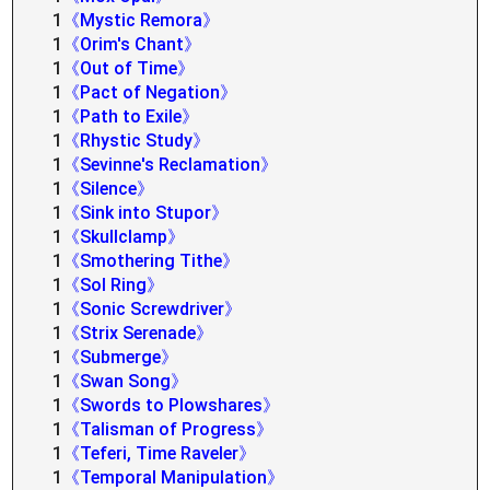
1
《Mystic Remora》
1
《Orim's Chant》
1
《Out of Time》
1
《Pact of Negation》
1
《Path to Exile》
1
《Rhystic Study》
1
《Sevinne's Reclamation》
1
《Silence》
1
《Sink into Stupor》
1
《Skullclamp》
1
《Smothering Tithe》
1
《Sol Ring》
1
《Sonic Screwdriver》
1
《Strix Serenade》
1
《Submerge》
1
《Swan Song》
1
《Swords to Plowshares》
1
《Talisman of Progress》
1
《Teferi, Time Raveler》
1
《Temporal Manipulation》