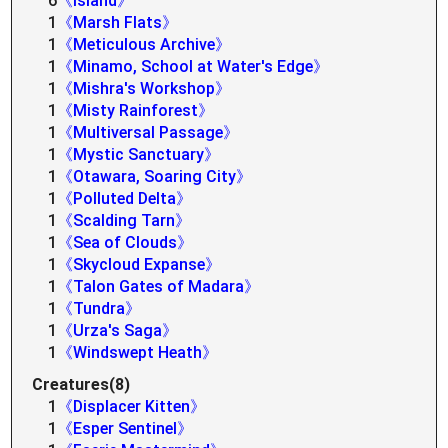
6
《Island》
1
《Marsh Flats》
1
《Meticulous Archive》
1
《Minamo, School at Water's Edge》
1
《Mishra's Workshop》
1
《Misty Rainforest》
1
《Multiversal Passage》
1
《Mystic Sanctuary》
1
《Otawara, Soaring City》
1
《Polluted Delta》
1
《Scalding Tarn》
1
《Sea of Clouds》
1
《Skycloud Expanse》
1
《Talon Gates of Madara》
1
《Tundra》
1
《Urza's Saga》
1
《Windswept Heath》
Creatures(8)
1
《Displacer Kitten》
1
《Esper Sentinel》