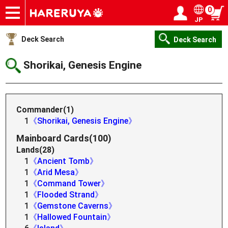
0
JP
Onlineshop
Articles
Deck Search
Sponsored Players
Shop Info
Event Schedule
Help
Contact
Login / Register
My page
Deck Search
Deck Search
Shorikai, Genesis Engine
Commander(1)
1
《Shorikai, Genesis Engine》
Mainboard Cards(100)
Lands(28)
1
《Ancient Tomb》
1
《Arid Mesa》
1
《Command Tower》
1
《Flooded Strand》
1
《Gemstone Caverns》
1
《Hallowed Fountain》