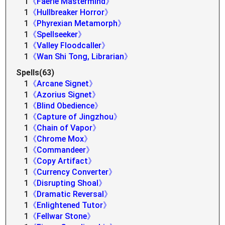
1
《Faerie Mastermind》
1
《Hullbreaker Horror》
1
《Phyrexian Metamorph》
1
《Spellseeker》
1
《Valley Floodcaller》
1
《Wan Shi Tong, Librarian》
Spells(63)
1
《Arcane Signet》
1
《Azorius Signet》
1
《Blind Obedience》
1
《Capture of Jingzhou》
1
《Chain of Vapor》
1
《Chrome Mox》
1
《Commandeer》
1
《Copy Artifact》
1
《Currency Converter》
1
《Disrupting Shoal》
1
《Dramatic Reversal》
1
《Enlightened Tutor》
1
《Fellwar Stone》