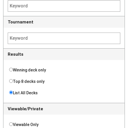
Tournament
Results
Winning deck only
Top 8 decks only
List All Decks
Viewable/Private
Viewable Only