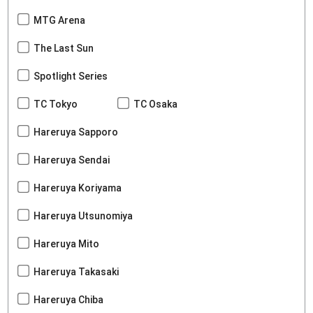
MTG Arena
The Last Sun
Spotlight Series
TC Tokyo
TC Osaka
Hareruya Sapporo
Hareruya Sendai
Hareruya Koriyama
Hareruya Utsunomiya
Hareruya Mito
Hareruya Takasaki
Hareruya Chiba