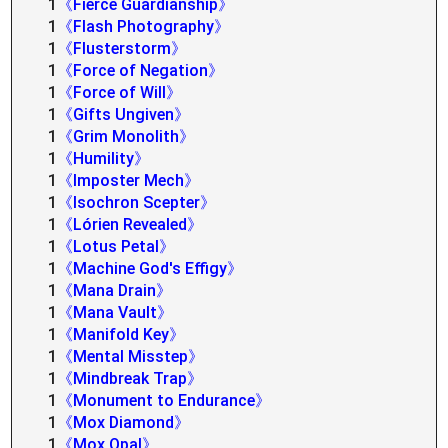
1
《Fierce Guardianship》
1
《Flash Photography》
1
《Flusterstorm》
1
《Force of Negation》
1
《Force of Will》
1
《Gifts Ungiven》
1
《Grim Monolith》
1
《Humility》
1
《Imposter Mech》
1
《Isochron Scepter》
1
《Lórien Revealed》
1
《Lotus Petal》
1
《Machine God's Effigy》
1
《Mana Drain》
1
《Mana Vault》
1
《Manifold Key》
1
《Mental Misstep》
1
《Mindbreak Trap》
1
《Monument to Endurance》
1
《Mox Diamond》
1
《Mox Opal》