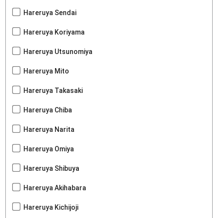
Hareruya Sendai
Hareruya Koriyama
Hareruya Utsunomiya
Hareruya Mito
Hareruya Takasaki
Hareruya Chiba
Hareruya Narita
Hareruya Omiya
Hareruya Shibuya
Hareruya Akihabara
Hareruya Kichijoji