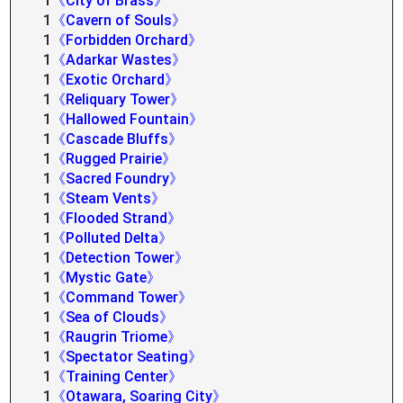
1
《City of Brass》
1
《Cavern of Souls》
1
《Forbidden Orchard》
1
《Adarkar Wastes》
1
《Exotic Orchard》
1
《Reliquary Tower》
1
《Hallowed Fountain》
1
《Cascade Bluffs》
1
《Rugged Prairie》
1
《Sacred Foundry》
1
《Steam Vents》
1
《Flooded Strand》
1
《Polluted Delta》
1
《Detection Tower》
1
《Mystic Gate》
1
《Command Tower》
1
《Sea of Clouds》
1
《Raugrin Triome》
1
《Spectator Seating》
1
《Training Center》
1
《Otawara, Soaring City》