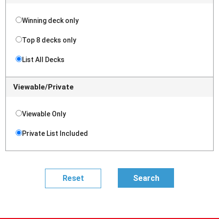
Winning deck only
Top 8 decks only
List All Decks
Viewable/Private
Viewable Only
Private List Included