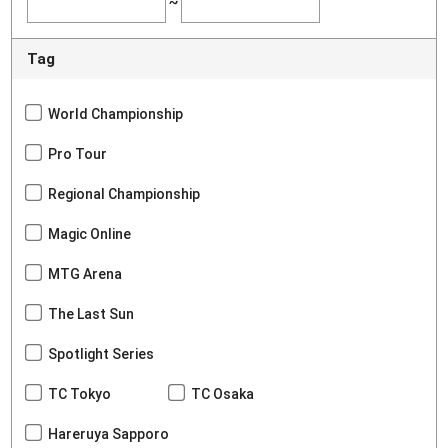
~
Tag
World Championship
Pro Tour
Regional Championship
Magic Online
MTG Arena
The Last Sun
Spotlight Series
TC Tokyo
TC Osaka
Hareruya Sapporo