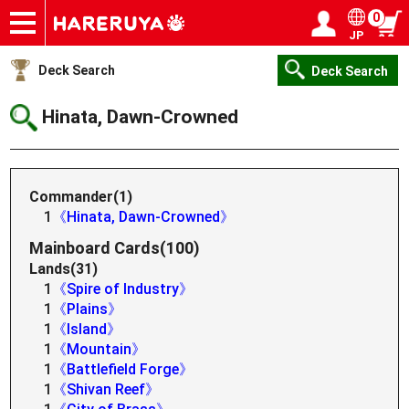
0
JP
Onlineshop
Articles
Deck Search
Sponsored Players
Shop Info
Event Schedule
Help
Contact
Login / Register
My page
Deck Search
Deck Search
Hinata, Dawn-Crowned
Commander(1)
1
《Hinata, Dawn-Crowned》
Mainboard Cards(100)
Lands(31)
1
《Spire of Industry》
1
《Plains》
1
《Island》
1
《Mountain》
1
《Battlefield Forge》
1
《Shivan Reef》