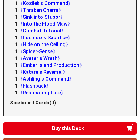
1
《Kozilek's Command》
1
《Thraben Charm》
1
《Sink into Stupor》
1
《Into the Flood Maw》
1
《Combat Tutorial》
1
《Louisoix's Sacrifice》
1
《Hide on the Ceiling》
1
《Spider-Sense》
1
《Avatar's Wrath》
1
《Ember Island Production》
1
《Katara's Reversal》
1
《Ashling's Command》
1
《Flashback》
1
《Resonating Lute》
Sideboard Cards(0)
Buy this Deck