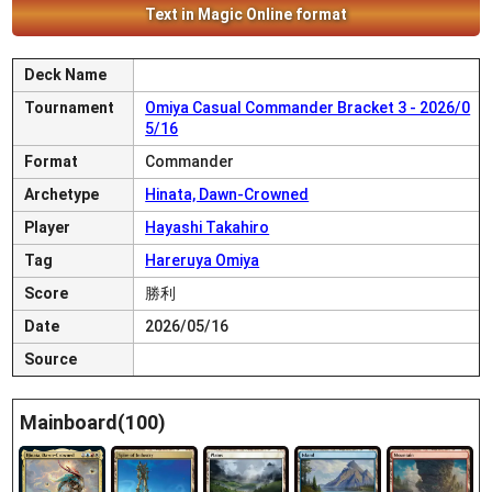
Text in Magic Online format
Deck Name
Tournament
Omiya Casual Commander Bracket 3 - 2026/0
5/16
Format
Commander
Archetype
Hinata, Dawn-Crowned
Player
Hayashi Takahiro
Tag
Hareruya Omiya
Score
勝利
Date
2026/05/16
Source
Mainboard(100)