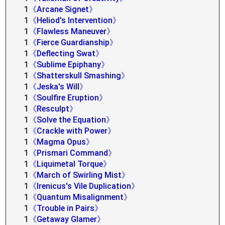
1
《Arcane Signet》
1
《Heliod's Intervention》
1
《Flawless Maneuver》
1
《Fierce Guardianship》
1
《Deflecting Swat》
1
《Sublime Epiphany》
1
《Shatterskull Smashing》
1
《Jeska's Will》
1
《Soulfire Eruption》
1
《Resculpt》
1
《Solve the Equation》
1
《Crackle with Power》
1
《Magma Opus》
1
《Prismari Command》
1
《Liquimetal Torque》
1
《March of Swirling Mist》
1
《Irenicus's Vile Duplication》
1
《Quantum Misalignment》
1
《Trouble in Pairs》
1
《Getaway Glamer》