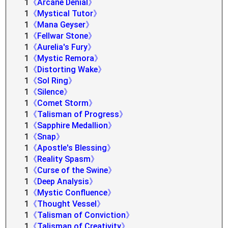
1
《Arcane Denial》
1
《Mystical Tutor》
1
《Mana Geyser》
1
《Fellwar Stone》
1
《Aurelia's Fury》
1
《Mystic Remora》
1
《Distorting Wake》
1
《Sol Ring》
1
《Silence》
1
《Comet Storm》
1
《Talisman of Progress》
1
《Sapphire Medallion》
1
《Snap》
1
《Apostle's Blessing》
1
《Reality Spasm》
1
《Curse of the Swine》
1
《Deep Analysis》
1
《Mystic Confluence》
1
《Thought Vessel》
1
《Talisman of Conviction》
1
《Talisman of Creativity》