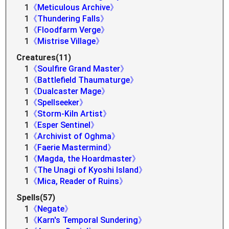
1
《Meticulous Archive》
1
《Thundering Falls》
1
《Floodfarm Verge》
1
《Mistrise Village》
Creatures(11)
1
《Soulfire Grand Master》
1
《Battlefield Thaumaturge》
1
《Dualcaster Mage》
1
《Spellseeker》
1
《Storm-Kiln Artist》
1
《Esper Sentinel》
1
《Archivist of Oghma》
1
《Faerie Mastermind》
1
《Magda, the Hoardmaster》
1
《The Unagi of Kyoshi Island》
1
《Mica, Reader of Ruins》
Spells(57)
1
《Negate》
1
《Karn's Temporal Sundering》