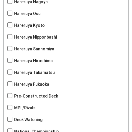
Hareruya Nagoya
Hareruya Osu
Hareruya Kyoto
Hareruya Nipponbashi
Hareruya Sannomiya
Hareruya Hiroshima
Hareruya Takamatsu
Hareruya Fukuoka
Pre-Constructed Deck
MPL/Rivals
Deck Watching
National Championship