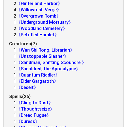
2
《Hinterland Harbor》
4
《Willowrush Verge》
2
《Overgrown Tomb》
1
《Underground Mortuary》
2
《Woodland Cemetery》
2
《Petrified Hamlet》
Creatures(7)
1
《Wan Shi Tong, Librarian》
1
《Unstoppable Slasher》
1
《Sandman, Shifting Scoundrel》
1
《Sheoldred, the Apocalypse》
1
《Quantum Riddler》
1
《Elder Gargaroth》
1
《Deceit》
Spells(26)
1
《Cling to Dust》
1
《Thoughtseize》
1
《Dread Fugue》
1
《Duress》