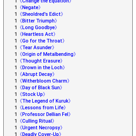
1
《Change the Equation》
1
《Negate》
1
《Sheoldred's Edict》
1
《Bitter Triumph》
1
《Long Goodbye》
1
《Heartless Act》
1
《Go for the Throat》
1
《Tear Asunder》
1
《Origin of Metalbending》
1
《Thought Erasure》
1
《Drown in the Loch》
1
《Abrupt Decay》
1
《Witherbloom Charm》
1
《Day of Black Sun》
1
《Stock Up》
1
《The Legend of Kuruk》
1
《Lessons from Life》
1
《Professor Dellian Fel》
1
《Culling Ritual》
1
《Urgent Necropsy》
1
《Deadly Cover-Up》