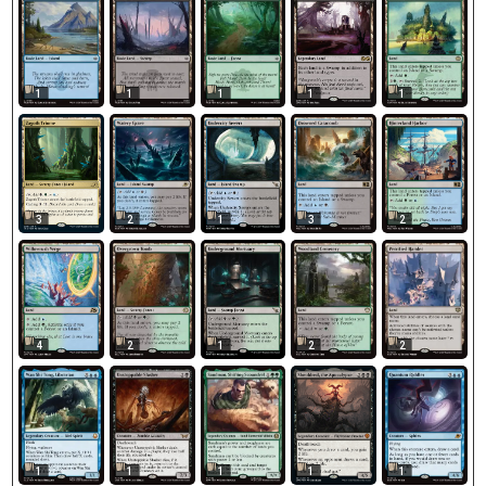
1
1
1
1
1
3
2
1
3
2
4
2
1
2
2
1
1
1
1
1