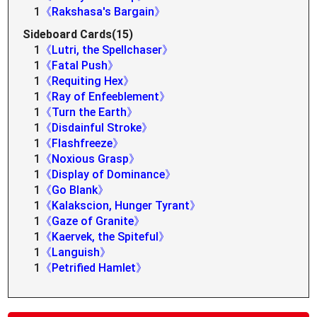
1
《Rakshasa's Bargain》
Sideboard Cards(15)
1
《Lutri, the Spellchaser》
1
《Fatal Push》
1
《Requiting Hex》
1
《Ray of Enfeeblement》
1
《Turn the Earth》
1
《Disdainful Stroke》
1
《Flashfreeze》
1
《Noxious Grasp》
1
《Display of Dominance》
1
《Go Blank》
1
《Kalakscion, Hunger Tyrant》
1
《Gaze of Granite》
1
《Kaervek, the Spiteful》
1
《Languish》
1
《Petrified Hamlet》