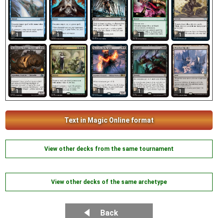
1
1
1
1
1
1
1
1
1
1
Text in Magic Online format
View other decks from the same tournament
View other decks of the same archetype
Back