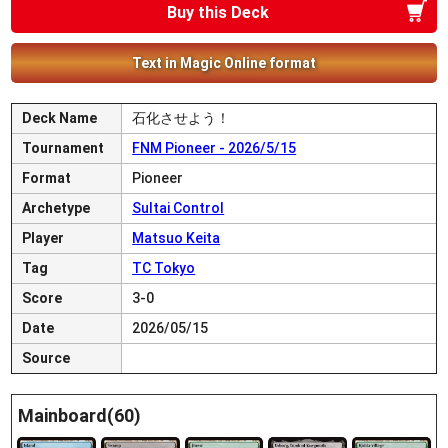
Buy this Deck
Text in Magic Online format
Deck Name
石化させよう！
Tournament
FNM Pioneer - 2026/5/15
Format
Pioneer
Archetype
Sultai Control
Player
Matsuo Keita
Tag
TC Tokyo
Score
3-0
Date
2026/05/15
Source
Mainboard(60)