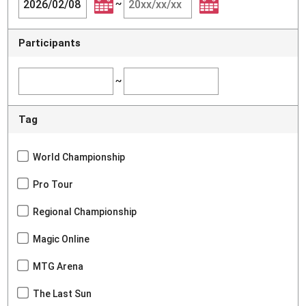
~
Participants
~
Tag
World Championship
Pro Tour
Regional Championship
Magic Online
MTG Arena
The Last Sun