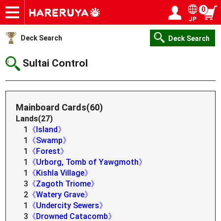
0
JP
Onlineshop
Articles
Deck Search
Sponsored Players
Shop Info
Event Schedule
Help
Contact
Login / Register
My page
Deck Search
Deck Search
Sultai Control
Mainboard Cards(60)
Lands(27)
1
《Island》
1
《Swamp》
1
《Forest》
1
《Urborg, Tomb of Yawgmoth》
1
《Kishla Village》
3
《Zagoth Triome》
2
《Watery Grave》
1
《Undercity Sewers》
3
《Drowned Catacomb》