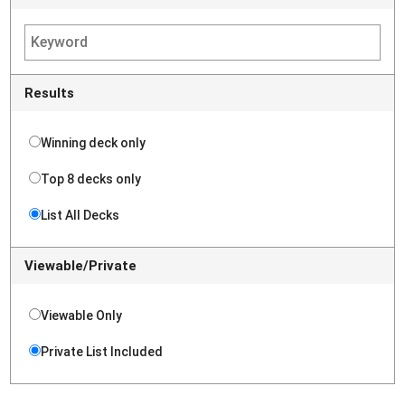
Results
Winning deck only
Top 8 decks only
List All Decks
Viewable/Private
Viewable Only
Private List Included