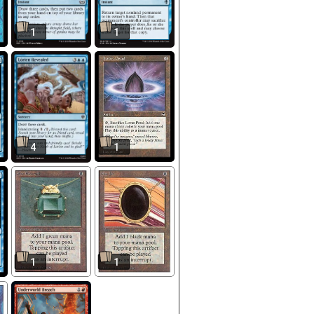
1
1
4
1
1
1