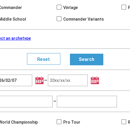
Commander
Vintage
Middle School
Commander Variants
ect an archetype
~
~
World Championship
Pro Tour