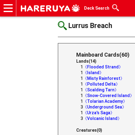
Deck Search
Onlineshop
Articles
Deck Search
Sponsored Players
Shop Info
Event Schedule
Help
Contact
Lurrus Breach
Mainboard Cards(60)
Lands(14)
1
《Flooded Strand》
1
《Island》
1
《Misty Rainforest》
1
《Polluted Delta》
1
《Scalding Tarn》
1
《Snow-Covered Island》
1
《Tolarian Academy》
3
《Underground Sea》
1
《Urza's Saga》
3
《Volcanic Island》
Creatures(0)