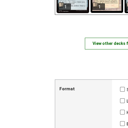
1
1
View other decks 
Format