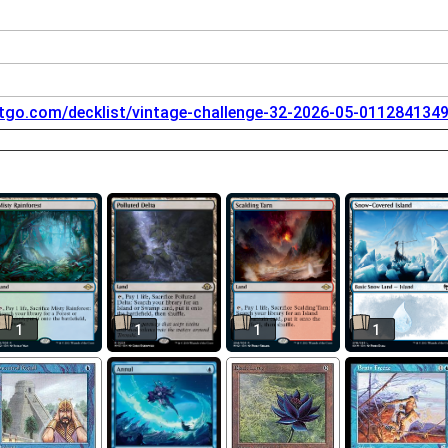
tgo.com/decklist/vintage-challenge-32-2026-05-011284134
1
1
1
1