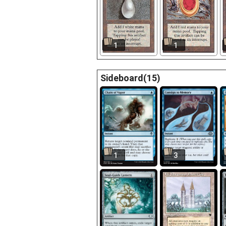
1
1
Sideboard(15)
1
3