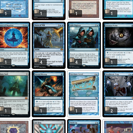
1
1
1
1
1
4
4
1
1
1
1
2