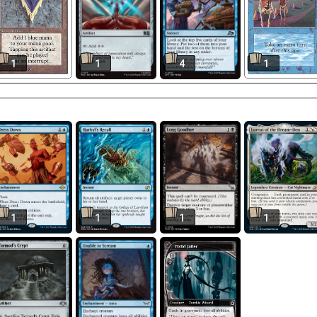
1
1
4
1
1
1
1
1