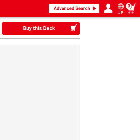
0
Advanced Search
JP
Login / Register
My page
Buy this Deck