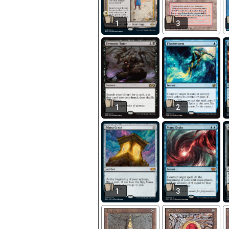
1
3
1
2
1
3