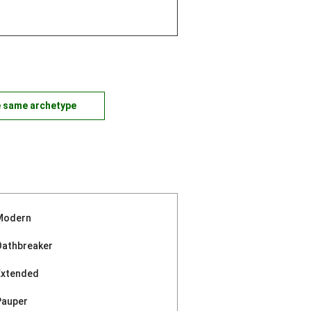
e same archetype
Modern
Oathbreaker
Extended
Pauper