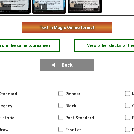
1
1
1
Text in Magic Online format
from the same tournament
View other decks of th
Back
Standard
Pioneer
Legacy
Block
Historic
Past Standard
Brawl
Frontier