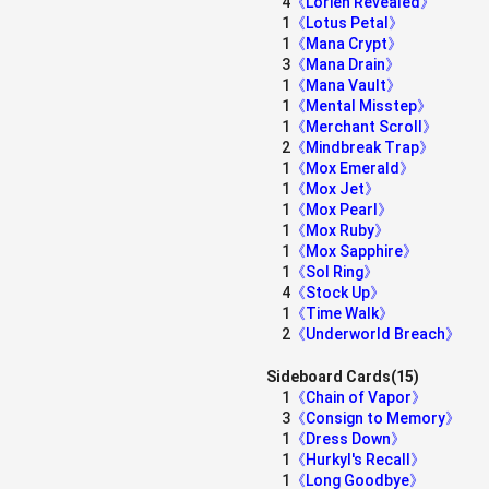
4
《Lórien Revealed》
1
《Lotus Petal》
1
《Mana Crypt》
3
《Mana Drain》
1
《Mana Vault》
1
《Mental Misstep》
1
《Merchant Scroll》
2
《Mindbreak Trap》
1
《Mox Emerald》
1
《Mox Jet》
1
《Mox Pearl》
1
《Mox Ruby》
1
《Mox Sapphire》
1
《Sol Ring》
4
《Stock Up》
1
《Time Walk》
2
《Underworld Breach》
Sideboard Cards(15)
1
《Chain of Vapor》
3
《Consign to Memory》
1
《Dress Down》
1
《Hurkyl's Recall》
1
《Long Goodbye》