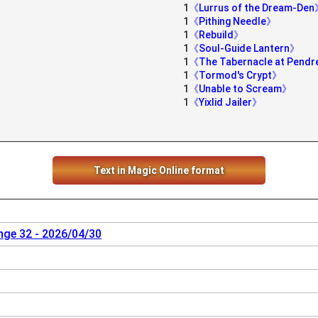
1
《Lurrus of the Dream-De
1
《Pithing Needle》
1
《Rebuild》
1
《Soul-Guide Lantern》
1
《The Tabernacle at Pendre
1
《Tormod's Crypt》
1
《Unable to Scream》
1
《Yixlid Jailer》
Text in Magic Online format
nge 32 - 2026/04/30