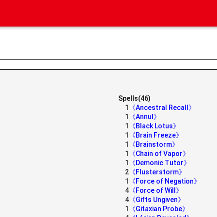
Spells(46)
1
《Ancestral Recall》
1
《Annul》
1
《Black Lotus》
1
《Brain Freeze》
1
《Brainstorm》
1
《Chain of Vapor》
1
《Demonic Tutor》
2
《Flusterstorm》
1
《Force of Negation》
4
《Force of Will》
4
《Gifts Ungiven》
1
《Gitaxian Probe》