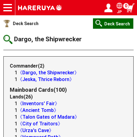
0
JP
Onlineshop
Articles
Deck Search
Sponsored Players
Shop Info
Event Schedule
Help
Contact
Login / Register
My page
Deck Search
Deck Search
Dargo, the Shipwrecker
Commander(2)
1
《Dargo, the Shipwrecker》
1
《Jeska, Thrice Reborn》
Mainboard Cards(100)
Lands(26)
1
《Inventors' Fair》
1
《Ancient Tomb》
1
《Talon Gates of Madara》
1
《City of Traitors》
1
《Urza's Cave》