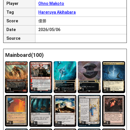
Player
Ohno Makoto
Tag
Hareruya Akihabara
Score
優勝
Date
2026/05/06
Source
Mainboard(100)
1
1
1
1
1
1
1
1
1
1