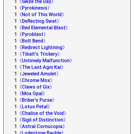
1
《Seize the Day》
1
《Pyrokinesis》
1
《Not of This World》
1
《Deflecting Swat》
1
《Red Elemental Blast》
1
《Pyroblast》
1
《Bolt Bend》
1
《Redirect Lightning》
1
《Tibalt's Trickery》
1
《Untimely Malfunction》
1
《The Last Agni Kai》
1
《Jeweled Amulet》
1
《Chrome Mox》
1
《Claws of Gix》
1
《Mox Opal》
1
《Briber's Purse》
1
《Lotus Petal》
1
《Chalice of the Void》
1
《Sigil of Distinction》
1
《Astral Cornucopia》
1
《Lodestone Bauble》