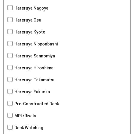
Hareruya Nagoya
Hareruya Osu
Hareruya Kyoto
Hareruya Nipponbashi
Hareruya Sannomiya
Hareruya Hiroshima
Hareruya Takamatsu
Hareruya Fukuoka
Pre-Constructed Deck
MPL/Rivals
Deck Watching