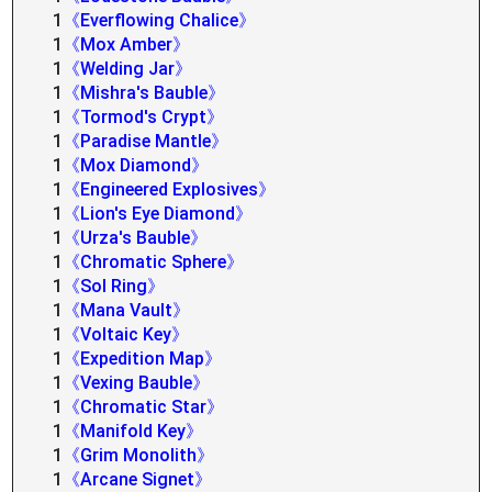
1
《Everflowing Chalice》
1
《Mox Amber》
1
《Welding Jar》
1
《Mishra's Bauble》
1
《Tormod's Crypt》
1
《Paradise Mantle》
1
《Mox Diamond》
1
《Engineered Explosives》
1
《Lion's Eye Diamond》
1
《Urza's Bauble》
1
《Chromatic Sphere》
1
《Sol Ring》
1
《Mana Vault》
1
《Voltaic Key》
1
《Expedition Map》
1
《Vexing Bauble》
1
《Chromatic Star》
1
《Manifold Key》
1
《Grim Monolith》
1
《Arcane Signet》