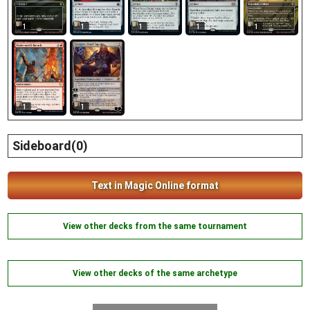
1
1
1
1
1
1
1
Sideboard(0)
Text in Magic Online format
View other decks from the same tournament
View other decks of the same archetype