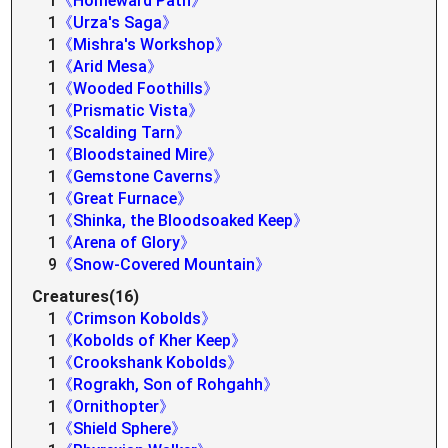
1
《Homeward Path》
1
《Urza's Saga》
1
《Mishra's Workshop》
1
《Arid Mesa》
1
《Wooded Foothills》
1
《Prismatic Vista》
1
《Scalding Tarn》
1
《Bloodstained Mire》
1
《Gemstone Caverns》
1
《Great Furnace》
1
《Shinka, the Bloodsoaked Keep》
1
《Arena of Glory》
9
《Snow-Covered Mountain》
Creatures(16)
1
《Crimson Kobolds》
1
《Kobolds of Kher Keep》
1
《Crookshank Kobolds》
1
《Rograkh, Son of Rohgahh》
1
《Ornithopter》
1
《Shield Sphere》