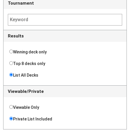
Tournament
Results
Winning deck only
Top 8 decks only
List All Decks
Viewable/Private
Viewable Only
Private List Included