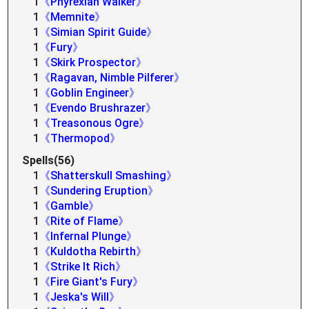
1
《Phyrexian Walker》
1
《Memnite》
1
《Simian Spirit Guide》
1
《Fury》
1
《Skirk Prospector》
1
《Ragavan, Nimble Pilferer》
1
《Goblin Engineer》
1
《Evendo Brushrazer》
1
《Treasonous Ogre》
1
《Thermopod》
Spells(56)
1
《Shatterskull Smashing》
1
《Sundering Eruption》
1
《Gamble》
1
《Rite of Flame》
1
《Infernal Plunge》
1
《Kuldotha Rebirth》
1
《Strike It Rich》
1
《Fire Giant's Fury》
1
《Jeska's Will》