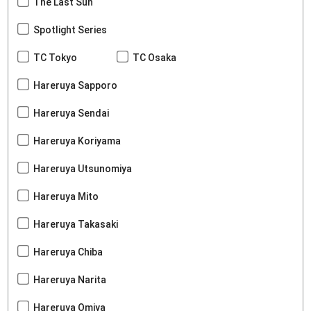
The Last Sun
Spotlight Series
TC Tokyo
TC Osaka
Hareruya Sapporo
Hareruya Sendai
Hareruya Koriyama
Hareruya Utsunomiya
Hareruya Mito
Hareruya Takasaki
Hareruya Chiba
Hareruya Narita
Hareruya Omiya