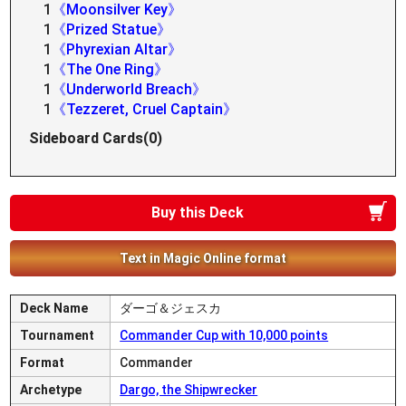
1
《Moonsilver Key》
1
《Prized Statue》
1
《Phyrexian Altar》
1
《The One Ring》
1
《Underworld Breach》
1
《Tezzeret, Cruel Captain》
Sideboard Cards(0)
Buy this Deck
Text in Magic Online format
Deck Name
ダーゴ＆ジェスカ
Tournament
Commander Cup with 10,000 points
Format
Commander
Archetype
Dargo, the Shipwrecker