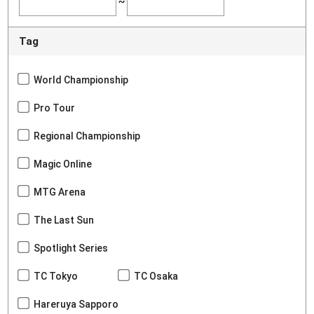
~
Tag
World Championship
Pro Tour
Regional Championship
Magic Online
MTG Arena
The Last Sun
Spotlight Series
TC Tokyo
TC Osaka
Hareruya Sapporo