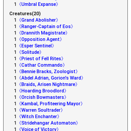
1
《Umbral Expanse》
Creatures(20)
1
《Grand Abolisher》
1
《Ranger-Captain of Eos》
1
《Drannith Magistrate》
1
《Opposition Agent》
1
《Esper Sentinel》
1
《Solitude》
1
《Priest of Fell Rites》
1
《Cathar Commando》
1
《Bennie Bracks, Zoologist》
1
《Abdel Adrian, Gorion's Ward》
1
《Braids, Arisen Nightmare》
1
《Hoarding Broodlord》
1
《Orcish Bowmasters》
1
《Kambal, Profiteering Mayor》
1
《Warren Soultrader》
1
《Witch Enchanter》
1
《Stridehangar Automaton》
1
《Voice of Victory》