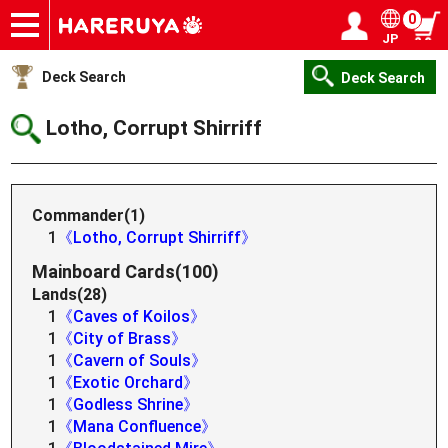
0
JP
Onlineshop
Articles
Deck Search
Sponsored Players
Shop Info
Event Schedule
Help
Contact
Login / Register
My page
Deck Search
Deck Search
Lotho, Corrupt Shirriff
Commander(1)
1
《Lotho, Corrupt Shirriff》
Mainboard Cards(100)
Lands(28)
1
《Caves of Koilos》
1
《City of Brass》
1
《Cavern of Souls》
1
《Exotic Orchard》
1
《Godless Shrine》
1
《Mana Confluence》