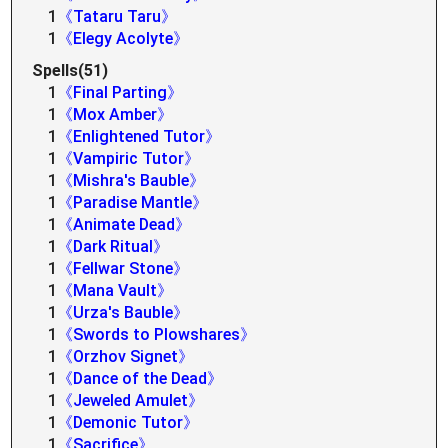
1
《Tataru Taru》
1
《Elegy Acolyte》
Spells(51)
1
《Final Parting》
1
《Mox Amber》
1
《Enlightened Tutor》
1
《Vampiric Tutor》
1
《Mishra's Bauble》
1
《Paradise Mantle》
1
《Animate Dead》
1
《Dark Ritual》
1
《Fellwar Stone》
1
《Mana Vault》
1
《Urza's Bauble》
1
《Swords to Plowshares》
1
《Orzhov Signet》
1
《Dance of the Dead》
1
《Jeweled Amulet》
1
《Demonic Tutor》
1
《Sacrifice》