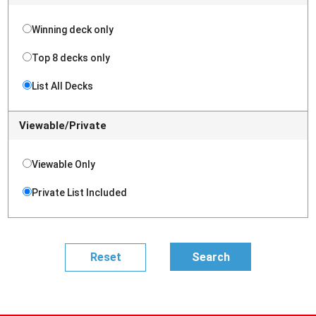
Winning deck only
Top 8 decks only
List All Decks
Viewable/Private
Viewable Only
Private List Included