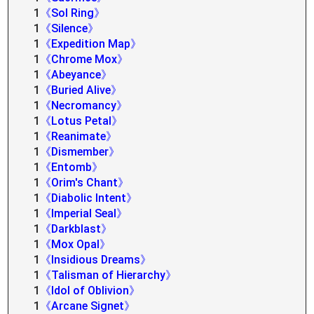
1
《Sol Ring》
1
《Silence》
1
《Expedition Map》
1
《Chrome Mox》
1
《Abeyance》
1
《Buried Alive》
1
《Necromancy》
1
《Lotus Petal》
1
《Reanimate》
1
《Dismember》
1
《Entomb》
1
《Orim's Chant》
1
《Diabolic Intent》
1
《Imperial Seal》
1
《Darkblast》
1
《Mox Opal》
1
《Insidious Dreams》
1
《Talisman of Hierarchy》
1
《Idol of Oblivion》
1
《Arcane Signet》