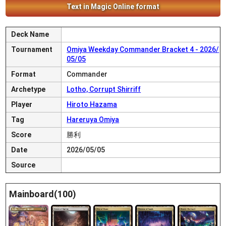
Text in Magic Online format
Deck Name
Tournament
Omiya Weekday Commander Bracket 4 - 2026/
05/05
Format
Commander
Archetype
Lotho, Corrupt Shirriff
Player
Hiroto Hazama
Tag
Hareruya Omiya
Score
勝利
Date
2026/05/05
Source
Mainboard(100)