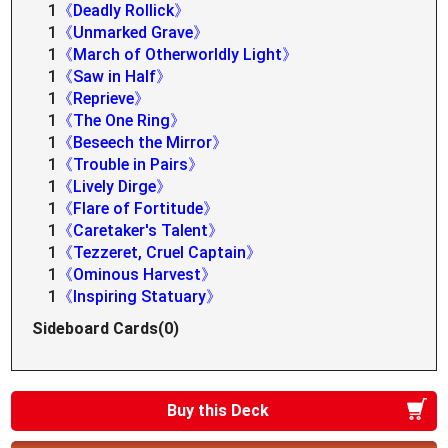
1
《Deadly Rollick》
1
《Unmarked Grave》
1
《March of Otherworldly Light》
1
《Saw in Half》
1
《Reprieve》
1
《The One Ring》
1
《Beseech the Mirror》
1
《Trouble in Pairs》
1
《Lively Dirge》
1
《Flare of Fortitude》
1
《Caretaker's Talent》
1
《Tezzeret, Cruel Captain》
1
《Ominous Harvest》
1
《Inspiring Statuary》
Sideboard Cards(0)
Buy this Deck