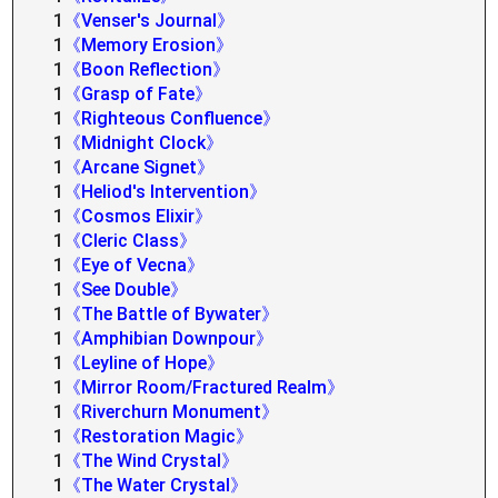
1
《Venser's Journal》
1
《Memory Erosion》
1
《Boon Reflection》
1
《Grasp of Fate》
1
《Righteous Confluence》
1
《Midnight Clock》
1
《Arcane Signet》
1
《Heliod's Intervention》
1
《Cosmos Elixir》
1
《Cleric Class》
1
《Eye of Vecna》
1
《See Double》
1
《The Battle of Bywater》
1
《Amphibian Downpour》
1
《Leyline of Hope》
1
《Mirror Room/Fractured Realm》
1
《Riverchurn Monument》
1
《Restoration Magic》
1
《The Wind Crystal》
1
《The Water Crystal》