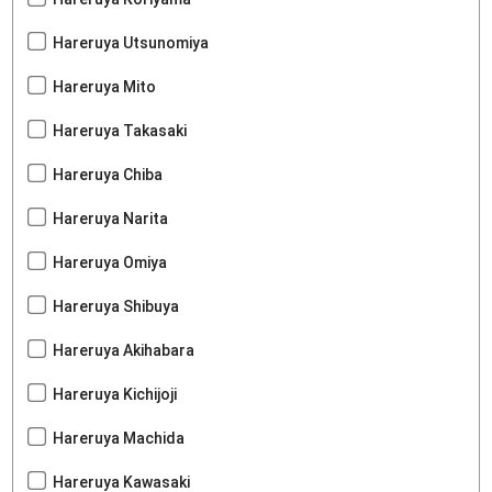
Hareruya Utsunomiya
Hareruya Mito
Hareruya Takasaki
Hareruya Chiba
Hareruya Narita
Hareruya Omiya
Hareruya Shibuya
Hareruya Akihabara
Hareruya Kichijoji
Hareruya Machida
Hareruya Kawasaki