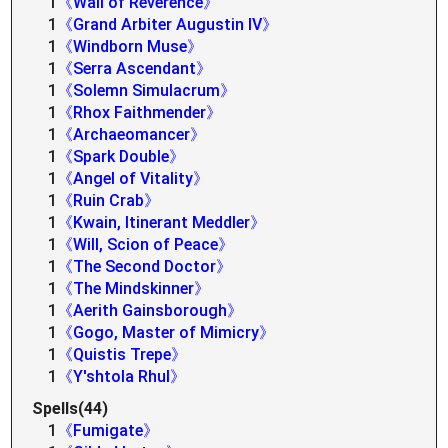
1
《Wall of Reverence》
1
《Grand Arbiter Augustin IV》
1
《Windborn Muse》
1
《Serra Ascendant》
1
《Solemn Simulacrum》
1
《Rhox Faithmender》
1
《Archaeomancer》
1
《Spark Double》
1
《Angel of Vitality》
1
《Ruin Crab》
1
《Kwain, Itinerant Meddler》
1
《Will, Scion of Peace》
1
《The Second Doctor》
1
《The Mindskinner》
1
《Aerith Gainsborough》
1
《Gogo, Master of Mimicry》
1
《Quistis Trepe》
1
《Y'shtola Rhul》
Spells(44)
1
《Fumigate》