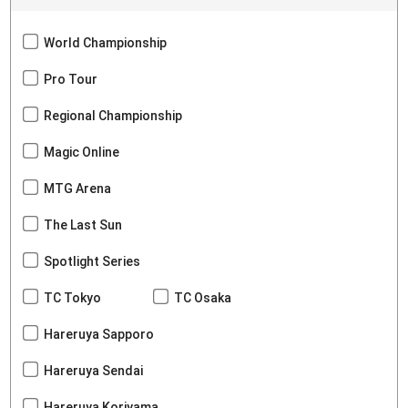
World Championship
Pro Tour
Regional Championship
Magic Online
MTG Arena
The Last Sun
Spotlight Series
TC Tokyo
TC Osaka
Hareruya Sapporo
Hareruya Sendai
Hareruya Koriyama