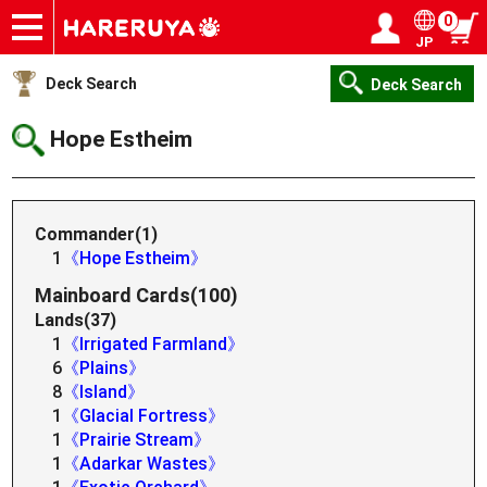
0
JP
Onlineshop
Articles
Deck Search
Sponsored Players
Shop Info
Event Schedule
Help
Contact
Login / Register
My page
Deck Search
Deck Search
Hope Estheim
Commander(1)
1
《Hope Estheim》
Mainboard Cards(100)
Lands(37)
1
《Irrigated Farmland》
6
《Plains》
8
《Island》
1
《Glacial Fortress》
1
《Prairie Stream》
1
《Adarkar Wastes》