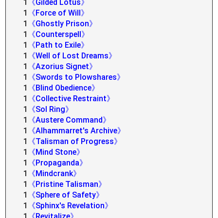
1
《Gilded Lotus》
1
《Force of Will》
1
《Ghostly Prison》
1
《Counterspell》
1
《Path to Exile》
1
《Well of Lost Dreams》
1
《Azorius Signet》
1
《Swords to Plowshares》
1
《Blind Obedience》
1
《Collective Restraint》
1
《Sol Ring》
1
《Austere Command》
1
《Alhammarret's Archive》
1
《Talisman of Progress》
1
《Mind Stone》
1
《Propaganda》
1
《Mindcrank》
1
《Pristine Talisman》
1
《Sphere of Safety》
1
《Sphinx's Revelation》
1
《Revitalize》