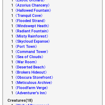
1
《Exotic Orchard》
1
《Azorius Chancery》
1
《Hallowed Fountain》
1
《Tranquil Cove》
1
《Flooded Strand》
1
《Windswept Heath》
1
《Radiant Fountain》
1
《Misty Rainforest》
1
《Skycloud Expanse》
1
《Port Town》
1
《Command Tower》
1
《Sea of Clouds》
1
《War Room》
1
《Deserted Beach》
1
《Brokers Hideout》
1
《Obscura Storefront》
1
《Meticulous Archive》
1
《Floodfarm Verge》
1
《Adventurer's Inn》
Creatures(18)