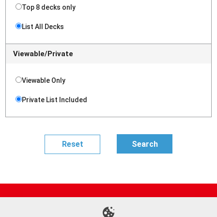
Top 8 decks only
List All Decks
Viewable/Private
Viewable Only
Private List Included
Site Map