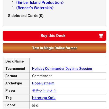
1
《Ember Island Production》
1
《Bender's Waterskin》
Sideboard Cards(0)
Buy this Deck
Text in Magic Online format
Deck Name
Tournament
Holiday Commander Daytime Session
Format
Commander
Archetype
Hope Estheim
Player
モチヅキ ナオキ
Tag
Hareruya Kofu
Score
勝者