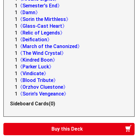
1
《Semester's End》
1
《Damn》
1
《Sorin the Mirthless》
1
《Glass-Cast Heart》
1
《Relic of Legends》
1
《Deification》
1
《March of the Canonized》
1
《The Wind Crystal》
1
《Kindred Boon》
1
《Parker Luck》
1
《Vindicate》
1
《Blood Tribute》
1
《Orzhov Cluestone》
1
《Sorin's Vengeance》
Sideboard Cards(0)
Buy this Deck