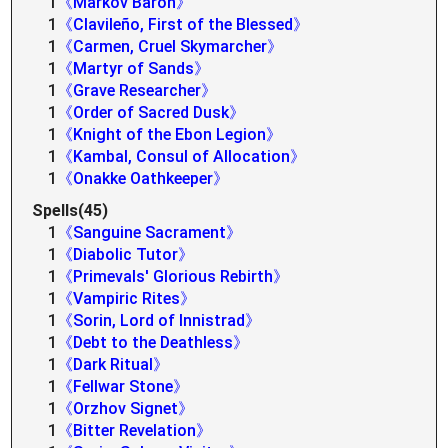
1
《Markov Baron》
1
《Clavileño, First of the Blessed》
1
《Carmen, Cruel Skymarcher》
1
《Martyr of Sands》
1
《Grave Researcher》
1
《Order of Sacred Dusk》
1
《Knight of the Ebon Legion》
1
《Kambal, Consul of Allocation》
1
《Onakke Oathkeeper》
Spells(45)
1
《Sanguine Sacrament》
1
《Diabolic Tutor》
1
《Primevals' Glorious Rebirth》
1
《Vampiric Rites》
1
《Sorin, Lord of Innistrad》
1
《Debt to the Deathless》
1
《Dark Ritual》
1
《Fellwar Stone》
1
《Orzhov Signet》
1
《Bitter Revelation》