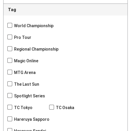
Tag
World Championship
Pro Tour
Regional Championship
Magic Online
MTG Arena
The Last Sun
Spotlight Series
TC Tokyo
TC Osaka
Hareruya Sapporo
Hareruya Sendai