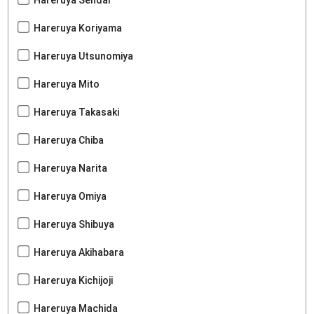
Hareruya Koriyama
Hareruya Utsunomiya
Hareruya Mito
Hareruya Takasaki
Hareruya Chiba
Hareruya Narita
Hareruya Omiya
Hareruya Shibuya
Hareruya Akihabara
Hareruya Kichijoji
Hareruya Machida