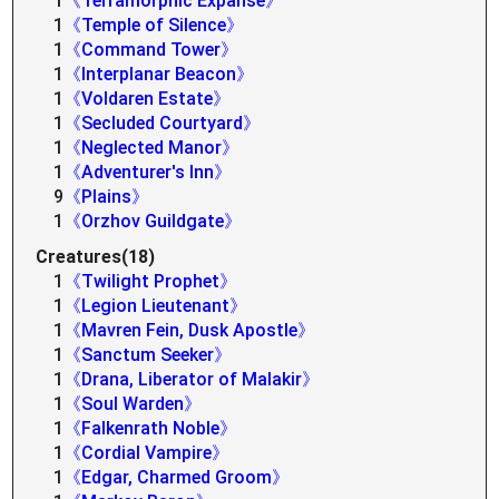
1
《Terramorphic Expanse》
1
《Temple of Silence》
1
《Command Tower》
1
《Interplanar Beacon》
1
《Voldaren Estate》
1
《Secluded Courtyard》
1
《Neglected Manor》
1
《Adventurer's Inn》
9
《Plains》
1
《Orzhov Guildgate》
Creatures(18)
1
《Twilight Prophet》
1
《Legion Lieutenant》
1
《Mavren Fein, Dusk Apostle》
1
《Sanctum Seeker》
1
《Drana, Liberator of Malakir》
1
《Soul Warden》
1
《Falkenrath Noble》
1
《Cordial Vampire》
1
《Edgar, Charmed Groom》