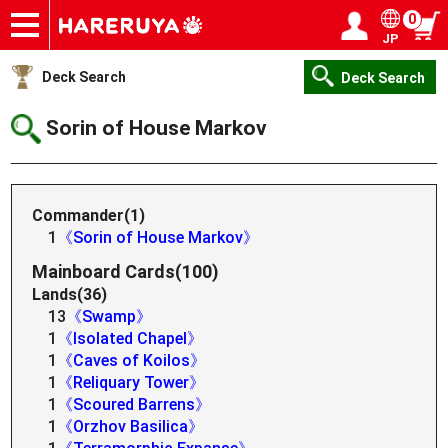
0
JP
Onlineshop
Articles
Deck Search
Sponsored Players
Shop Info
Event Schedule
Help
Contact
Login / Register
My page
Deck Search
Deck Search
Sorin of House Markov
Commander(1)
1
《Sorin of House Markov》
Mainboard Cards(100)
Lands(36)
13
《Swamp》
1
《Isolated Chapel》
1
《Caves of Koilos》
1
《Reliquary Tower》
1
《Scoured Barrens》
1
《Orzhov Basilica》