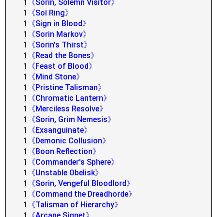
1
《Sorin, Solemn Visitor》
1
《Sol Ring》
1
《Sign in Blood》
1
《Sorin Markov》
1
《Sorin's Thirst》
1
《Read the Bones》
1
《Feast of Blood》
1
《Mind Stone》
1
《Pristine Talisman》
1
《Chromatic Lantern》
1
《Merciless Resolve》
1
《Sorin, Grim Nemesis》
1
《Exsanguinate》
1
《Demonic Collusion》
1
《Boon Reflection》
1
《Commander's Sphere》
1
《Unstable Obelisk》
1
《Sorin, Vengeful Bloodlord》
1
《Command the Dreadhorde》
1
《Talisman of Hierarchy》
1
《Arcane Signet》