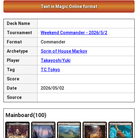
Text in Magic Online format
Deck Name
Tournament
Weekend Commander - 2026/5/2
Format
Commander
Archetype
Sorin of House Markov
Player
Takayoshi Yuki
Tag
TC Tokyo
Score
Date
2026/05/02
Source
Mainboard(100)