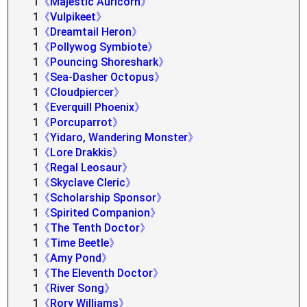
1
《Majestic Auricorn》
1
《Vulpikeet》
1
《Dreamtail Heron》
1
《Pollywog Symbiote》
1
《Pouncing Shoreshark》
1
《Sea-Dasher Octopus》
1
《Cloudpiercer》
1
《Everquill Phoenix》
1
《Porcuparrot》
1
《Yidaro, Wandering Monster》
1
《Lore Drakkis》
1
《Regal Leosaur》
1
《Skyclave Cleric》
1
《Scholarship Sponsor》
1
《Spirited Companion》
1
《The Tenth Doctor》
1
《Time Beetle》
1
《Amy Pond》
1
《The Eleventh Doctor》
1
《River Song》
1
《Rory Williams》