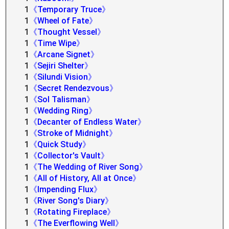
1
《Temporary Truce》
1
《Wheel of Fate》
1
《Thought Vessel》
1
《Time Wipe》
1
《Arcane Signet》
1
《Sejiri Shelter》
1
《Silundi Vision》
1
《Secret Rendezvous》
1
《Sol Talisman》
1
《Wedding Ring》
1
《Decanter of Endless Water》
1
《Stroke of Midnight》
1
《Quick Study》
1
《Collector's Vault》
1
《The Wedding of River Song》
1
《All of History, All at Once》
1
《Impending Flux》
1
《River Song's Diary》
1
《Rotating Fireplace》
1
《The Everflowing Well》