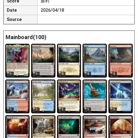
Score
勝利
Date
2026/04/18
Source
Mainboard(100)
1
1
5
5
5
1
1
1
1
1