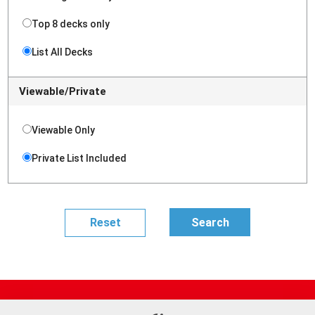
Top 8 decks only
List All Decks
Viewable/Private
Viewable Only
Private List Included
Site Map