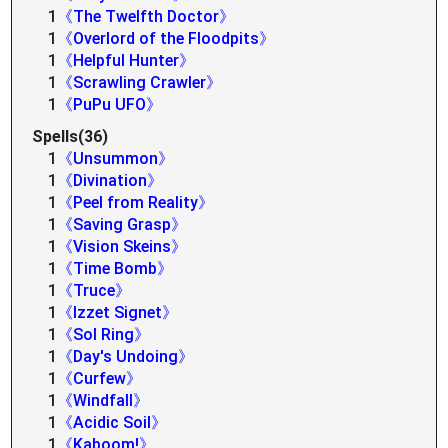
1
《The Twelfth Doctor》
1
《Overlord of the Floodpits》
1
《Helpful Hunter》
1
《Scrawling Crawler》
1
《PuPu UFO》
Spells(36)
1
《Unsummon》
1
《Divination》
1
《Peel from Reality》
1
《Saving Grasp》
1
《Vision Skeins》
1
《Time Bomb》
1
《Truce》
1
《Izzet Signet》
1
《Sol Ring》
1
《Day's Undoing》
1
《Curfew》
1
《Windfall》
1
《Acidic Soil》
1
《Kaboom!》