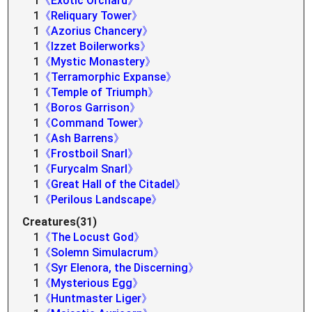
1
《Exotic Orchard》
1
《Reliquary Tower》
1
《Azorius Chancery》
1
《Izzet Boilerworks》
1
《Mystic Monastery》
1
《Terramorphic Expanse》
1
《Temple of Triumph》
1
《Boros Garrison》
1
《Command Tower》
1
《Ash Barrens》
1
《Frostboil Snarl》
1
《Furycalm Snarl》
1
《Great Hall of the Citadel》
1
《Perilous Landscape》
Creatures(31)
1
《The Locust God》
1
《Solemn Simulacrum》
1
《Syr Elenora, the Discerning》
1
《Mysterious Egg》
1
《Huntmaster Liger》