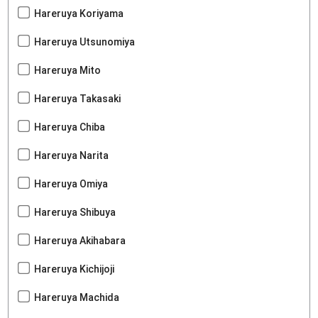
Hareruya Koriyama
Hareruya Utsunomiya
Hareruya Mito
Hareruya Takasaki
Hareruya Chiba
Hareruya Narita
Hareruya Omiya
Hareruya Shibuya
Hareruya Akihabara
Hareruya Kichijoji
Hareruya Machida