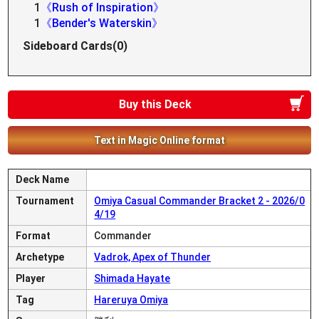
1
《Rush of Inspiration》
1
《Bender's Waterskin》
Sideboard Cards(0)
Buy this Deck
Text in Magic Online format
Deck Name
Tournament
Omiya Casual Commander Bracket 2 - 2026/0
4/19
Format
Commander
Archetype
Vadrok, Apex of Thunder
Player
Shimada Hayate
Tag
Hareruya Omiya