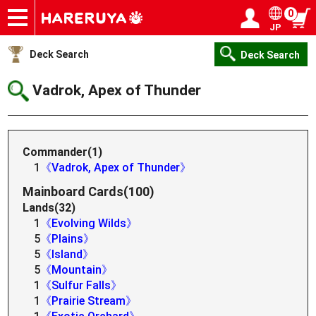
0
JP
Onlineshop
Articles
Deck Search
Sponsored Players
Shop Info
Event Schedule
Help
Contact
Login / Register
My page
Deck Search
Deck Search
Vadrok, Apex of Thunder
Commander(1)
1
《Vadrok, Apex of Thunder》
Mainboard Cards(100)
Lands(32)
1
《Evolving Wilds》
5
《Plains》
5
《Island》
5
《Mountain》
1
《Sulfur Falls》
1
《Prairie Stream》