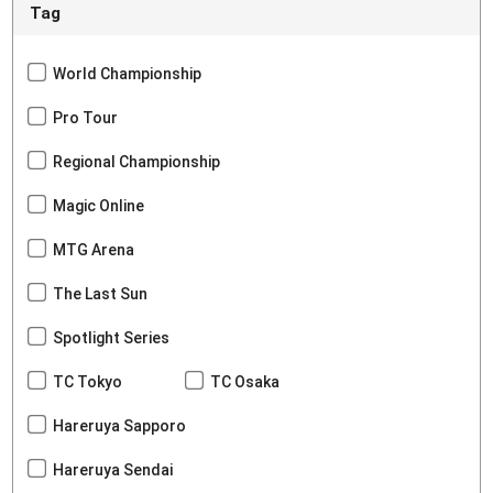
Tag
World Championship
Pro Tour
Regional Championship
Magic Online
MTG Arena
The Last Sun
Spotlight Series
TC Tokyo
TC Osaka
Hareruya Sapporo
Hareruya Sendai