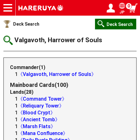
0
JP
Onlineshop
Articles
Deck Search
Sponsored Players
Shop Info
Event Schedule
Help
Contact
Login / Register
My page
Deck Search
Deck Search
Valgavoth, Harrower of Souls
Commander(1)
1
《Valgavoth, Harrower of Souls》
Mainboard Cards(100)
Lands(28)
1
《Command Tower》
1
《Reliquary Tower》
1
《Blood Crypt》
1
《Ancient Tomb》
1
《Marsh Flats》
1
《Mana Confluence》