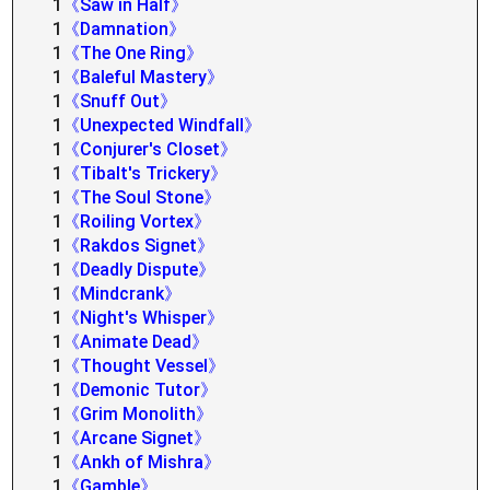
1
《Saw in Half》
1
《Damnation》
1
《The One Ring》
1
《Baleful Mastery》
1
《Snuff Out》
1
《Unexpected Windfall》
1
《Conjurer's Closet》
1
《Tibalt's Trickery》
1
《The Soul Stone》
1
《Roiling Vortex》
1
《Rakdos Signet》
1
《Deadly Dispute》
1
《Mindcrank》
1
《Night's Whisper》
1
《Animate Dead》
1
《Thought Vessel》
1
《Demonic Tutor》
1
《Grim Monolith》
1
《Arcane Signet》
1
《Ankh of Mishra》
1
《Gamble》