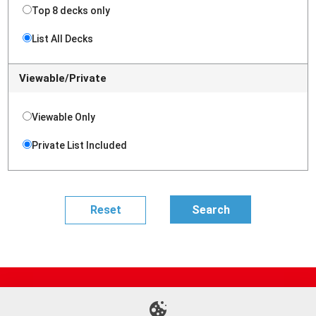
Top 8 decks only
List All Decks
Viewable/Private
Viewable Only
Private List Included
Site Map