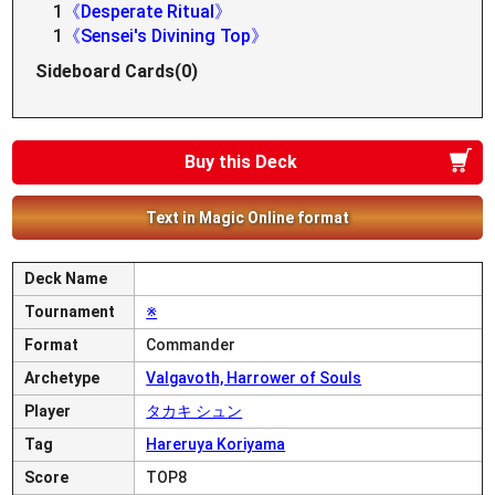
1
《Desperate Ritual》
1
《Sensei's Divining Top》
Sideboard Cards(0)
Buy this Deck
Text in Magic Online format
Deck Name
Tournament
※
Format
Commander
Archetype
Valgavoth, Harrower of Souls
Player
タカキ シュン
Tag
Hareruya Koriyama
Score
TOP8