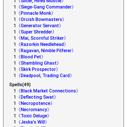
1
《Slicer, Hired Muscle》
1
《Siege-Gang Commander》
1
《Pinnacle Monk》
1
《Orcish Bowmasters》
1
《Generator Servant》
1
《Super Shredder》
1
《Mai, Scornful Striker》
1
《Razorkin Needlehead》
1
《Ragavan, Nimble Pilferer》
1
《Blood Pet》
1
《Shambling Ghast》
1
《Skirk Prospector》
1
《Deadpool, Trading Card》
Spells(49)
1
《Black Market Connections》
1
《Deflecting Swat》
1
《Necropotence》
1
《Necromancy》
1
《Toxic Deluge》
1
《Jeska's Will》