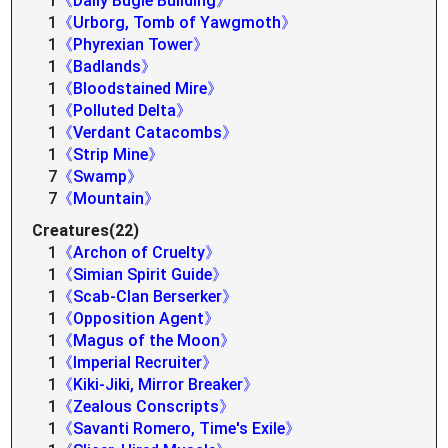
1
《Daily Bugle Building》
1
《Urborg, Tomb of Yawgmoth》
1
《Phyrexian Tower》
1
《Badlands》
1
《Bloodstained Mire》
1
《Polluted Delta》
1
《Verdant Catacombs》
1
《Strip Mine》
7
《Swamp》
7
《Mountain》
Creatures(22)
1
《Archon of Cruelty》
1
《Simian Spirit Guide》
1
《Scab-Clan Berserker》
1
《Opposition Agent》
1
《Magus of the Moon》
1
《Imperial Recruiter》
1
《Kiki-Jiki, Mirror Breaker》
1
《Zealous Conscripts》
1
《Savanti Romero, Time's Exile》