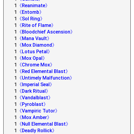
1
《Reanimate》
1
《Entomb》
1
《Sol Ring》
1
《Rite of Flame》
1
《Bloodchief Ascension》
1
《Mana Vault》
1
《Mox Diamond》
1
《Lotus Petal》
1
《Mox Opal》
1
《Chrome Mox》
1
《Red Elemental Blast》
1
《Untimely Malfunction》
1
《Imperial Seal》
1
《Dark Ritual》
1
《Vandalblast》
1
《Pyroblast》
1
《Vampiric Tutor》
1
《Mox Amber》
1
《Null Elemental Blast》
1
《Deadly Rollick》