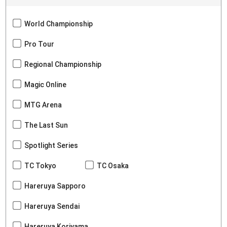
World Championship
Pro Tour
Regional Championship
Magic Online
MTG Arena
The Last Sun
Spotlight Series
TC Tokyo
TC Osaka
Hareruya Sapporo
Hareruya Sendai
Hareruya Koriyama