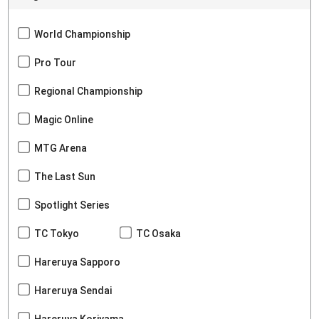
World Championship
Pro Tour
Regional Championship
Magic Online
MTG Arena
The Last Sun
Spotlight Series
TC Tokyo
TC Osaka
Hareruya Sapporo
Hareruya Sendai
Hareruya Koriyama