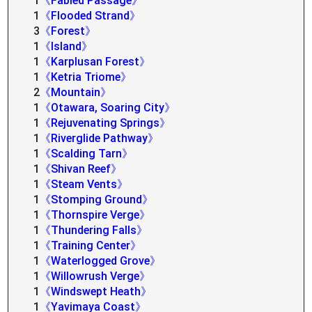
1
《Fabled Passage》
1
《Flooded Strand》
3
《Forest》
1
《Island》
1
《Karplusan Forest》
1
《Ketria Triome》
2
《Mountain》
1
《Otawara, Soaring City》
1
《Rejuvenating Springs》
1
《Riverglide Pathway》
1
《Scalding Tarn》
1
《Shivan Reef》
1
《Steam Vents》
1
《Stomping Ground》
1
《Thornspire Verge》
1
《Thundering Falls》
1
《Training Center》
1
《Waterlogged Grove》
1
《Willowrush Verge》
1
《Windswept Heath》
1
《Yavimaya Coast》