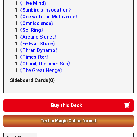
1
《Hive Mind》
1
《Sunbird's Invocation》
1
《One with the Multiverse》
1
《Omniscience》
1
《Sol Ring》
1
《Arcane Signet》
1
《Fellwar Stone》
1
《Thran Dynamo》
1
《Timesifter》
1
《Chimil, the Inner Sun》
1
《The Great Henge》
Sideboard Cards(0)
Buy this Deck
Text in Magic Online format