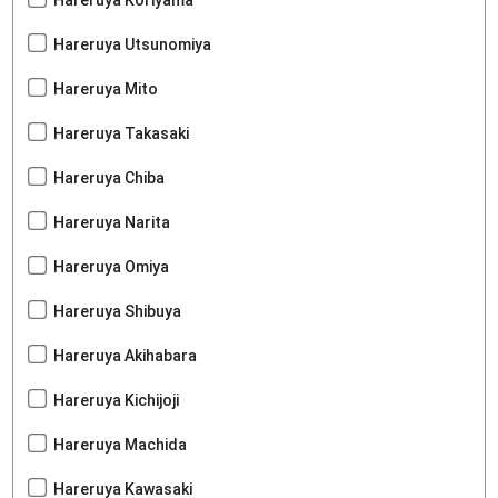
Hareruya Utsunomiya
Hareruya Mito
Hareruya Takasaki
Hareruya Chiba
Hareruya Narita
Hareruya Omiya
Hareruya Shibuya
Hareruya Akihabara
Hareruya Kichijoji
Hareruya Machida
Hareruya Kawasaki