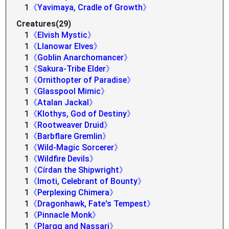
1
《Yavimaya, Cradle of Growth》
Creatures(29)
1
《Elvish Mystic》
1
《Llanowar Elves》
1
《Goblin Anarchomancer》
1
《Sakura-Tribe Elder》
1
《Ornithopter of Paradise》
1
《Glasspool Mimic》
1
《Atalan Jackal》
1
《Klothys, God of Destiny》
1
《Rootweaver Druid》
1
《Barbflare Gremlin》
1
《Wild-Magic Sorcerer》
1
《Wildfire Devils》
1
《Círdan the Shipwright》
1
《Imoti, Celebrant of Bounty》
1
《Perplexing Chimera》
1
《Dragonhawk, Fate's Tempest》
1
《Pinnacle Monk》
1
《Plargg and Nassari》