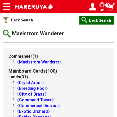
0
JP
Onlineshop
Articles
Deck Search
Sponsored Players
Shop Info
Event Schedule
Help
Contact
Login / Register
My page
Deck Search
Deck Search
Maelstrom Wanderer
Commander(1)
1
《Maelstrom Wanderer》
Mainboard Cards(100)
Lands(31)
1
《Dryad Arbor》
1
《Breeding Pool》
1
《City of Brass》
1
《Command Tower》
1
《Commercial District》
1
《Exotic Orchard》