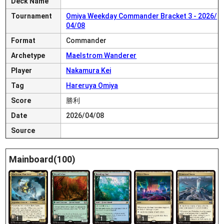
Deck Name
Tournament
Omiya Weekday Commander Bracket 3 - 2026/
04/08
Format
Commander
Archetype
Maelstrom Wanderer
Player
Nakamura Kei
Tag
Hareruya Omiya
Score
勝利
Date
2026/04/08
Source
Mainboard(100)
1
1
1
1
1