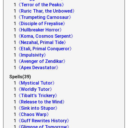
1
《Terror of the Peaks》
1
《Ruric Thar, the Unbowed》
1
《Trumpeting Carnosaur》
1
《Disciple of Freyalise》
1
《Hullbreaker Horror》
1
《Koma, Cosmos Serpent》
1
《Nezahal, Primal Tide》
1
《Etali, Primal Conqueror》
1
《Impulsivity》
1
《Avenger of Zendikar》
1
《Apex Devastator》
Spells(39)
1
《Mystical Tutor》
1
《Worldly Tutor》
1
《Tibalt's Trickery》
1
《Release to the Wind》
1
《Sink into Stupor》
1
《Chaos Warp》
1
《Guff Rewrites History》
1
《Glimpse of Tomorrow》