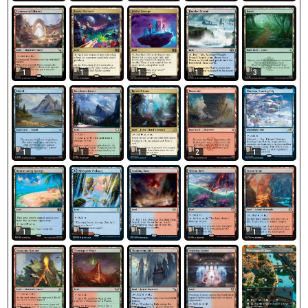
1
1
1
1
3
1
1
1
2
1
1
1
1
1
1