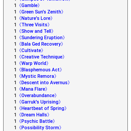
1
《Gamble》
1
《Green Sun's Zenith》
1
《Nature's Lore》
1
《Three Visits》
1
《Show and Tell》
1
《Sundering Eruption》
1
《Bala Ged Recovery》
1
《Cultivate》
1
《Creative Technique》
1
《Warp World》
1
《Blasphemous Act》
1
《Mystic Remora》
1
《Descent into Avernus》
1
《Mana Flare》
1
《Overabundance》
1
《Garruk's Uprising》
1
《Heartbeat of Spring》
1
《Dream Halls》
1
《Psychic Battle》
1
《Possibility Storm》