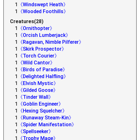
1
《Windswept Heath》
1
《Wooded Foothills》
Creatures(28)
1
《Ornithopter》
1
《Orcish Lumberjack》
1
《Ragavan, Nimble Pilferer》
1
《Skirk Prospector》
1
《Torch Courier》
1
《Wild Cantor》
1
《Birds of Paradise》
1
《Delighted Halfling》
1
《Elvish Mystic》
1
《Gilded Goose》
1
《Tinder Wall》
1
《Goblin Engineer》
1
《Hexing Squelcher》
1
《Runaway Steam-Kin》
1
《Spider Manifestation》
1
《Spellseeker》
1
《Trophy Mage》