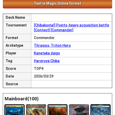
Text in Magic Online format
Deck Name
Tournament
[Chibakoma!] Points-heavy acquisition battle
[Contest] [Commander]
Format
Commander
Archetype
Thrasios, Triton Hero
Player
Kanetaka daigo
Tag
Hareruya Chiba
Score
TOP4
Date
2026/03/29
Source
Mainboard(100)