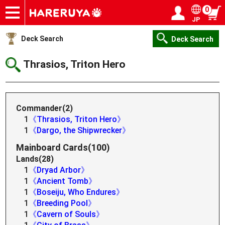
0
JP
Onlineshop
Articles
Deck Search
Sponsored Players
Shop Info
Event Schedule
Help
Contact
Login / Register
My page
Deck Search
Deck Search
Thrasios, Triton Hero
Commander(2)
1
《Thrasios, Triton Hero》
1
《Dargo, the Shipwrecker》
Mainboard Cards(100)
Lands(28)
1
《Dryad Arbor》
1
《Ancient Tomb》
1
《Boseiju, Who Endures》
1
《Breeding Pool》
1
《Cavern of Souls》