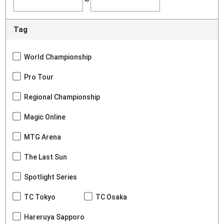
~
Tag
World Championship
Pro Tour
Regional Championship
Magic Online
MTG Arena
The Last Sun
Spotlight Series
TC Tokyo
TC Osaka
Hareruya Sapporo