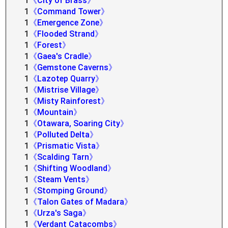
1
《City of Brass》
1
《Command Tower》
1
《Emergence Zone》
1
《Flooded Strand》
1
《Forest》
1
《Gaea's Cradle》
1
《Gemstone Caverns》
1
《Lazotep Quarry》
1
《Mistrise Village》
1
《Misty Rainforest》
1
《Mountain》
1
《Otawara, Soaring City》
1
《Polluted Delta》
1
《Prismatic Vista》
1
《Scalding Tarn》
1
《Shifting Woodland》
1
《Steam Vents》
1
《Stomping Ground》
1
《Talon Gates of Madara》
1
《Urza's Saga》
1
《Verdant Catacombs》