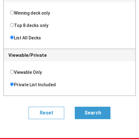
Winning deck only
Top 8 decks only
List All Decks
Viewable/Private
Viewable Only
Private List Included