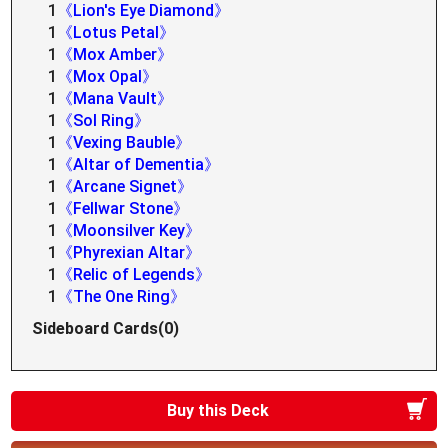
1
《Lion's Eye Diamond》
1
《Lotus Petal》
1
《Mox Amber》
1
《Mox Opal》
1
《Mana Vault》
1
《Sol Ring》
1
《Vexing Bauble》
1
《Altar of Dementia》
1
《Arcane Signet》
1
《Fellwar Stone》
1
《Moonsilver Key》
1
《Phyrexian Altar》
1
《Relic of Legends》
1
《The One Ring》
Sideboard Cards(0)
Buy this Deck