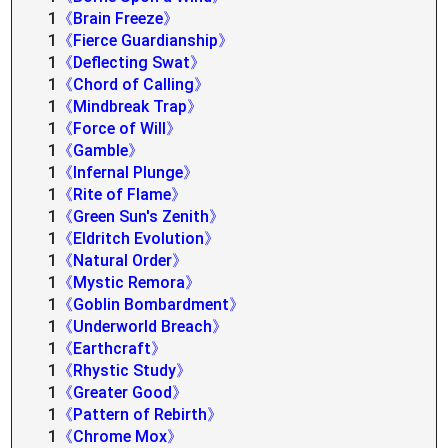
1
《Brain Freeze》
1
《Fierce Guardianship》
1
《Deflecting Swat》
1
《Chord of Calling》
1
《Mindbreak Trap》
1
《Force of Will》
1
《Gamble》
1
《Infernal Plunge》
1
《Rite of Flame》
1
《Green Sun's Zenith》
1
《Eldritch Evolution》
1
《Natural Order》
1
《Mystic Remora》
1
《Goblin Bombardment》
1
《Underworld Breach》
1
《Earthcraft》
1
《Rhystic Study》
1
《Greater Good》
1
《Pattern of Rebirth》
1
《Chrome Mox》