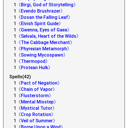
1
《Birgi, God of Storytelling》
1
《Evendo Brushrazer》
1
《Dosan the Falling Leaf》
1
《Elvish Spirit Guide》
1
《Gwenna, Eyes of Gaea》
1
《Selvala, Heart of the Wilds》
1
《The Cabbage Merchant》
1
《Phyrexian Metamorph》
1
《Sowing Mycospawn》
1
《Thermopod》
1
《Protean Hulk》
Spells(42)
1
《Pact of Negation》
1
《Chain of Vapor》
1
《Flusterstorm》
1
《Mental Misstep》
1
《Mystical Tutor》
1
《Crop Rotation》
1
《Veil of Summer》
1
《Borne Upon a Wind》