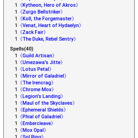
1
《Kytheon, Hero of Akros》
1
《Zurgo Bellstriker》
1
《Koll, the Forgemaster》
1
《Venat, Heart of Hydaelyn》
1
《Zack Fair》
1
《The Duke, Rebel Sentry》
Spells(40)
1
《Guild Artisan》
1
《Umezawa's Jitte》
1
《Lotus Petal》
1
《Mirror of Galadriel》
1
《The Irencrag》
1
《Chrome Mox》
1
《Legion's Landing》
1
《Maul of the Skyclaves》
1
《Ephemeral Shields》
1
《Phial of Galadriel》
1
《Embercleave》
1
《Mox Opal》
1
《Sol Ring》