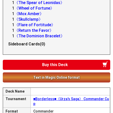
1
《The Spear of Leonidas》
1
《Wheel of Fortune》
1
《Mox Amber》
1
《Skullclamp》
1
《Flare of Fortitude》
1
《Return the Favor》
1
《The Dominion Bracelet》
Sideboard Cards(0)
Buy this Deck
Text in Magic Online format
Deck Name
Tournament
■Borderless■《Urza's Saga》 Commander Cu
p
Format
Commander