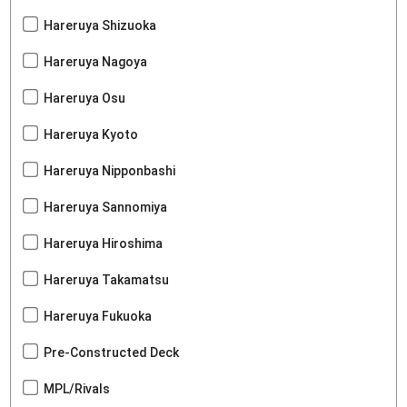
Hareruya Shizuoka
Hareruya Nagoya
Hareruya Osu
Hareruya Kyoto
Hareruya Nipponbashi
Hareruya Sannomiya
Hareruya Hiroshima
Hareruya Takamatsu
Hareruya Fukuoka
Pre-Constructed Deck
MPL/Rivals