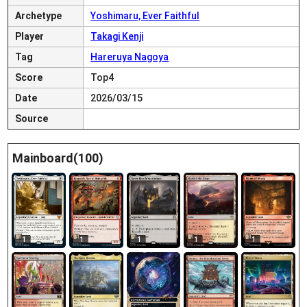
Archetype
Yoshimaru, Ever Faithful
Player
Takagi Kenji
Tag
Hareruya Nagoya
Score
Top4
Date
2026/03/15
Source
Mainboard(100)
1
1
1
1
1