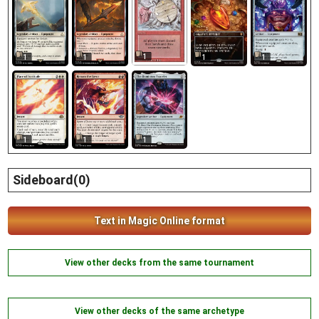
1
1
1
1
1
1
1
1
Sideboard(0)
Text in Magic Online format
View other decks from the same tournament
View other decks of the same archetype