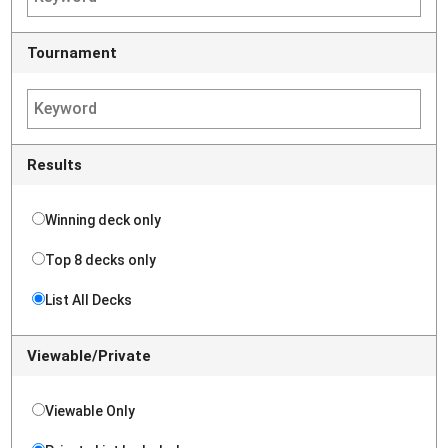
Tournament
Results
Winning deck only
Top 8 decks only
List All Decks
Viewable/Private
Viewable Only