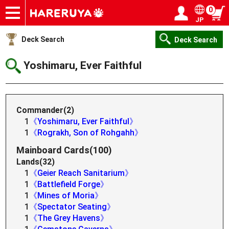
0
JP
Onlineshop
Articles
Deck Search
Sponsored Players
Shop Info
Event Schedule
Help
Contact
Login / Register
My page
Deck Search
Deck Search
Yoshimaru, Ever Faithful
Commander(2)
1
《Yoshimaru, Ever Faithful》
1
《Rograkh, Son of Rohgahh》
Mainboard Cards(100)
Lands(32)
1
《Geier Reach Sanitarium》
1
《Battlefield Forge》
1
《Mines of Moria》
1
《Spectator Seating》
1
《The Grey Havens》