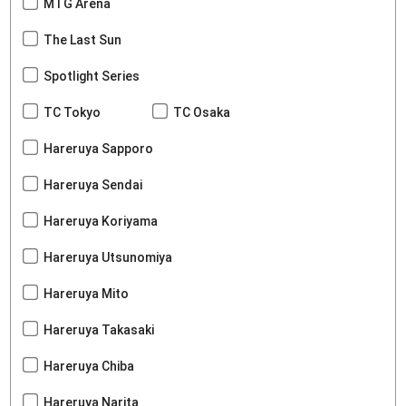
MTG Arena
The Last Sun
Spotlight Series
TC Tokyo
TC Osaka
Hareruya Sapporo
Hareruya Sendai
Hareruya Koriyama
Hareruya Utsunomiya
Hareruya Mito
Hareruya Takasaki
Hareruya Chiba
Hareruya Narita