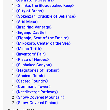
1
《Gemstone Caverns》
1
《Shinka, the Bloodsoaked Keep》
1
《City of Brass》
1
《Sokenzan, Crucible of Defiance》
1
《Arid Mesa》
1
《Inspiring Vantage》
1
《Eiganjo Castle》
1
《Eiganjo, Seat of the Empire》
1
《Mikokoro, Center of the Sea》
1
《Minas Tirith》
1
《Inventors' Fair》
1
《Plaza of Heroes》
1
《Sunbaked Canyon》
1
《Flagstones of Trokair》
1
《Ancient Tomb》
1
《Sacred Foundry》
1
《Command Tower》
1
《Needleverge Pathway》
2
《Snow-Covered Mountain》
7
《Snow-Covered Plains》