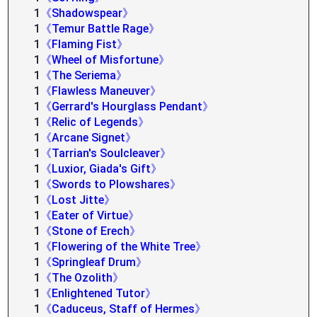
1
《Shadowspear》
1
《Temur Battle Rage》
1
《Flaming Fist》
1
《Wheel of Misfortune》
1
《The Seriema》
1
《Flawless Maneuver》
1
《Gerrard's Hourglass Pendant》
1
《Relic of Legends》
1
《Arcane Signet》
1
《Tarrian's Soulcleaver》
1
《Luxior, Giada's Gift》
1
《Swords to Plowshares》
1
《Lost Jitte》
1
《Eater of Virtue》
1
《Stone of Erech》
1
《Flowering of the White Tree》
1
《Springleaf Drum》
1
《The Ozolith》
1
《Enlightened Tutor》
1
《Caduceus, Staff of Hermes》