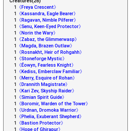
Creatures(26)
1
《Freya Crescent》
1
《Kassandra, Eagle Bearer》
1
《Ragavan, Nimble Pilferer》
1
《Senu, Keen-Eyed Protector》
1
《Norin the Wary》
1
《Zabaz, the Glimmerwasp》
1
《Magda, Brazen Outlaw》
1
《Rosnakht, Heir of Rohgahh》
1
《Stoneforge Mystic》
1
《Éowyn, Fearless Knight》
1
《Kediss, Emberclaw Familiar》
1
《Merry, Esquire of Rohan》
1
《Drannith Magistrate》
1
《Kari Zev, Skyship Raider》
1
《Simian Spirit Guide》
1
《Boromir, Warden of the Tower》
1
《Urdnan, Dromoka Warrior》
1
《Phelia, Exuberant Shepherd》
1
《Bastion Protector》
1
《Hope of Ghirapur》