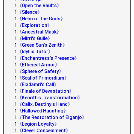
1
《Open the Vaults》
1
《Silence》
1
《Helm of the Gods》
1
《Exploration》
1
《Ancestral Mask》
1
《Mirri's Guile》
1
《Green Sun's Zenith》
1
《Idyllic Tutor》
1
《Enchantress's Presence》
1
《Ethereal Armor》
1
《Sphere of Safety》
1
《Seal of Primordium》
1
《Eladamri's Call》
1
《Finale of Devastation》
1
《Kenrith's Transformation》
1
《Calix, Destiny's Hand》
1
《Hallowed Haunting》
1
《The Restoration of Eiganjo》
1
《Legion Loyalty》
1
《Clever Concealment》