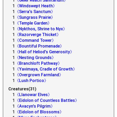
1
《Geier Reach Sanitarium》
1
《Windswept Heath》
1
《Serra's Sanctum》
1
《Sungrass Prairie》
1
《Temple Garden》
1
《Nykthos, Shrine to Nyx》
1
《Razorverge Thicket》
1
《Command Tower》
1
《Bountiful Promenade》
1
《Hall of Heliod's Generosity》
1
《Nesting Grounds》
1
《Branchloft Pathway》
1
《Yavimaya, Cradle of Growth》
1
《Overgrown Farmland》
1
《Lush Portico》
Creatures(31)
1
《Llanowar Elves》
1
《Eidolon of Countless Battles》
1
《Avacyn's Pilgrim》
1
《Eidolon of Blossoms》