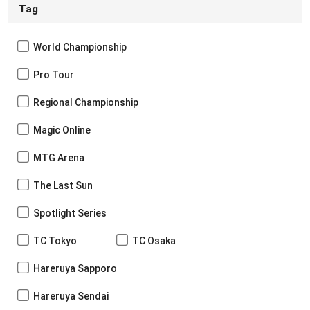
Tag
World Championship
Pro Tour
Regional Championship
Magic Online
MTG Arena
The Last Sun
Spotlight Series
TC Tokyo
TC Osaka
Hareruya Sapporo
Hareruya Sendai