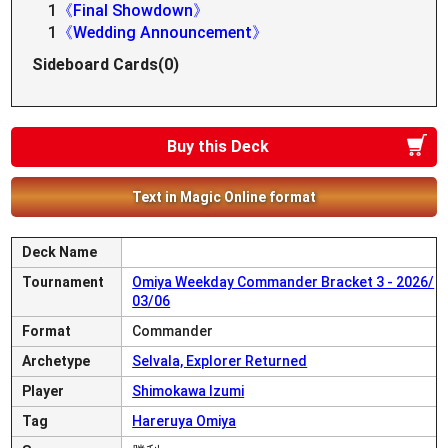
1
《Final Showdown》
1
《Wedding Announcement》
Sideboard Cards(0)
Buy this Deck
Text in Magic Online format
Deck Name
Tournament
Omiya Weekday Commander Bracket 3 - 2026/
03/06
Format
Commander
Archetype
Selvala, Explorer Returned
Player
Shimokawa Izumi
Tag
Hareruya Omiya