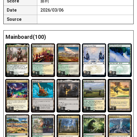
Score
勝利
Date
2026/03/06
Source
Mainboard(100)
1
1
1
7
7
1
1
1
1
1