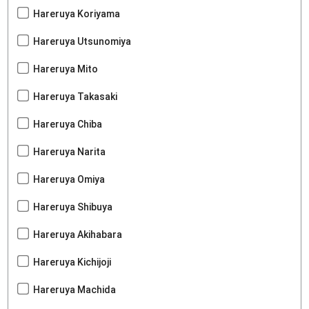
Hareruya Koriyama
Hareruya Utsunomiya
Hareruya Mito
Hareruya Takasaki
Hareruya Chiba
Hareruya Narita
Hareruya Omiya
Hareruya Shibuya
Hareruya Akihabara
Hareruya Kichijoji
Hareruya Machida