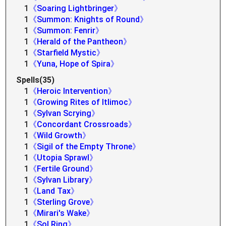
1
《Soaring Lightbringer》
1
《Summon: Knights of Round》
1
《Summon: Fenrir》
1
《Herald of the Pantheon》
1
《Starfield Mystic》
1
《Yuna, Hope of Spira》
Spells(35)
1
《Heroic Intervention》
1
《Growing Rites of Itlimoc》
1
《Sylvan Scrying》
1
《Concordant Crossroads》
1
《Wild Growth》
1
《Sigil of the Empty Throne》
1
《Utopia Sprawl》
1
《Fertile Ground》
1
《Sylvan Library》
1
《Land Tax》
1
《Sterling Grove》
1
《Mirari's Wake》
1
《Sol Ring》