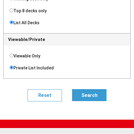
Top 8 decks only
List All Decks
Viewable/Private
Viewable Only
Private List Included
Site Map