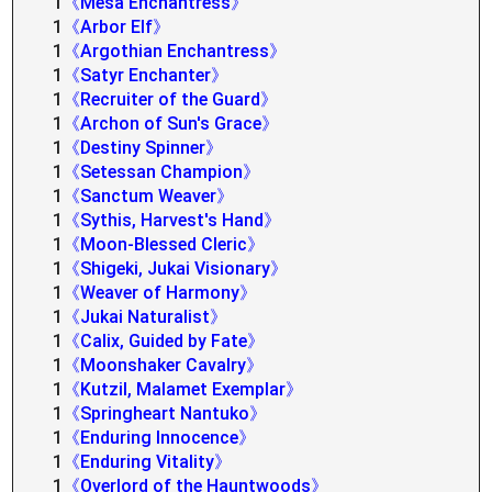
1
《Mesa Enchantress》
1
《Arbor Elf》
1
《Argothian Enchantress》
1
《Satyr Enchanter》
1
《Recruiter of the Guard》
1
《Archon of Sun's Grace》
1
《Destiny Spinner》
1
《Setessan Champion》
1
《Sanctum Weaver》
1
《Sythis, Harvest's Hand》
1
《Moon-Blessed Cleric》
1
《Shigeki, Jukai Visionary》
1
《Weaver of Harmony》
1
《Jukai Naturalist》
1
《Calix, Guided by Fate》
1
《Moonshaker Cavalry》
1
《Kutzil, Malamet Exemplar》
1
《Springheart Nantuko》
1
《Enduring Innocence》
1
《Enduring Vitality》
1
《Overlord of the Hauntwoods》