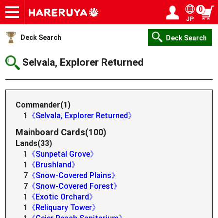
0
JP
Onlineshop
Articles
Deck Search
Sponsored Players
Shop Info
Event Schedule
Help
Contact
Login / Register
My page
Deck Search
Deck Search
Selvala, Explorer Returned
Commander(1)
1
《Selvala, Explorer Returned》
Mainboard Cards(100)
Lands(33)
1
《Sunpetal Grove》
1
《Brushland》
7
《Snow-Covered Plains》
7
《Snow-Covered Forest》
1
《Exotic Orchard》
1
《Reliquary Tower》