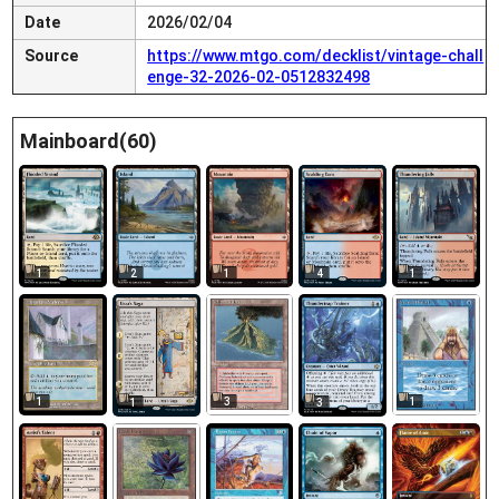
Date
2026/02/04
Source
https://www.mtgo.com/decklist/vintage-chall
enge-32-2026-02-0512832498
Mainboard(60)
1
2
1
4
1
1
3
1
1
3