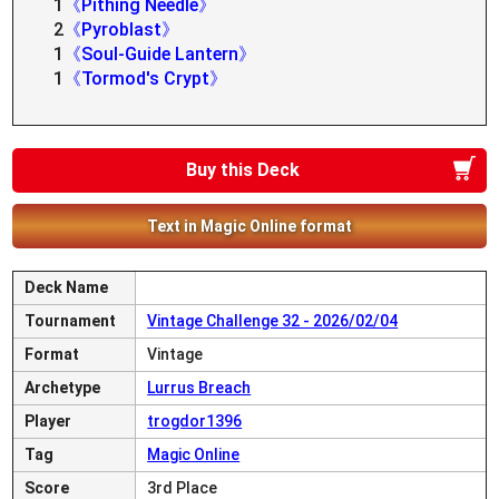
1
《Pithing Needle》
2
《Pyroblast》
1
《Soul-Guide Lantern》
1
《Tormod's Crypt》
Buy this Deck
Text in Magic Online format
Deck Name
Tournament
Vintage Challenge 32 - 2026/02/04
Format
Vintage
Archetype
Lurrus Breach
Player
trogdor1396
Tag
Magic Online
Score
3rd Place