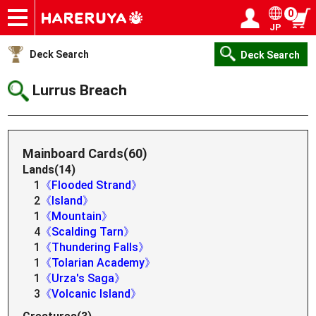
0
JP
Onlineshop
Articles
Deck Search
Sponsored Players
Shop Info
Event Schedule
Help
Contact
Login / Register
My page
Deck Search
Deck Search
Lurrus Breach
Mainboard Cards(60)
Lands(14)
1
《Flooded Strand》
2
《Island》
1
《Mountain》
4
《Scalding Tarn》
1
《Thundering Falls》
1
《Tolarian Academy》
1
《Urza's Saga》
3
《Volcanic Island》