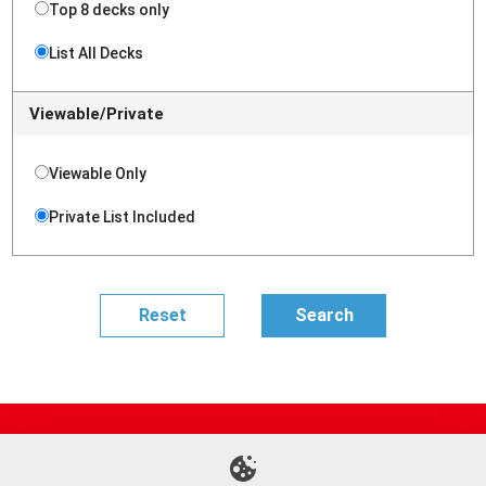
Top 8 decks only
List All Decks
Viewable/Private
Viewable Only
Private List Included
Site Map