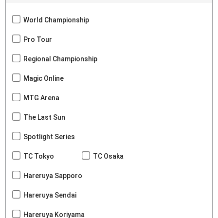
World Championship
Pro Tour
Regional Championship
Magic Online
MTG Arena
The Last Sun
Spotlight Series
TC Tokyo
TC Osaka
Hareruya Sapporo
Hareruya Sendai
Hareruya Koriyama