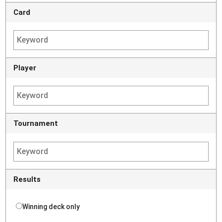
Card
Player
Tournament
Results
Winning deck only