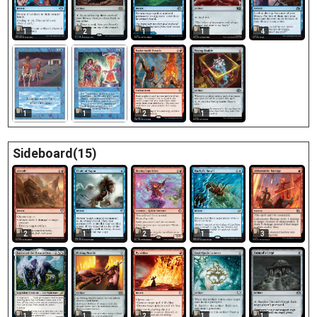
1
2
1
1
4
1
1
2
1
Sideboard(15)
3
2
1
2
1
1
1
2
1
1