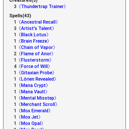
Creatures(3)
3
《Thundertrap Trainer》
Spells(43)
1
《Ancestral Recall》
3
《Artist's Talent》
1
《Black Lotus》
1
《Brain Freeze》
1
《Chain of Vapor》
2
《Flame of Anor》
1
《Flusterstorm》
4
《Force of Will》
1
《Gitaxian Probe》
1
《Lórien Revealed》
1
《Mana Crypt》
1
《Mana Vault》
1
《Mental Misstep》
1
《Merchant Scroll》
1
《Mox Emerald》
1
《Mox Jet》
1
《Mox Opal》