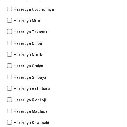
Hareruya Utsunomiya
Hareruya Mito
Hareruya Takasaki
Hareruya Chiba
Hareruya Narita
Hareruya Omiya
Hareruya Shibuya
Hareruya Akihabara
Hareruya Kichijoji
Hareruya Machida
Hareruya Kawasaki