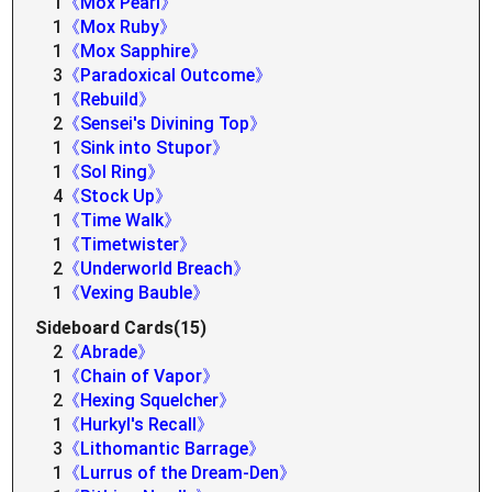
1
《Mox Pearl》
1
《Mox Ruby》
1
《Mox Sapphire》
3
《Paradoxical Outcome》
1
《Rebuild》
2
《Sensei's Divining Top》
1
《Sink into Stupor》
1
《Sol Ring》
4
《Stock Up》
1
《Time Walk》
1
《Timetwister》
2
《Underworld Breach》
1
《Vexing Bauble》
Sideboard Cards(15)
2
《Abrade》
1
《Chain of Vapor》
2
《Hexing Squelcher》
1
《Hurkyl's Recall》
3
《Lithomantic Barrage》
1
《Lurrus of the Dream-Den》