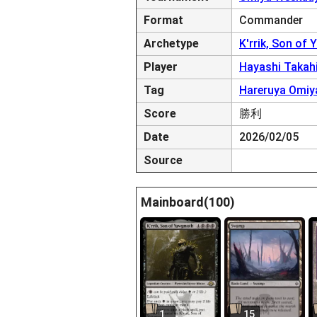
Format
Commander
Archetype
K'rrik, Son o
Player
Hayashi Takah
Tag
Hareruya Omiy
Score
勝利
Date
2026/02/05
Source
Mainboard(100)
1
15