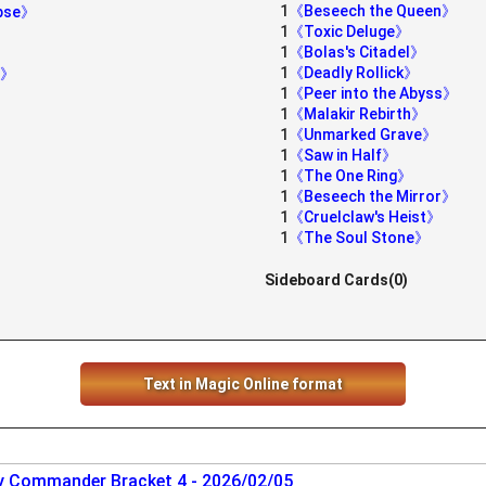
1
《Beseech the Queen》
ypse》
1
《Toxic Deluge》
1
《Bolas's Citadel》
1
《Deadly Rollick》
r》
1
《Peer into the Abyss》
》
1
《Malakir Rebirth》
1
《Unmarked Grave》
1
《Saw in Half》
1
《The One Ring》
1
《Beseech the Mirror》
1
《Cruelclaw's Heist》
1
《The Soul Stone》
Sideboard Cards(0)
Text in Magic Online format
 Commander Bracket 4 - 2026/02/05