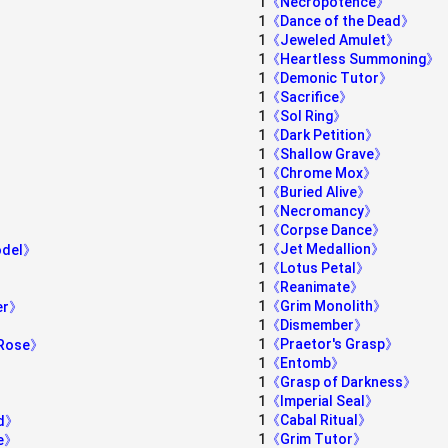
1
《Necropotence》
1
《Dance of the Dead》
1
《Jeweled Amulet》
1
《Heartless Summoning》
1
《Demonic Tutor》
1
《Sacrifice》
1
《Sol Ring》
1
《Dark Petition》
1
《Shallow Grave》
1
《Chrome Mox》
1
《Buried Alive》
1
《Necromancy》
1
《Corpse Dance》
1
《Jet Medallion》
odel》
1
《Lotus Petal》
1
《Reanimate》
1
《Grim Monolith》
ter》
1
《Dismember》
1
《Praetor's Grasp》
k Rose》
1
《Entomb》
1
《Grasp of Darkness》
1
《Imperial Seal》
1
《Cabal Ritual》
nd》
1
《Grim Tutor》
re》