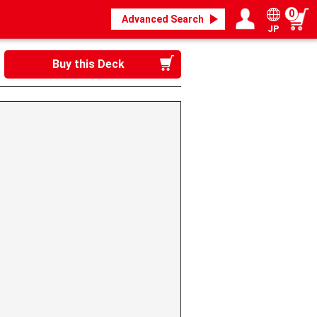
0
Advanced Search
JP
Login / Register
My page
Buy this Deck