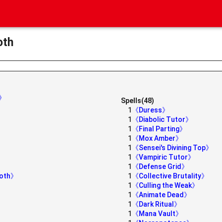
oth
h》
Spells(48)
1
《Duress》
1
《Diabolic Tutor》
1
《Final Parting》
1
《Mox Amber》
1
《Sensei's Divining Top》
1
《Vampiric Tutor》
1
《Defense Grid》
moth》
1
《Collective Brutality》
1
《Culling the Weak》
1
《Animate Dead》
》
1
《Dark Ritual》
1
《Mana Vault》