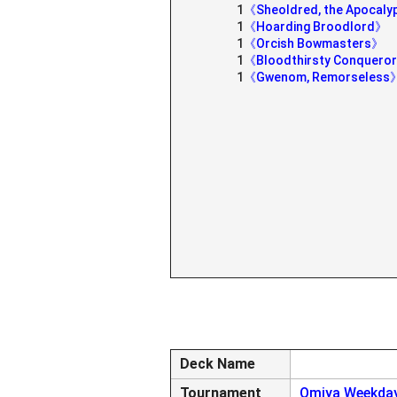
1
《Sheoldred, the Apocal
1
《Hoarding Broodlord》
1
《Orcish Bowmasters》
1
《Bloodthirsty Conquero
1
《Gwenom, Remorseless
Deck Name
Tournament
Omiya Weekday