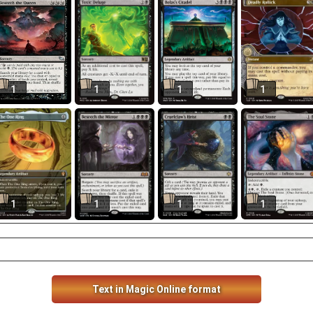
1
1
1
1
1
1
1
1
Text in Magic Online format