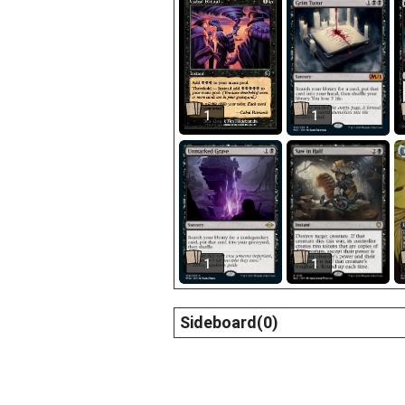
1
1
1
1
Sideboard(0)