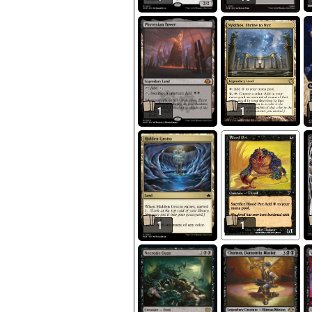
1
1
1
1