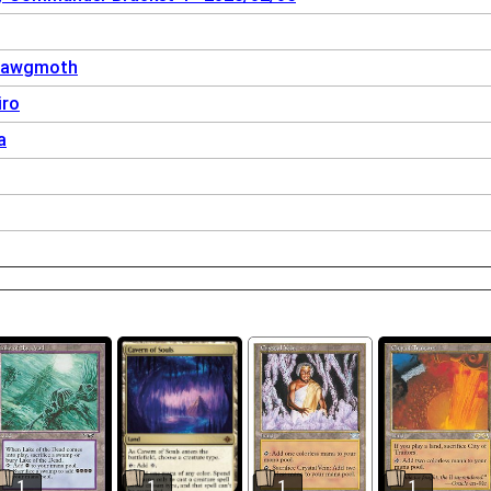
f Yawgmoth
iro
a
1
1
1
1