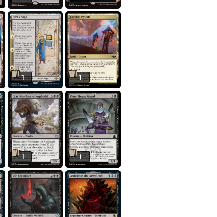
1
1
1
1