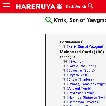
Deck Search
Onlineshop
Articles
Deck Search
Sponsored Players
Shop Info
Event Schedule
Help
Contact
K'rrik, Son of Yawgm
Commander(1)
1
《K'rrik, Son of Yawgmot
Mainboard Cards(100)
Lands(30)
15
《Swamp》
1
《Lake of the Dead》
1
《Cavern of Souls》
1
《Crystal Vein》
1
《City of Traitors》
1
《Urborg, Tomb of Yawg
1
《Ancient Tomb》
1
《Phyrexian Tower》
1
《Nykthos, Shrine to Nyx
1
《Gemstone Caverns》