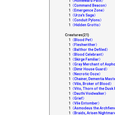
1
《Homeward Path》
1
《Command Beacon》
1
《Emergence Zone》
1
《Urza's Saga》
1
《Conduit Pylons》
1
《Hidden Grotto》
Creatures(21)
1
《Blood Pet》
1
《Fleshwrither》
1
《Balthor the Defiled》
1
《Blood Celebrant》
1
《Skirge Familiar》
1
《Gray Merchant of Asph
1
《Dimir House Guard》
1
《Necrotic Ooze》
1
《Chainer, Dementia Mas
1
《Vilis, Broker of Blood》
1
《Vito, Thorn of the Dus
1
《Dauthi Voidwalker》
1
《Grief》
1
《Vile Entomber》
1
《Asmodeus the Archfie
1
《Braids, Arisen Nightma