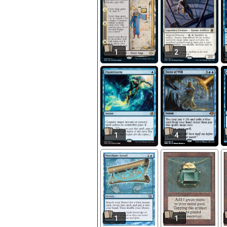
1
2
1
4
1
1