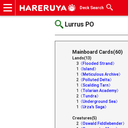
Deck Search
Onlineshop
Articles
Deck Search
Sponsored Players
Shop Info
Event Schedule
Help
Contact
Lurrus PO
Mainboard Cards(60)
Lands(13)
3
《Flooded Strand》
1
《Island》
1
《Meticulous Archive》
2
《Polluted Delta》
1
《Scalding Tarn》
1
《Tolarian Academy》
2
《Tundra》
1
《Underground Sea》
1
《Urza's Saga》
Creatures(5)
2
《Oswald Fiddlebender》