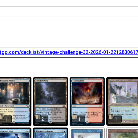
tgo.com/decklist/vintage-challenge-32-2026-01-221283061
1
2
1
1