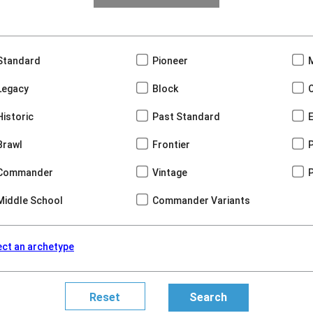
Standard
Pioneer
Legacy
Block
Historic
Past Standard
Brawl
Frontier
Commander
Vintage
Middle School
Commander Variants
ect an archetype