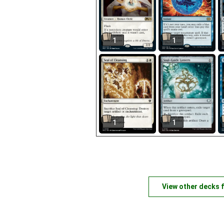
1
1
1
1
View other decks 