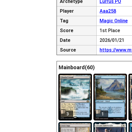
Archetype
Lurrus PO
Player
Aaa258
Tag
Magic Online
Score
1st Place
Date
2026/01/21
Source
https://www.m
Mainboard(60)
3
1