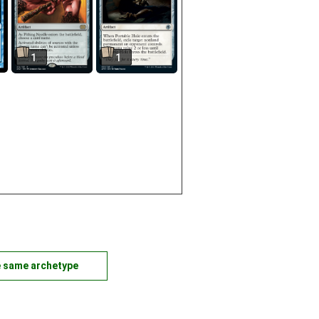
1
1
e same archetype