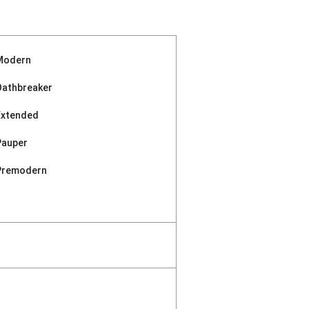
Modern
Oathbreaker
Extended
Pauper
Premodern