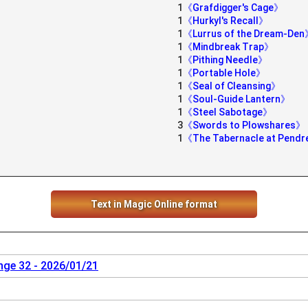
1
《Grafdigger's Cage》
1
《Hurkyl's Recall》
1
《Lurrus of the Dream-De
1
《Mindbreak Trap》
1
《Pithing Needle》
1
《Portable Hole》
1
《Seal of Cleansing》
1
《Soul-Guide Lantern》
1
《Steel Sabotage》
3
《Swords to Plowshares》
1
《The Tabernacle at Pendre
Text in Magic Online format
nge 32 - 2026/01/21