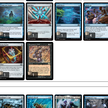
1
1
1
4
1
1