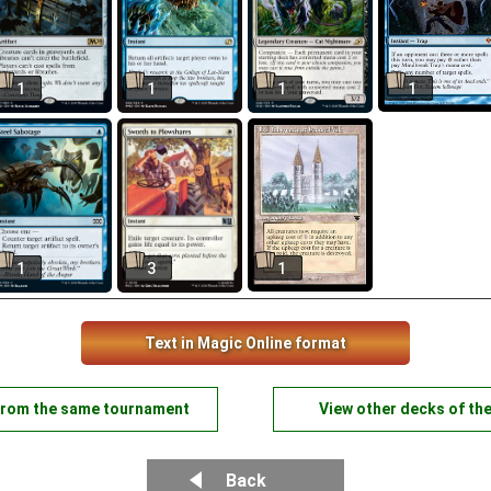
1
1
1
1
1
3
1
Text in Magic Online format
from the same tournament
View other decks of th
Back