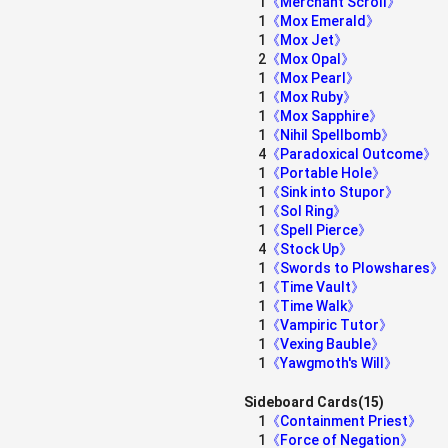
1
《Merchant Scroll》
1
《Mox Emerald》
1
《Mox Jet》
2
《Mox Opal》
1
《Mox Pearl》
1
《Mox Ruby》
1
《Mox Sapphire》
1
《Nihil Spellbomb》
4
《Paradoxical Outcome》
1
《Portable Hole》
1
《Sink into Stupor》
1
《Sol Ring》
1
《Spell Pierce》
4
《Stock Up》
1
《Swords to Plowshares》
1
《Time Vault》
1
《Time Walk》
1
《Vampiric Tutor》
1
《Vexing Bauble》
1
《Yawgmoth's Will》
Sideboard Cards(15)
1
《Containment Priest》
1
《Force of Negation》