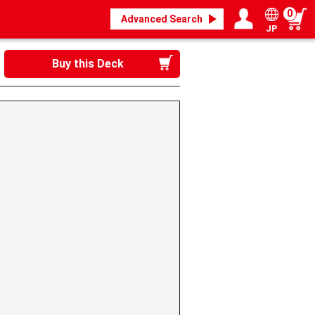
0
Advanced Search
JP
Login / Register
My page
Buy this Deck