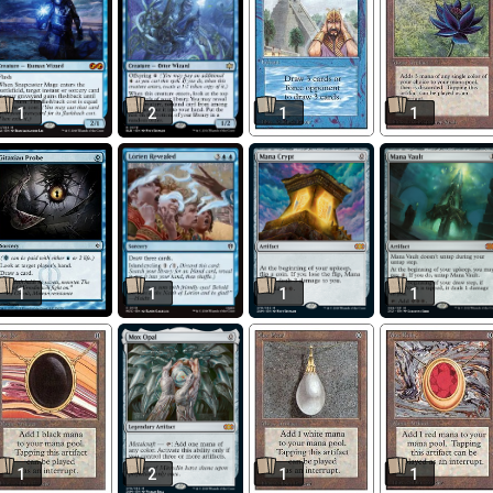
1
2
1
1
1
1
1
1
1
2
1
1