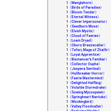
1
《Manglehorn》
1
《Birds of Paradise》
1
《Bloom Tender》
1
《Eternal Witness》
1
《Clever Impersonator》
1
《Seedborn Muse》
1
《Elvish Mystic》
1
《Cloud of Faeries》
1
《Loam Dryad》
1
《Oboro Breezecaller》
1
《Teferi, Mage of Zhalfir
1
《Loyal Apprentice》
1
《Biomancer's Familiar》
1
《Collector Ouphe》
1
《Jaspera Sentinel》
1
《Hullbreaker Horror》
1
《Faerie Mastermind》
1
《Delighted Halfling》
1
《Volatile Stormdrake》
1
《Sowing Mycospawn》
1
《Springheart Nantuko》
1
《Mockingbird》
1
《Valley Floodcaller》