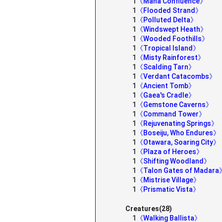
1
《Mana Confluence》
1
《Flooded Strand》
1
《Polluted Delta》
1
《Windswept Heath》
1
《Wooded Foothills》
1
《Tropical Island》
1
《Misty Rainforest》
1
《Scalding Tarn》
1
《Verdant Catacombs》
1
《Ancient Tomb》
1
《Gaea's Cradle》
1
《Gemstone Caverns》
1
《Command Tower》
1
《Rejuvenating Springs》
1
《Boseiju, Who Endures》
1
《Otawara, Soaring City》
1
《Plaza of Heroes》
1
《Shifting Woodland》
1
《Talon Gates of Madar
1
《Mistrise Village》
1
《Prismatic Vista》
Creatures(28)
1
《Walking Ballista》