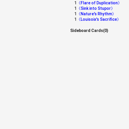
1
《Flare of Duplication》
1
《Sink into Stupor》
1
《Nature's Rhythm》
1
《Louisoix's Sacrifice》
Sideboard Cards(0)
》