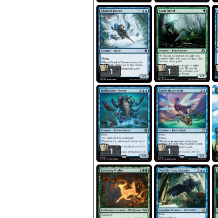
1
1
1
1