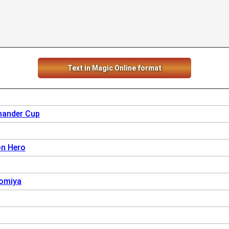
》
》
Text in Magic Online format
ander Cup
on Hero
omiya