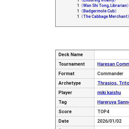
1
《Enduring Vitality》
1
《Wan Shi Tong, Librarian
1
《Badgermole Cub》
1
《The Cabbage Merchant
Deck Name
Tournament
Haresan Comm
Format
Commander
Archetype
Thrasios, Trit
Player
miki kaishu
Tag
Hareruya Sann
Score
TOP4
Date
2026/01/02