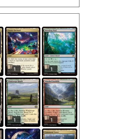
1
1
1
1