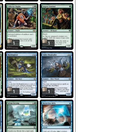
1
1
1
1