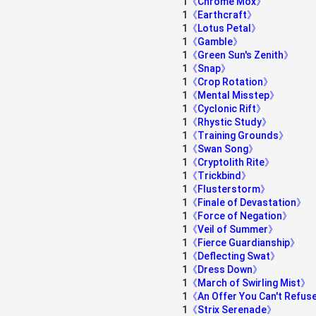
1
《Chrome Mox》
1
《Earthcraft》
1
《Lotus Petal》
1
《Gamble》
1
《Green Sun's Zenith》
1
《Snap》
1
《Crop Rotation》
1
《Mental Misstep》
1
《Cyclonic Rift》
1
《Rhystic Study》
1
《Training Grounds》
1
《Swan Song》
1
《Cryptolith Rite》
1
《Trickbind》
1
《Flusterstorm》
1
《Finale of Devastation》
1
《Force of Negation》
1
《Veil of Summer》
a》
1
《Fierce Guardianship》
1
《Deflecting Swat》
1
《Dress Down》
1
《March of Swirling Mist》
1
《An Offer You Can't Refu
1
《Strix Serenade》