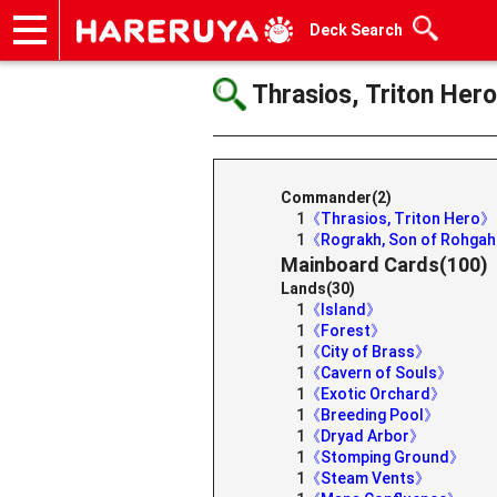
Deck Search
Onlineshop
Articles
Deck Search
Sponsored Players
Shop Info
Event Schedule
Help
Contact
Thrasios, Triton Hero
Commander(2)
1
《Thrasios, Triton Hero》
1
《Rograkh, Son of Rohga
Mainboard Cards(100)
Lands(30)
1
《Island》
1
《Forest》
1
《City of Brass》
1
《Cavern of Souls》
1
《Exotic Orchard》
1
《Breeding Pool》
1
《Dryad Arbor》
1
《Stomping Ground》
1
《Steam Vents》