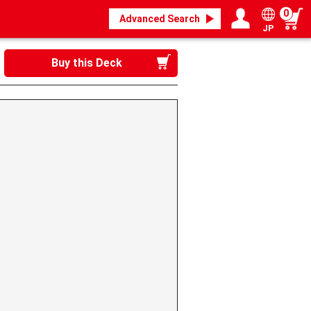
0
Advanced Search
JP
Login / Register
My page
Buy this Deck