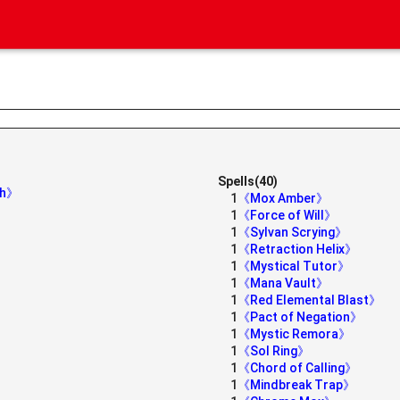
Spells(40)
hh》
1
《Mox Amber》
1
《Force of Will》
1
《Sylvan Scrying》
1
《Retraction Helix》
1
《Mystical Tutor》
1
《Mana Vault》
1
《Red Elemental Blast》
1
《Pact of Negation》
1
《Mystic Remora》
1
《Sol Ring》
1
《Chord of Calling》
1
《Mindbreak Trap》