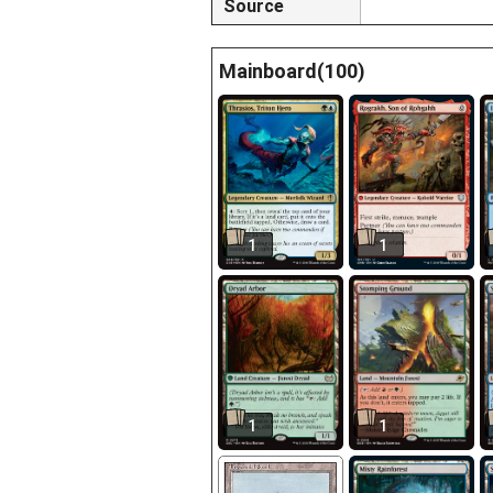
Source
Mainboard(100)
1
1
1
1