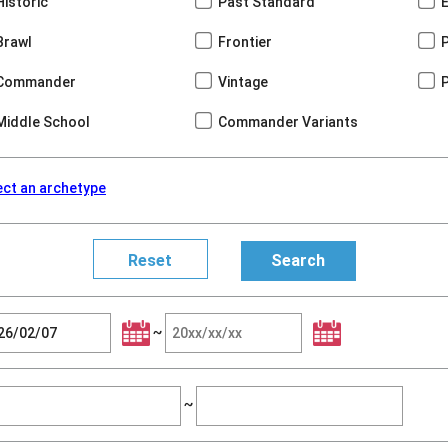
Historic
Past Standard
Brawl
Frontier
Commander
Vintage
Middle School
Commander Variants
ect an archetype
~
~