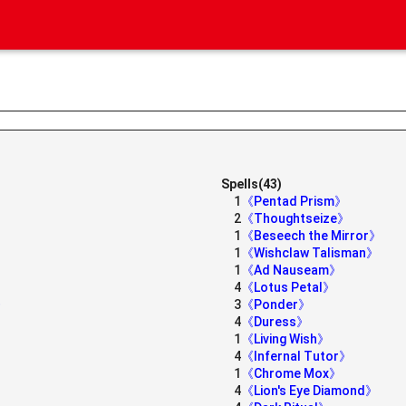
Spells(43)
1
《Pentad Prism》
2
《Thoughtseize》
1
《Beseech the Mirror》
1
《Wishclaw Talisman》
1
《Ad Nauseam》
4
《Lotus Petal》
》
3
《Ponder》
4
《Duress》
1
《Living Wish》
4
《Infernal Tutor》
1
《Chrome Mox》
4
《Lion's Eye Diamond》