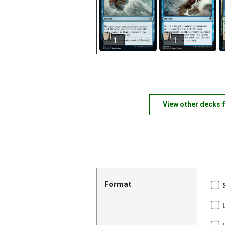
1
1
View other decks 
Format