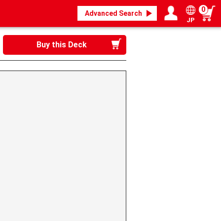
0
Advanced Search
JP
Login / Register
My page
Buy this Deck