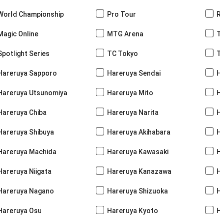
World Championship
Pro Tour
Magic Online
MTG Arena
Spotlight Series
TC Tokyo
Hareruya Sapporo
Hareruya Sendai
Hareruya Utsunomiya
Hareruya Mito
Hareruya Chiba
Hareruya Narita
Hareruya Shibuya
Hareruya Akihabara
H
Hareruya Machida
Hareruya Kawasaki
Hareruya Niigata
Hareruya Kanazawa
Hareruya Nagano
Hareruya Shizuoka
Hareruya Osu
Hareruya Kyoto