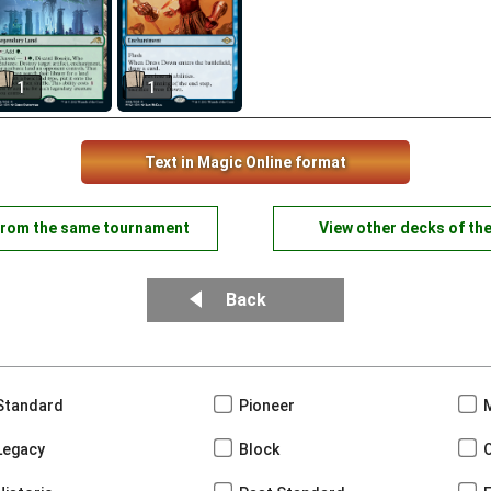
1
1
Text in Magic Online format
from the same tournament
View other decks of th
Back
Standard
Pioneer
Legacy
Block