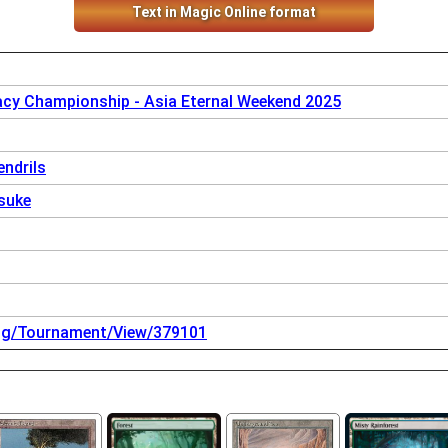
Text in Magic Online format
acy Championship - Asia Eternal Weekend 2025
ndrils
suke
.gg/Tournament/View/379101