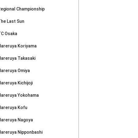
Regional Championship
The Last Sun
TC Osaka
Hareruya Koriyama
Hareruya Takasaki
Hareruya Omiya
areruya Kichijoji
Hareruya Yokohama
Hareruya Kofu
Hareruya Nagoya
Hareruya Nipponbashi