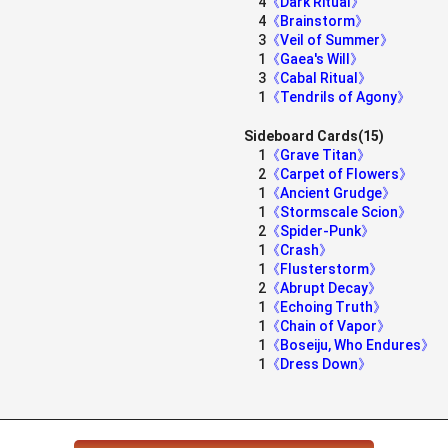
4
《Dark Ritual》
4
《Brainstorm》
3
《Veil of Summer》
1
《Gaea's Will》
3
《Cabal Ritual》
1
《Tendrils of Agony》
Sideboard Cards(15)
1
《Grave Titan》
2
《Carpet of Flowers》
1
《Ancient Grudge》
1
《Stormscale Scion》
2
《Spider-Punk》
1
《Crash》
1
《Flusterstorm》
2
《Abrupt Decay》
1
《Echoing Truth》
1
《Chain of Vapor》
1
《Boseiju, Who Endures》
1
《Dress Down》