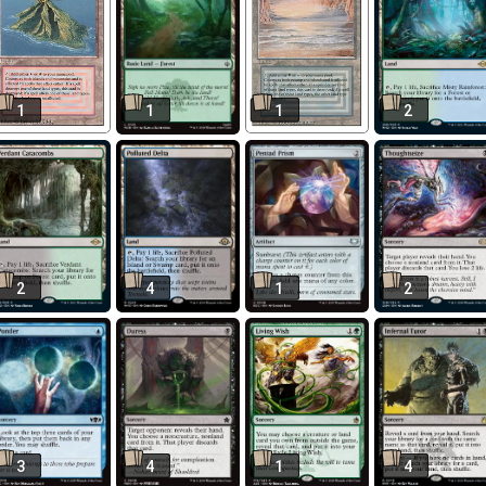
1
1
1
2
2
4
1
2
3
4
1
4