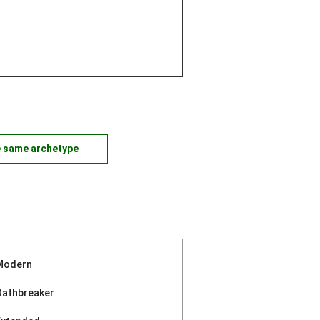
e same archetype
Modern
Oathbreaker