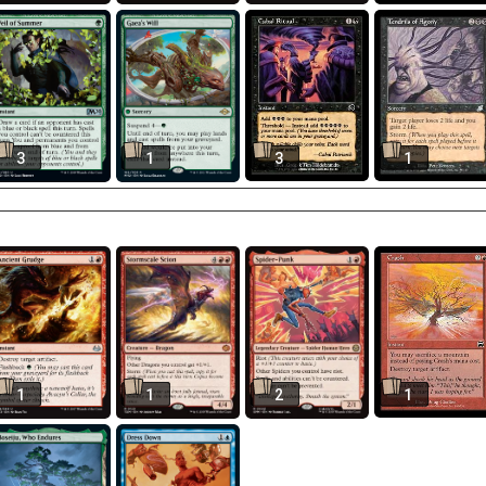
3
1
3
1
1
1
2
1