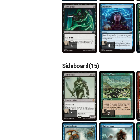
4
4
Sideboard(15)
1
2