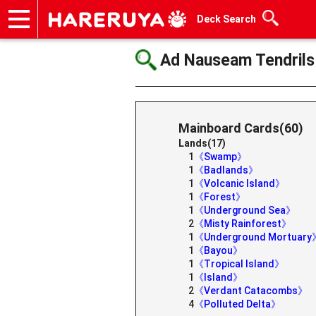
Deck Search
Onlineshop
Articles
Deck Search
Sponsored Players
Shop Info
Event Schedule
Help
Contact
Ad Nauseam Tendrils
Mainboard Cards(60)
Lands(17)
1
《Swamp》
1
《Badlands》
1
《Volcanic Island》
1
《Forest》
1
《Underground Sea》
2
《Misty Rainforest》
1
《Underground Mortuary
1
《Bayou》
1
《Tropical Island》
1
《Island》
2
《Verdant Catacombs》
4
《Polluted Delta》