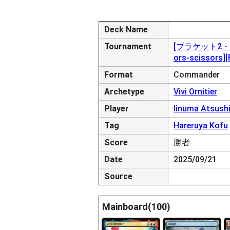
Deck Name
Tournament
[ブラケット2・3推奨]
ors-scissors][
Format
Commander
Archetype
Vivi Ornitier
Player
Iinuma Atsush
Tag
Hareruya Kofu
Score
勝者
Date
2025/09/21
Source
Mainboard(100)