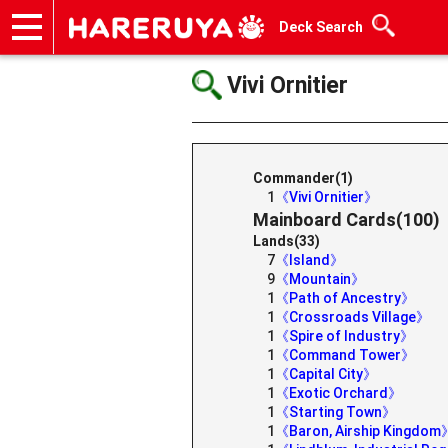
Deck Search
Onlineshop
Articles
Deck Search
Sponsored Players
Shop Info
Event Schedule
Help
Contact
Vivi Ornitier
Commander(1)
1
《Vivi Ornitier》
Mainboard Cards(100)
Lands(33)
7
《Island》
9
《Mountain》
1
《Path of Ancestry》
1
《Crossroads Village》
1
《Spire of Industry》
1
《Command Tower》
1
《Capital City》
1
《Exotic Orchard》
1
《Starting Town》
1
《Baron, Airship Kingdom