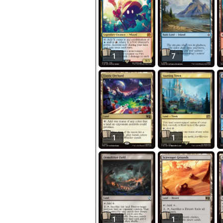
1
7
1
1
1
1