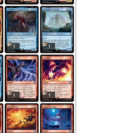
1
1
1
1