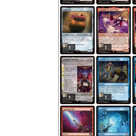
1
1
1
1