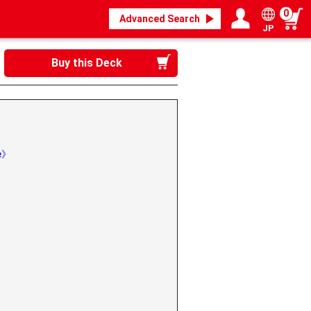
0
Advanced Search
JP
Login / Register
My page
Buy this Deck
se》