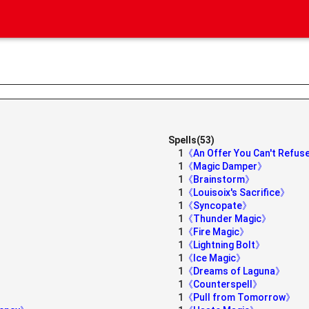
Spells(53)
1
《An Offer You Can't Refu
1
《Magic Damper》
1
《Brainstorm》
1
《Louisoix's Sacrifice》
1
《Syncopate》
1
《Thunder Magic》
1
《Fire Magic》
1
《Lightning Bolt》
1
《Ice Magic》
1
《Dreams of Laguna》
1
《Counterspell》
》
1
《Pull from Tomorrow》