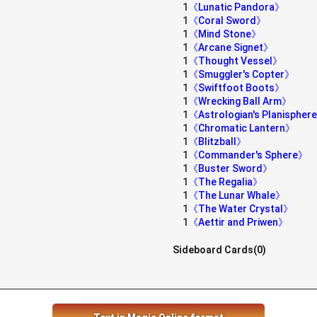
1
《Lunatic Pandora》
1
《Coral Sword》
1
《Mind Stone》
1
《Arcane Signet》
1
《Thought Vessel》
1
《Smuggler's Copter》
1
《Swiftfoot Boots》
1
《Wrecking Ball Arm》
1
《Astrologian's Planispher
1
《Chromatic Lantern》
1
《Blitzball》
1
《Commander's Sphere》
1
《Buster Sword》
1
《The Regalia》
1
《The Lunar Whale》
1
《The Water Crystal》
1
《Aettir and Priwen》
Sideboard Cards(0)