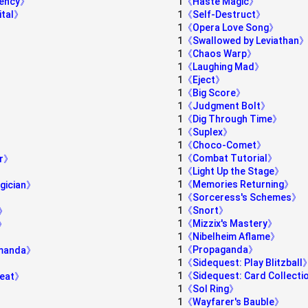
gency》
1
《Haste Magic》
ital》
1
《Self-Destruct》
1
《Opera Love Song》
1
《Swallowed by Leviathan
1
《Chaos Warp》
1
《Laughing Mad》
1
《Eject》
1
《Big Score》
1
《Judgment Bolt》
1
《Dig Through Time》
1
《Suplex》
1
《Choco-Comet》
1
《Combat Tutorial》
er》
1
《Light Up the Stage》
1
《Memories Returning》
agician》
1
《Sorceress's Schemes》
1
《Snort》
r》
1
《Mizzix's Mastery》
e》
1
《Nibelheim Aflame》
1
《Propaganda》
rmanda》
1
《Sidequest: Play Blitzball
1
《Sidequest: Card Collect
reat》
1
《Sol Ring》
1
《Wayfarer's Bauble》