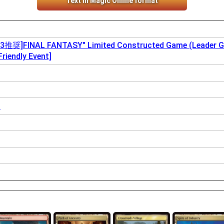
Text in Magic Online format
FINAL FANTASY" Limited Constructed Game (Leader Gam
Friendly Event]
i