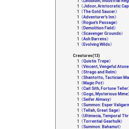
1
《Lindblum, Industrial Re
1
《Jidoor, Aristocratic Cap
1
《The Gold Saucer》
1
《Adventurer's Inn》
1
《Rogue's Passage》
1
《Demolition Field》
1
《Scavenger Grounds》
1
《Ash Barrens》
1
《Evolving Wilds》
Creatures(13)
1
《Quistis Trepe》
1
《Vincent, Vengeful Aton
1
《Strago and Relm》
1
《Shantotto, Tactician M
1
《Magic Pot》
1
《Cait Sith, Fortune Telle
1
《Gogo, Mysterious Mim
1
《Seifer Almasy》
1
《Summon: Esper Valiga
1
《Tellah, Great Sage》
1
《Ultimecia, Temporal Th
1
《Torrential Gearhulk》
1
《Summon: Bahamut》