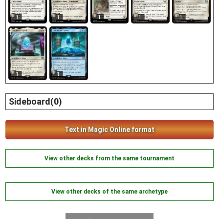
1
1
1
1
1
1
1
Sideboard(0)
Text in Magic Online format
View other decks from the same tournament
View other decks of the same archetype