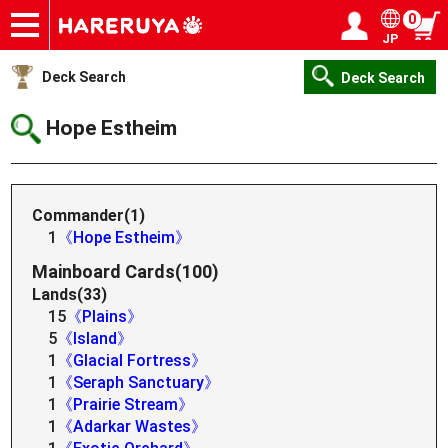
0
JP
Onlineshop
Articles
Deck Search
Sponsored Players
Shop Info
Event Schedule
Help
Contact
Login / Register
My page
Deck Search
Deck Search
Hope Estheim
Commander(1)
1
《Hope Estheim》
Mainboard Cards(100)
Lands(33)
15
《Plains》
5
《Island》
1
《Glacial Fortress》
1
《Seraph Sanctuary》
1
《Prairie Stream》
1
《Adarkar Wastes》