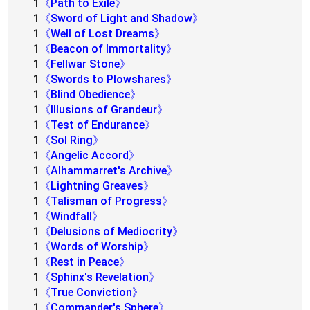
1
《Path to Exile》
1
《Sword of Light and Shadow》
1
《Well of Lost Dreams》
1
《Beacon of Immortality》
1
《Fellwar Stone》
1
《Swords to Plowshares》
1
《Blind Obedience》
1
《Illusions of Grandeur》
1
《Test of Endurance》
1
《Sol Ring》
1
《Angelic Accord》
1
《Alhammarret's Archive》
1
《Lightning Greaves》
1
《Talisman of Progress》
1
《Windfall》
1
《Delusions of Mediocrity》
1
《Words of Worship》
1
《Rest in Peace》
1
《Sphinx's Revelation》
1
《True Conviction》
1
《Commander's Sphere》