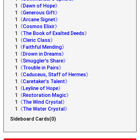
1
《Dawn of Hope》
1
《Generous Gift》
1
《Arcane Signet》
1
《Cosmos Elixir》
1
《The Book of Exalted Deeds》
1
《Cleric Class》
1
《Faithful Mending》
1
《Drown in Dreams》
1
《Smuggler's Share》
1
《Trouble in Pairs》
1
《Caduceus, Staff of Hermes》
1
《Caretaker's Talent》
1
《Leyline of Hope》
1
《Restoration Magic》
1
《The Wind Crystal》
1
《The Water Crystal》
Sideboard Cards(0)