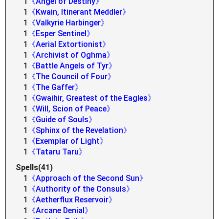
1
《Angel of Destiny》
1
《Kwain, Itinerant Meddler》
1
《Valkyrie Harbinger》
1
《Esper Sentinel》
1
《Aerial Extortionist》
1
《Archivist of Oghma》
1
《Battle Angels of Tyr》
1
《The Council of Four》
1
《The Gaffer》
1
《Gwaihir, Greatest of the Eagles》
1
《Will, Scion of Peace》
1
《Guide of Souls》
1
《Sphinx of the Revelation》
1
《Exemplar of Light》
1
《Tataru Taru》
Spells(41)
1
《Approach of the Second Sun》
1
《Authority of the Consuls》
1
《Aetherflux Reservoir》
1
《Arcane Denial》