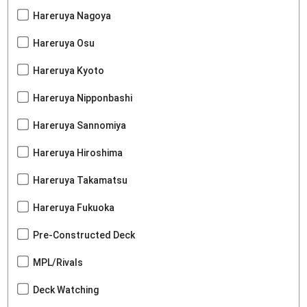
Hareruya Nagoya
Hareruya Osu
Hareruya Kyoto
Hareruya Nipponbashi
Hareruya Sannomiya
Hareruya Hiroshima
Hareruya Takamatsu
Hareruya Fukuoka
Pre-Constructed Deck
MPL/Rivals
Deck Watching