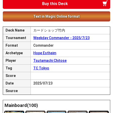
Buy this Deck
Text in Magic Online format
Deck Name
カードショップ竹内
Tournament
Weekday Commander - 2025/7/23
Format
Commander
Archetype
Hope Estheim
Player
Tsutamachi Chitose
Tag
TC Tokyo
Score
Date
2025/07/23
Source
Mainboard(100)