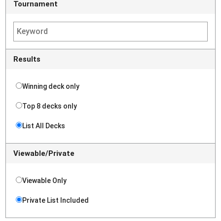
Tournament
Results
Winning deck only
Top 8 decks only
List All Decks
Viewable/Private
Viewable Only
Private List Included