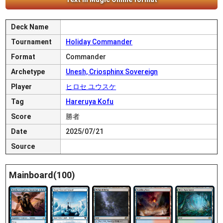
Deck Name
Tournament
Holiday Commander
Format
Commander
Archetype
Unesh, Criosphinx Sovereign
Player
ヒロセ ユウスケ
Tag
Hareruya Kofu
Score
勝者
Date
2025/07/21
Source
Mainboard(100)