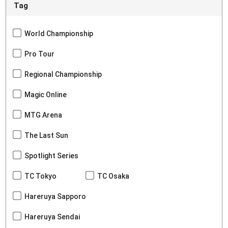
Tag
World Championship
Pro Tour
Regional Championship
Magic Online
MTG Arena
The Last Sun
Spotlight Series
TC Tokyo
TC Osaka
Hareruya Sapporo
Hareruya Sendai