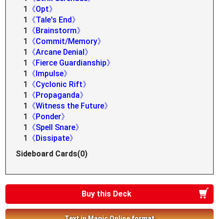
1
《Opt》
1
《Tale's End》
1
《Brainstorm》
1
《Commit/Memory》
1
《Arcane Denial》
1
《Fierce Guardianship》
1
《Impulse》
1
《Cyclonic Rift》
1
《Propaganda》
1
《Witness the Future》
1
《Ponder》
1
《Spell Snare》
1
《Dissipate》
Sideboard Cards(0)
Buy this Deck
Text in Magic Online format