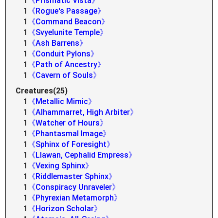
1
《Prismatic Vista》
1
《Rogue's Passage》
1
《Command Beacon》
1
《Svyelunite Temple》
1
《Ash Barrens》
1
《Conduit Pylons》
1
《Path of Ancestry》
1
《Cavern of Souls》
Creatures(25)
1
《Metallic Mimic》
1
《Alhammarret, High Arbiter》
1
《Watcher of Hours》
1
《Phantasmal Image》
1
《Sphinx of Foresight》
1
《Llawan, Cephalid Empress》
1
《Vexing Sphinx》
1
《Riddlemaster Sphinx》
1
《Conspiracy Unraveler》
1
《Phyrexian Metamorph》
1
《Horizon Scholar》