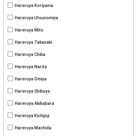
Hareruya Koriyama
Hareruya Utsunomiya
Hareruya Mito
Hareruya Takasaki
Hareruya Chiba
Hareruya Narita
Hareruya Omiya
Hareruya Shibuya
Hareruya Akihabara
Hareruya Kichijoji
Hareruya Machida