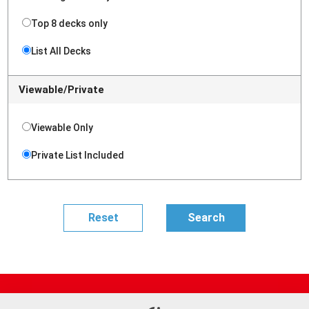
Top 8 decks only
List All Decks
Viewable/Private
Viewable Only
Private List Included
Site Map