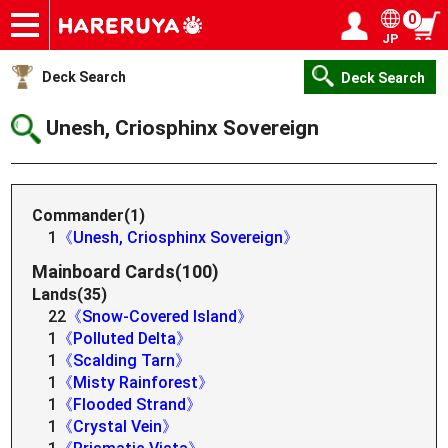
0
JP
Onlineshop
Articles
Deck Search
Sponsored Players
Shop Info
Event Schedule
Help
Contact
Login / Register
My page
Deck Search
Deck Search
Unesh, Criosphinx Sovereign
Commander(1)
1
《Unesh, Criosphinx Sovereign》
Mainboard Cards(100)
Lands(35)
22
《Snow-Covered Island》
1
《Polluted Delta》
1
《Scalding Tarn》
1
《Misty Rainforest》
1
《Flooded Strand》
1
《Crystal Vein》