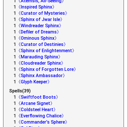
1
《Atemsis, All-Seeing》
1
《Inspired Sphinx》
1
《Curator of Mysteries》
1
《Sphinx of Jwar Isle》
1
《Windreader Sphinx》
1
《Defiler of Dreams》
1
《Ominous Sphinx》
1
《Curator of Destinies》
1
《Sphinx of Enlightenment》
1
《Marauding Sphinx》
1
《Cloudreader Sphinx》
1
《Sphinx of Forgotten Lore》
1
《Sphinx Ambassador》
1
《Glyph Keeper》
Spells(39)
1
《Swiftfoot Boots》
1
《Arcane Signet》
1
《Coldsteel Heart》
1
《Everflowing Chalice》
1
《Commander's Sphere》