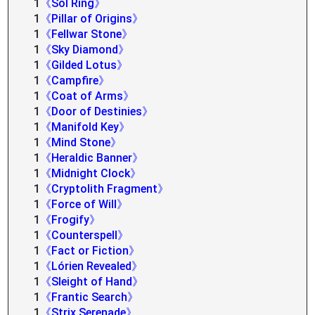
1
《Sol Ring》
1
《Pillar of Origins》
1
《Fellwar Stone》
1
《Sky Diamond》
1
《Gilded Lotus》
1
《Campfire》
1
《Coat of Arms》
1
《Door of Destinies》
1
《Manifold Key》
1
《Mind Stone》
1
《Heraldic Banner》
1
《Midnight Clock》
1
《Cryptolith Fragment》
1
《Force of Will》
1
《Frogify》
1
《Counterspell》
1
《Fact or Fiction》
1
《Lórien Revealed》
1
《Sleight of Hand》
1
《Frantic Search》
1
《Strix Serenade》