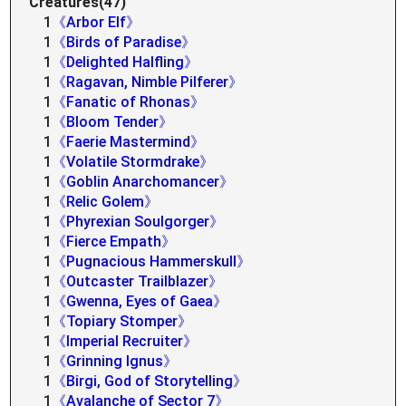
Creatures(47)
1
《Arbor Elf》
1
《Birds of Paradise》
1
《Delighted Halfling》
1
《Ragavan, Nimble Pilferer》
1
《Fanatic of Rhonas》
1
《Bloom Tender》
1
《Faerie Mastermind》
1
《Volatile Stormdrake》
1
《Goblin Anarchomancer》
1
《Relic Golem》
1
《Phyrexian Soulgorger》
1
《Fierce Empath》
1
《Pugnacious Hammerskull》
1
《Outcaster Trailblazer》
1
《Gwenna, Eyes of Gaea》
1
《Topiary Stomper》
1
《Imperial Recruiter》
1
《Grinning Ignus》
1
《Birgi, God of Storytelling》
1
《Avalanche of Sector 7》