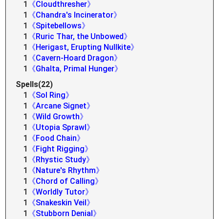
1
《Cloudthresher》
1
《Chandra's Incinerator》
1
《Spitebellows》
1
《Ruric Thar, the Unbowed》
1
《Herigast, Erupting Nullkite》
1
《Cavern-Hoard Dragon》
1
《Ghalta, Primal Hunger》
Spells(22)
1
《Sol Ring》
1
《Arcane Signet》
1
《Wild Growth》
1
《Utopia Sprawl》
1
《Food Chain》
1
《Fight Rigging》
1
《Rhystic Study》
1
《Nature's Rhythm》
1
《Chord of Calling》
1
《Worldly Tutor》
1
《Snakeskin Veil》
1
《Stubborn Denial》