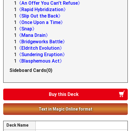
1
《An Offer You Can't Refuse》
1
《Rapid Hybridization》
1
《Slip Out the Back》
1
《Once Upon a Time》
1
《Snap》
1
《Mana Drain》
1
《Bridgeworks Battle》
1
《Eldritch Evolution》
1
《Sundering Eruption》
1
《Blasphemous Act》
Sideboard Cards(0)
Buy this Deck
Text in Magic Online format
Deck Name