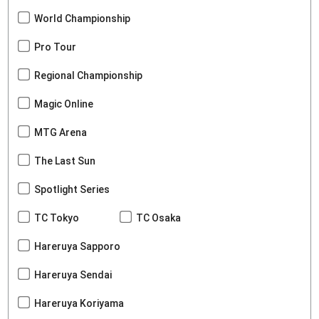
World Championship
Pro Tour
Regional Championship
Magic Online
MTG Arena
The Last Sun
Spotlight Series
TC Tokyo
TC Osaka
Hareruya Sapporo
Hareruya Sendai
Hareruya Koriyama