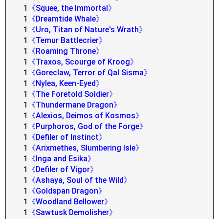
1
《Squee, the Immortal》
1
《Dreamtide Whale》
1
《Uro, Titan of Nature's Wrath》
1
《Temur Battlecrier》
1
《Roaming Throne》
1
《Traxos, Scourge of Kroog》
1
《Goreclaw, Terror of Qal Sisma》
1
《Nylea, Keen-Eyed》
1
《The Foretold Soldier》
1
《Thundermane Dragon》
1
《Alexios, Deimos of Kosmos》
1
《Purphoros, God of the Forge》
1
《Defiler of Instinct》
1
《Arixmethes, Slumbering Isle》
1
《Inga and Esika》
1
《Defiler of Vigor》
1
《Ashaya, Soul of the Wild》
1
《Goldspan Dragon》
1
《Woodland Bellower》
1
《Sawtusk Demolisher》