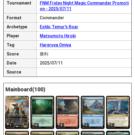
Tournament
FNM Friday Night Magic Commander Promoti
on - 2025/07/11
Format
Commander
Archetype
Eshki, Temur's Roar
Player
Matsumoto Hiroki
Tag
Hareruya Omiya
Score
勝利
Date
2025/07/11
Source
Mainboard(100)
1
3
3
1
1