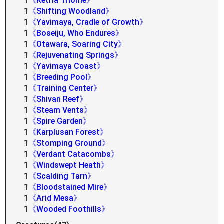
1
《Ketria Triome》
1
《Shifting Woodland》
1
《Yavimaya, Cradle of Growth》
1
《Boseiju, Who Endures》
1
《Otawara, Soaring City》
1
《Rejuvenating Springs》
1
《Yavimaya Coast》
1
《Breeding Pool》
1
《Training Center》
1
《Shivan Reef》
1
《Steam Vents》
1
《Spire Garden》
1
《Karplusan Forest》
1
《Stomping Ground》
1
《Verdant Catacombs》
1
《Windswept Heath》
1
《Scalding Tarn》
1
《Bloodstained Mire》
1
《Arid Mesa》
1
《Wooded Foothills》