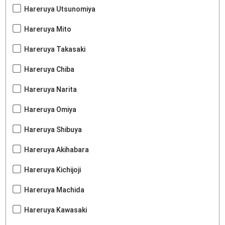
Hareruya Utsunomiya
Hareruya Mito
Hareruya Takasaki
Hareruya Chiba
Hareruya Narita
Hareruya Omiya
Hareruya Shibuya
Hareruya Akihabara
Hareruya Kichijoji
Hareruya Machida
Hareruya Kawasaki