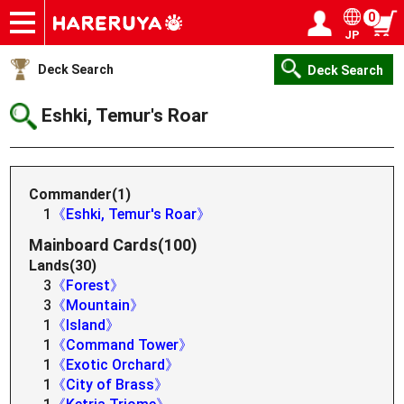
0
JP
Onlineshop
Articles
Deck Search
Sponsored Players
Shop Info
Event Schedule
Help
Contact
Login / Register
My page
Deck Search
Deck Search
Eshki, Temur's Roar
Commander(1)
1
《Eshki, Temur's Roar》
Mainboard Cards(100)
Lands(30)
3
《Forest》
3
《Mountain》
1
《Island》
1
《Command Tower》
1
《Exotic Orchard》
1
《City of Brass》