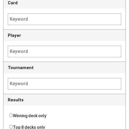
Card
Player
Tournament
Results
Winning deck only
Top 8 decks only