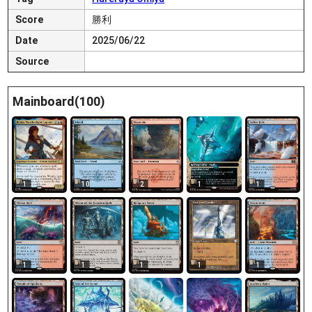
Score
勝利
Date
2025/06/22
Source
Mainboard(100)
1
10
2
1
1
1
1
1
1
1