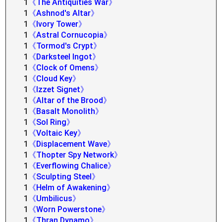
1
《The Antiquities War》
1
《Ashnod's Altar》
1
《Ivory Tower》
1
《Astral Cornucopia》
1
《Tormod's Crypt》
1
《Darksteel Ingot》
1
《Clock of Omens》
1
《Cloud Key》
1
《Izzet Signet》
1
《Altar of the Brood》
1
《Basalt Monolith》
1
《Sol Ring》
1
《Voltaic Key》
1
《Displacement Wave》
1
《Thopter Spy Network》
1
《Everflowing Chalice》
1
《Sculpting Steel》
1
《Helm of Awakening》
1
《Umbilicus》
1
《Worn Powerstone》
1
《Thran Dynamo》