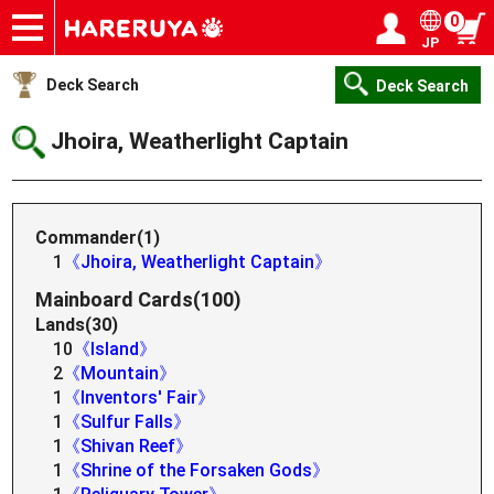
0
JP
Onlineshop
Articles
Deck Search
Sponsored Players
Shop Info
Event Schedule
Help
Contact
Login / Register
My page
Deck Search
Deck Search
Jhoira, Weatherlight Captain
Commander(1)
1
《Jhoira, Weatherlight Captain》
Mainboard Cards(100)
Lands(30)
10
《Island》
2
《Mountain》
1
《Inventors' Fair》
1
《Sulfur Falls》
1
《Shivan Reef》
1
《Shrine of the Forsaken Gods》