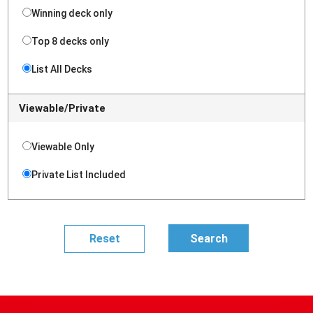
Winning deck only
Top 8 decks only
List All Decks
Viewable/Private
Viewable Only
Private List Included