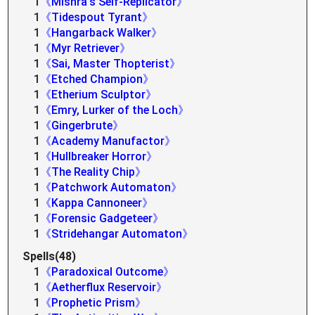
1
《Mishra's Self-Replicator》
1
《Tidespout Tyrant》
1
《Hangarback Walker》
1
《Myr Retriever》
1
《Sai, Master Thopterist》
1
《Etched Champion》
1
《Etherium Sculptor》
1
《Emry, Lurker of the Loch》
1
《Gingerbrute》
1
《Academy Manufactor》
1
《Hullbreaker Horror》
1
《The Reality Chip》
1
《Patchwork Automaton》
1
《Kappa Cannoneer》
1
《Forensic Gadgeteer》
1
《Stridehangar Automaton》
Spells(48)
1
《Paradoxical Outcome》
1
《Aetherflux Reservoir》
1
《Prophetic Prism》