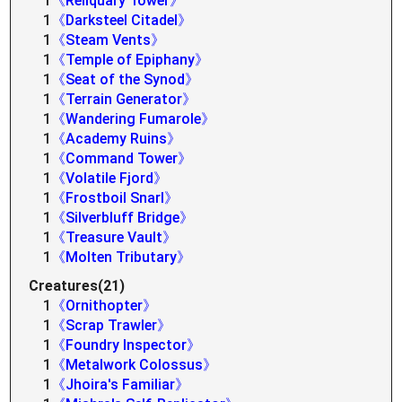
1
《Reliquary Tower》
1
《Darksteel Citadel》
1
《Steam Vents》
1
《Temple of Epiphany》
1
《Seat of the Synod》
1
《Terrain Generator》
1
《Wandering Fumarole》
1
《Academy Ruins》
1
《Command Tower》
1
《Volatile Fjord》
1
《Frostboil Snarl》
1
《Silverbluff Bridge》
1
《Treasure Vault》
1
《Molten Tributary》
Creatures(21)
1
《Ornithopter》
1
《Scrap Trawler》
1
《Foundry Inspector》
1
《Metalwork Colossus》
1
《Jhoira's Familiar》