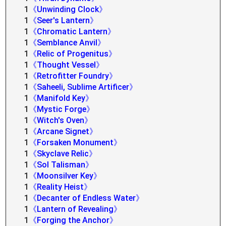
1
《Unwinding Clock》
1
《Seer's Lantern》
1
《Chromatic Lantern》
1
《Semblance Anvil》
1
《Relic of Progenitus》
1
《Thought Vessel》
1
《Retrofitter Foundry》
1
《Saheeli, Sublime Artificer》
1
《Manifold Key》
1
《Mystic Forge》
1
《Witch's Oven》
1
《Arcane Signet》
1
《Forsaken Monument》
1
《Skyclave Relic》
1
《Sol Talisman》
1
《Moonsilver Key》
1
《Reality Heist》
1
《Decanter of Endless Water》
1
《Lantern of Revealing》
1
《Forging the Anchor》