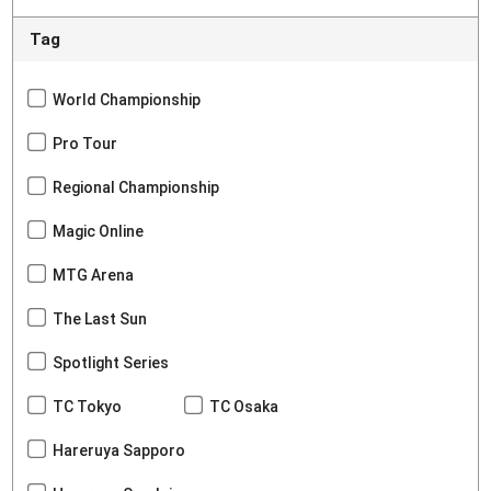
Tag
World Championship
Pro Tour
Regional Championship
Magic Online
MTG Arena
The Last Sun
Spotlight Series
TC Tokyo
TC Osaka
Hareruya Sapporo