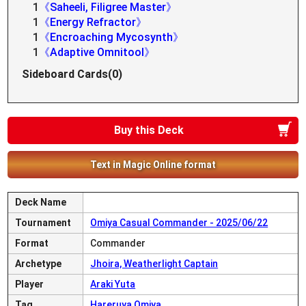
1
《Saheeli, Filigree Master》
1
《Energy Refractor》
1
《Encroaching Mycosynth》
1
《Adaptive Omnitool》
Sideboard Cards(0)
Buy this Deck
Text in Magic Online format
Deck Name
Tournament
Omiya Casual Commander - 2025/06/22
Format
Commander
Archetype
Jhoira, Weatherlight Captain
Player
Araki Yuta
Tag
Hareruya Omiya