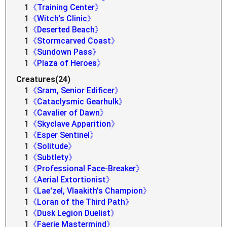
1
《Training Center》
1
《Witch's Clinic》
1
《Deserted Beach》
1
《Stormcarved Coast》
1
《Sundown Pass》
1
《Plaza of Heroes》
Creatures(24)
1
《Sram, Senior Edificer》
1
《Cataclysmic Gearhulk》
1
《Cavalier of Dawn》
1
《Skyclave Apparition》
1
《Esper Sentinel》
1
《Solitude》
1
《Subtlety》
1
《Professional Face-Breaker》
1
《Aerial Extortionist》
1
《Lae'zel, Vlaakith's Champion》
1
《Loran of the Third Path》
1
《Dusk Legion Duelist》
1
《Faerie Mastermind》