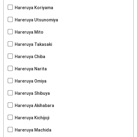
Hareruya Koriyama
Hareruya Utsunomiya
Hareruya Mito
Hareruya Takasaki
Hareruya Chiba
Hareruya Narita
Hareruya Omiya
Hareruya Shibuya
Hareruya Akihabara
Hareruya Kichijoji
Hareruya Machida