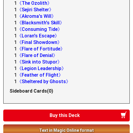
1
《The Ozolith》
1
《Sejiri Shelter》
1
《Akroma's Will》
1
《Blacksmith's Skill》
1
《Consuming Tide》
1
《Loran's Escape》
1
《Final Showdown》
1
《Flare of Fortitude》
1
《Flare of Denial》
1
《Sink into Stupor》
1
《Legion Leadership》
1
《Feather of Flight》
1
《Sheltered by Ghosts》
Sideboard Cards(0)
Buy this Deck
Text in Magic Online format