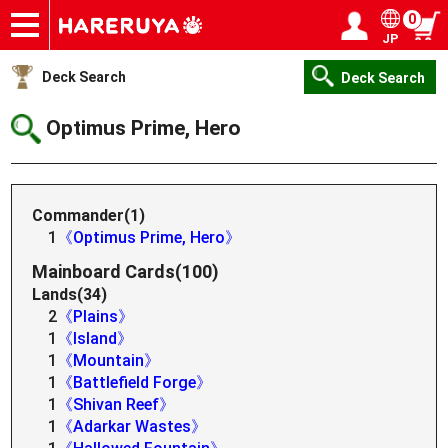
0
JP
Onlineshop
Articles
Deck Search
Sponsored Players
Shop Info
Event Schedule
Help
Contact
Login / Register
My page
Deck Search
Deck Search
Optimus Prime, Hero
Commander(1)
1
《Optimus Prime, Hero》
Mainboard Cards(100)
Lands(34)
2
《Plains》
1
《Island》
1
《Mountain》
1
《Battlefield Forge》
1
《Shivan Reef》
1
《Adarkar Wastes》