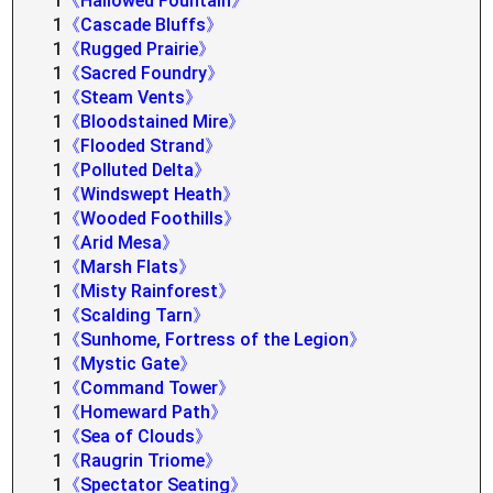
1
《Hallowed Fountain》
1
《Cascade Bluffs》
1
《Rugged Prairie》
1
《Sacred Foundry》
1
《Steam Vents》
1
《Bloodstained Mire》
1
《Flooded Strand》
1
《Polluted Delta》
1
《Windswept Heath》
1
《Wooded Foothills》
1
《Arid Mesa》
1
《Marsh Flats》
1
《Misty Rainforest》
1
《Scalding Tarn》
1
《Sunhome, Fortress of the Legion》
1
《Mystic Gate》
1
《Command Tower》
1
《Homeward Path》
1
《Sea of Clouds》
1
《Raugrin Triome》
1
《Spectator Seating》