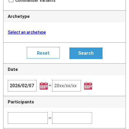
Commander Variants
Archetype
Select an archetype
Date
~
Participants
~