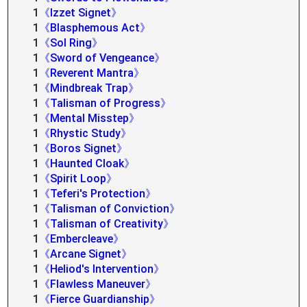
1
《Izzet Signet》
1
《Blasphemous Act》
1
《Sol Ring》
1
《Sword of Vengeance》
1
《Reverent Mantra》
1
《Mindbreak Trap》
1
《Talisman of Progress》
1
《Mental Misstep》
1
《Rhystic Study》
1
《Boros Signet》
1
《Haunted Cloak》
1
《Spirit Loop》
1
《Teferi's Protection》
1
《Talisman of Conviction》
1
《Talisman of Creativity》
1
《Embercleave》
1
《Arcane Signet》
1
《Heliod's Intervention》
1
《Flawless Maneuver》
1
《Fierce Guardianship》