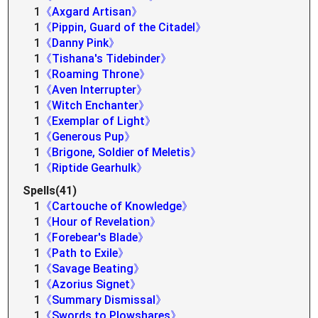
1
《Axgard Artisan》
1
《Pippin, Guard of the Citadel》
1
《Danny Pink》
1
《Tishana's Tidebinder》
1
《Roaming Throne》
1
《Aven Interrupter》
1
《Witch Enchanter》
1
《Exemplar of Light》
1
《Generous Pup》
1
《Brigone, Soldier of Meletis》
1
《Riptide Gearhulk》
Spells(41)
1
《Cartouche of Knowledge》
1
《Hour of Revelation》
1
《Forebear's Blade》
1
《Path to Exile》
1
《Savage Beating》
1
《Azorius Signet》
1
《Summary Dismissal》
1
《Swords to Plowshares》