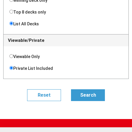
Winning deck only
Top 8 decks only
List All Decks
Viewable/Private
Viewable Only
Private List Included