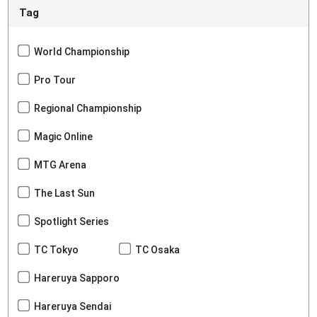
Tag
World Championship
Pro Tour
Regional Championship
Magic Online
MTG Arena
The Last Sun
Spotlight Series
TC Tokyo
TC Osaka
Hareruya Sapporo
Hareruya Sendai