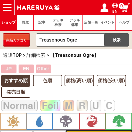
0
EN
ショップ
買取
記事
デッキ検索
デッキ構築
選手一覧
店舗一覧
イベント
ヘルプ
お問い合わせ
ログイン／会員登録
マイページ
デッキ
デッキ
ショップ
買取
記事
店舗一覧
イベント
ヘルプ
検索
構築
商品カテゴリ
通販TOP
>
詳細検索
>
【Treasonous Ogre】
おすすめ順
色順
価格(高い順)
価格(安い順)
発売日順