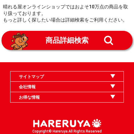
晴れる屋オンラインショップではおよそ10万点の商品を取
り扱っております。
もっと詳しく探したい場合は詳細検索をご利用ください。
商品詳細検索
サイトマップ
オンラインショップ
買取
記事
選手一覧
デッキ検索
デッキ構築
イベント・大会
店舗のご案内
お問い合わせ
ヘルプ
FAQ
会社情報
利用規約
スタッフ募集
特定商取引法表示
個人情報保護指針
企業情報
お得な情報
晴れる屋X
晴れる屋チャンネル
MTGプロフィールを作ろう
MTG統率者診断アシスタント
「イベント開催の手引き」請求フォーム
Copyright© Hareruya All Rights Reserved