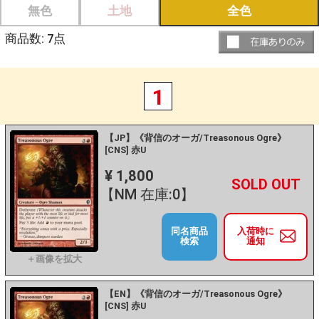
無色
土地
全色
商品数:
7
点
1
【JP】《背信のオーガ/Treasonous Ogre》
[CNS] 赤U
¥ 1,800
+
－
【NM 在庫:0】
同名商品
入荷時に
検索
通知
【EN】《背信のオーガ/Treasonous Ogre》
[CNS] 赤U