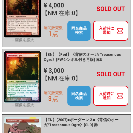
¥ 4,000
+
－
【NM 在庫:0】
週間販売数
同名商品
入荷時に
1点
検索
通知
【EN】【Foil】《背信のオーガ/Treasonous
Ogre》[PWシンボル付き再版] 赤U
¥ 3,000
+
－
【NM 在庫:0】
週間販売数
同名商品
入荷時に
3点
検索
通知
【EN】(2007)■ボーダーレス■《背信のオー
ガ/Treasonous Ogre》[SLD] 赤