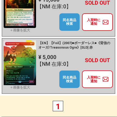
+
－
【NM 在庫:0】
同名商品
入荷時に
検索
通知
【EN】【Foil】(2007)■ボーダーレス■《背信の
オーガ/Treasonous Ogre》[SLD] 赤
¥ 5,000
+
－
【NM 在庫:0】
同名商品
入荷時に
検索
通知
1